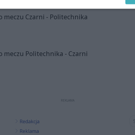
 meczu Czarni - Politechnika
 meczu Politechnika - Czarni
REKLAMA
Redakcja
Reklama