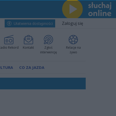
Zaloguj się
Ułatwienia dostępności
Radio Rekord
Kontakt
Zgłoś
Relacje na
interwencję
żywo
ULTURA
CO ZA JAZDA
h i pewnie wygrali przy Struga