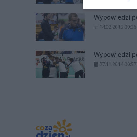
Wypowiedzi po
14.02.2015 09:36
Wypowiedzi po
27.11.2014 00:57