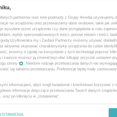
radu Enea Czarnych Radom wybrali
niku,
szulkach
fanych partnerów oraz inne podmioty z Grupy 4media uzyskujemy d
a Bednaruka rozpoczęli drugi tydzień przygotowań
cje na urządzeniu oraz przetwarzamy dane osobowe, takie jak unika
. Poza ciężką pracą radomianie mieli okazje wybrać
je wysyłane przez urządzenie czy dane przeglądania w celu zapewn
klam, wybór spersonalizowanych treści, pomiar reklam i treści, bad
zobaczymy ich na parkietach w nowych rozgrywkach.
 zgodą Użytkownika my i Zaufani Partnerzy możemy używać dokład
az aktywnie skanować charakterystykę urządzenia do celów identyfi
ść, prosimy o zgodę na korzystanie z tych technologii poprzez klikn
uk nowym trenerem Cerradu Enei
a i zawsze możesz ją zmienić/wycofać klikając przycisk ustawień pr
dom
ogu strony
. Niektóre rodzaje przetwarzania danych nie wymagaj
oprowadzi drużynę Cerradu Enei Czarnych Radom w
iwić się takiemu przetwarzaniu. Preferencje będą miały zastosowania
usLigi. Jego asystentem będzie Krzysztof Michalski.
szymi informacjami, abyś mógł świadomie i komfortowo korzystać z
gółowe informacje dotyczące przetwarzania Twoich danych znajdzi
s
. oraz po kliknięciu w „Ustawienia”.
 meczu Czarni - Politechnika
USTAWIENIA