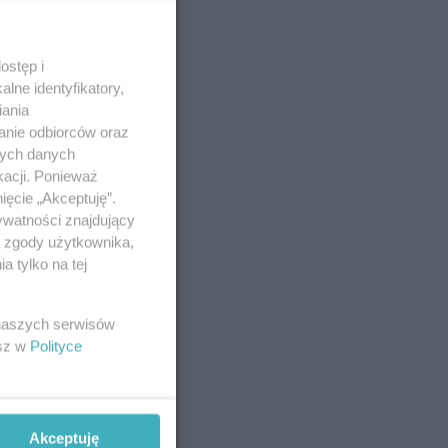
ostęp i
lne identyfikatory,
iania
anie odbiorców oraz
nych danych
kacji. Ponieważ
ięcie „Akceptuję”.
ywatności znajdujący
ą zgody użytkownika,
 tylko na tej
 naszych serwisów
esz w
Polityce
Akceptuję