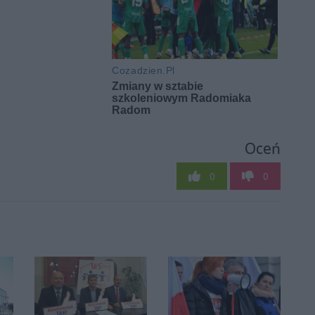
Oceń
0
0