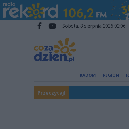
Przejdź do głównych treści
Przejdź do wyszukiwarki
Przejdź do głównego menu
sobota, 8 sierpnia 2026 02:06
Facebook.com
Youtube.com
RADOM
REGION
R
Przeczytaj!
Moya Zbyszko Radomka
Będzie nowe rondo i 
Niszczycielska nawałn
Duże wyzwanie Radomi
Śledztwo umorzone. Bą
Pościg i zatrzymanie 
Beach Ball Radom 2026
Pielgrzymi z naszej di