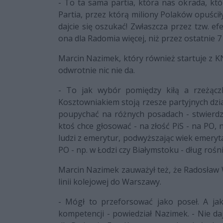
- To ta sama partia, która nas okrada, któ
Partia, przez którą miliony Polaków opuścił
dajcie się oszukać! Zwłaszcza przez tzw. e
ona dla Radomia więcej, niż przez ostatnie 7 
Marcin Nazimek, który również startuje z 
odwrotnie nic nie da.
- To jak wybór pomiędzy kiłą a rzeżącz
Kosztowniakiem stoją rzesze partyjnych dzi
poupychać na różnych posadach - stwierdza.
ktoś chce głosować - na złość PiS - na PO, 
ludzi z emerytur, podwyższając wiek emerytaln
PO - np. w Łodzi czy Białymstoku - dług roś
Marcin Nazimek zauważył też, że Radosław 
linii kolejowej do Warszawy.
- Mógł to przeforsować jako poseł. A j
kompetencji - powiedział Nazimek. - Nie da