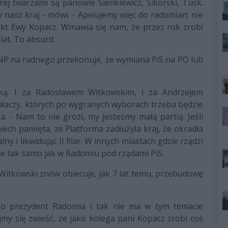
rej twarzami są panowie Sienkiewicz, Sikorski, Tusk.
y nasz kraj - mówi. - Apelujemy więc do radomian: nie
fekt Ewy Kopacz. Wmawia się nam, że przez rok zrobi
lat. To absurd.
KNP na radnego przekonuje, że wymiana PiS na PO lub
ką. I za Radosławem Witkowskim, i za Andrzejem
ałaczy, których po wygranych wyborach trzeba będzie
 - Nam to nie grozi, my jesteśmy małą partią. Jeśli
niech pamięta, ze Platforma zadłużyła kraj, że okradła
y i likwidując II filar. W innych miastach gdzie rządzi
nie tak samo jak w Radomiu pod rządami PiS.
Witkowski znów obiecuje, jak 7 lat temu, przebudowę
ako prezydent Radomia i tak nie ma w tym temacie
jmy się zwieść, że jako kolega pani Kopacz zrobi coś