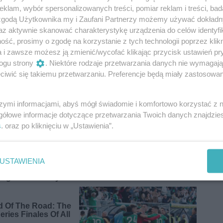
klam, wybór spersonalizowanych treści, pomiar reklam i treści, bad
 zgodą Użytkownika my i Zaufani Partnerzy możemy używać dokład
az aktywnie skanować charakterystykę urządzenia do celów identyfi
ść, prosimy o zgodę na korzystanie z tych technologii poprzez klikn
a i zawsze możesz ją zmienić/wycofać klikając przycisk ustawień pr
ogu strony
. Niektóre rodzaje przetwarzania danych nie wymagaj
iwić się takiemu przetwarzaniu. Preferencje będą miały zastosowania
szymi informacjami, abyś mógł świadomie i komfortowo korzystać z
gółowe informacje dotyczące przetwarzania Twoich danych znajdzi
s
. oraz po kliknięciu w „Ustawienia”.
USTAWIENIA