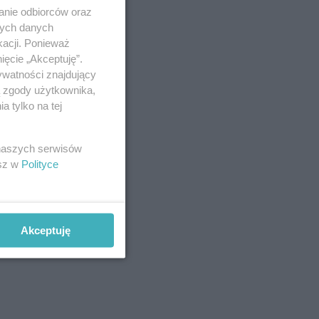
anie odbiorców oraz
nych danych
kacji. Ponieważ
ięcie „Akceptuję”.
ywatności znajdujący
ą zgody użytkownika,
 tylko na tej
 naszych serwisów
esz w
Polityce
Akceptuję