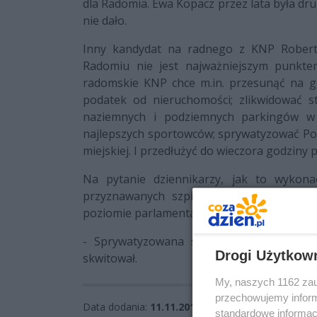
dla Radomia. Ewa Kopacz przez lata była dr
nie dało.
Inny kandydat na radnego z KNP Robert 
Radomiu nie jest najważniejszym punkte
radomskie KNP chce m.in. przesunąć na g
podatek od nieruchomości; zlikwidować 
naziemnych i podziemnych parkingów w 
najlepszych sportowców; sprywatyzować Po
miejskiej. I przedłużyć do wieczora godziny
Na pytanie dziennikarzy, jak to wykona
przyznawanych szpitalom przez NFZ, Mar
poziomie parlamentarnym sprywatyzować ca
- Sprywatyzowana służba zdrowia w Sing
Drogi Użytkow
skwitował.
My, naszych 1162 zau
przechowujemy informa
Data dodania:
11.11.2014 20:41
standardowe informac