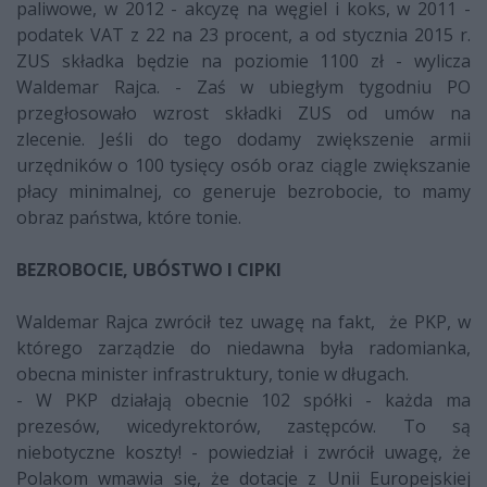
paliwowe, w 2012 - akcyzę na węgiel i koks, w 2011 -
podatek VAT z 22 na 23 procent, a od stycznia 2015 r.
ZUS składka będzie na poziomie 1100 zł - wylicza
Waldemar Rajca. - Zaś w ubiegłym tygodniu PO
przegłosowało wzrost składki ZUS od umów na
zlecenie. Jeśli do tego dodamy zwiększenie armii
urzędników o 100 tysięcy osób oraz ciągle zwiększanie
płacy minimalnej, co generuje bezrobocie, to mamy
obraz państwa, które tonie.
BEZROBOCIE, UBÓSTWO I CIPKI
Waldemar Rajca zwrócił tez uwagę na fakt, że PKP, w
którego zarządzie do niedawna była radomianka,
obecna minister infrastruktury, tonie w długach.
- W PKP działają obecnie 102 spółki - każda ma
prezesów, wicedyrektorów, zastępców. To są
niebotyczne koszty! - powiedział i zwrócił uwagę, że
Polakom wmawia się, że dotacje z Unii Europejskiej