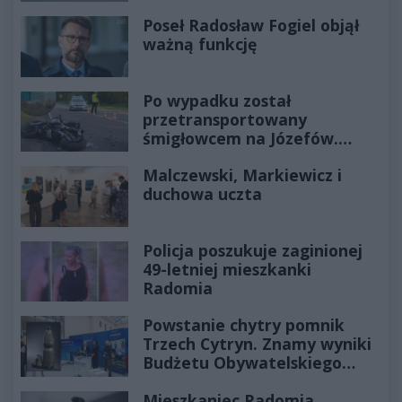
Poseł Radosław Fogiel objął
ważną funkcję
Po wypadku został
przetransportowany
śmigłowcem na Józefów.
Historia mrozi krew w żyłach
Malczewski, Markiewicz i
duchowa uczta
Policja poszukuje zaginionej
49-letniej mieszkanki
Radomia
Powstanie chytry pomnik
Trzech Cytryn. Znamy wyniki
Budżetu Obywatelskiego
2027
Mieszkaniec Radomia