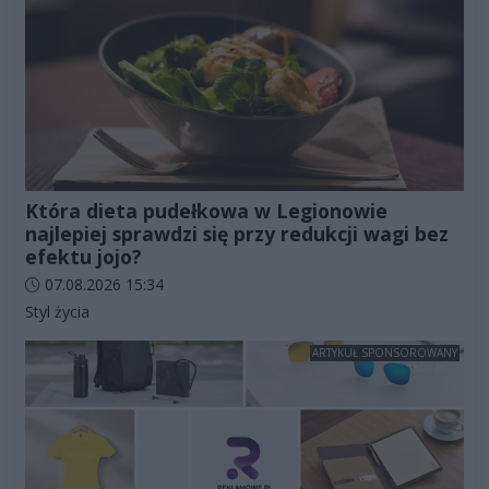
Która dieta pudełkowa w Legionowie
najlepiej sprawdzi się przy redukcji wagi bez
efektu jojo?
Data dodania artykułu:
07.08.2026 15:34
Kategorie artykułu:
Styl życia
ARTYKUŁ SPONSOROWANY