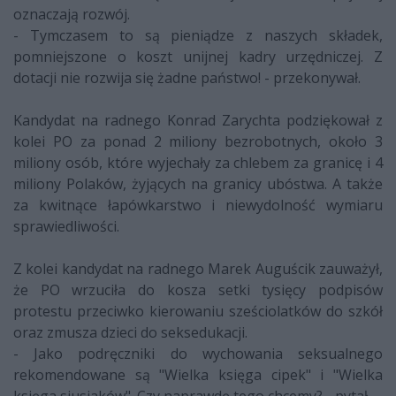
oznaczają rozwój.
- Tymczasem to są pieniądze z naszych składek,
pomniejszone o koszt unijnej kadry urzędniczej. Z
dotacji nie rozwija się żadne państwo! - przekonywał.
Kandydat na radnego Konrad Zarychta podziękował z
kolei PO za ponad 2 miliony bezrobotnych, około 3
miliony osób, które wyjechały za chlebem za granicę i 4
miliony Polaków, żyjących na granicy ubóstwa. A także
za kwitnące łapówkarstwo i niewydolność wymiaru
sprawiedliwości.
Z kolei kandydat na radnego Marek Auguścik zauważył,
że PO wrzuciła do kosza setki tysięcy podpisów
protestu przeciwko kierowaniu sześciolatków do szkół
oraz zmusza dzieci do seksedukacji.
- Jako podręczniki do wychowania seksualnego
rekomendowane są "Wielka księga cipek" i "Wielka