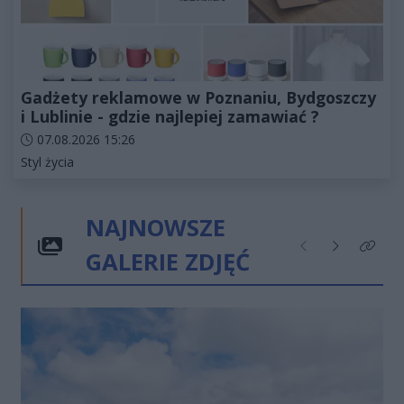
Gadżety reklamowe w Poznaniu, Bydgoszczy
i Lublinie - gdzie najlepiej zamawiać ?
Data dodania artykułu:
07.08.2026 15:26
Kategorie artykułu:
Styl życia
NAJNOWSZE
GALERIE ZDJĘĆ
Poprzednie
Następne
Kliknij