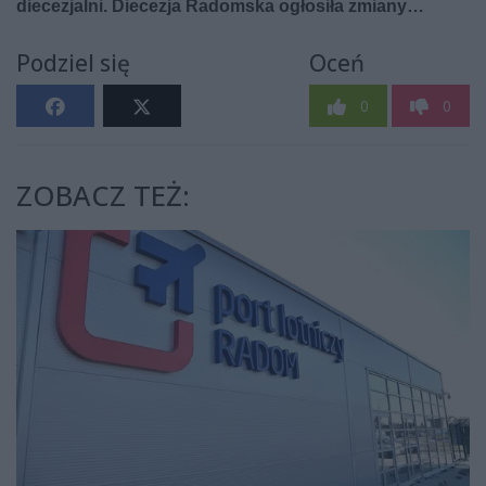
Podziel się
Oceń
0
0
ZOBACZ TEŻ: