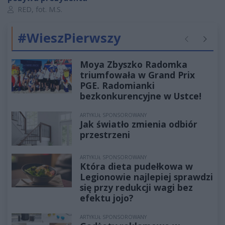
Autor artykułu:
RED, fot. M.S.
#WieszPierwszy
Poprzednie
Następ
Moya Zbyszko Radomka
triumfowała w Grand Prix
PGE. Radomianki
bezkonkurencyjne w Ustce!
ARTYKUŁ SPONSOROWANY
Jak światło zmienia odbiór
przestrzeni
ARTYKUŁ SPONSOROWANY
Która dieta pudełkowa w
Legionowie najlepiej sprawdzi
się przy redukcji wagi bez
efektu jojo?
ARTYKUŁ SPONSOROWANY