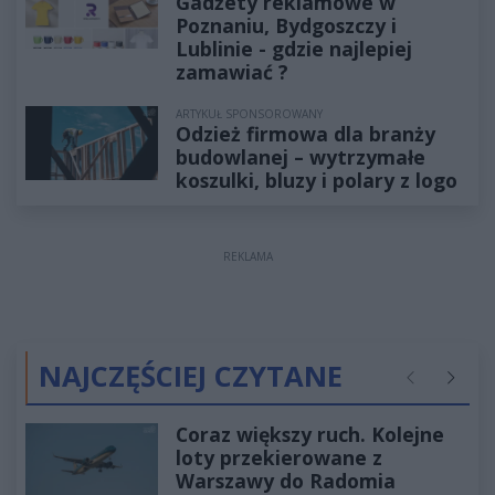
Gadżety reklamowe w
Poznaniu, Bydgoszczy i
Lublinie - gdzie najlepiej
zamawiać ?
ARTYKUŁ SPONSOROWANY
Odzież firmowa dla branży
budowlanej – wytrzymałe
koszulki, bluzy i polary z logo
REKLAMA
NAJCZĘŚCIEJ CZYTANE
Poprzednie
Następ
Coraz większy ruch. Kolejne
loty przekierowane z
Warszawy do Radomia