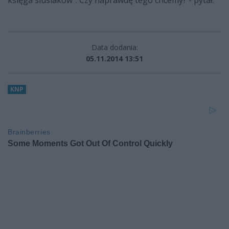
księga siusiaków". Czy naprawdę tego chcemy? - pytał.
Data dodania:
05.11.2014 13:51
KNP