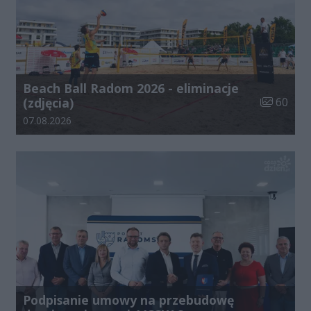
Beach Ball Radom 2026 - eliminacje
Liczba zdj
(zdjęcia)
60
Data dodania galerii:
07.08.2026
Podpisanie umowy na przebudowę