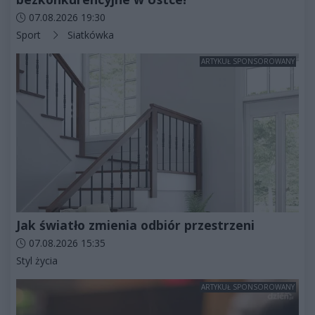
Data dodania artykułu:
07.08.2026 19:30
Kategorie artykułu:
Sport
Siatkówka
ARTYKUŁ SPONSOROWANY
Jak światło zmienia odbiór przestrzeni
Data dodania artykułu:
07.08.2026 15:35
Kategorie artykułu:
Styl życia
ARTYKUŁ SPONSOROWANY