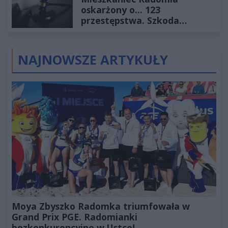
oskarżony o... 123
przestępstwa. Szkoda
wyceniona na ponad milion
złotych
NAJNOWSZE ARTYKUŁY
Moya Zbyszko Radomka triumfowała w
Grand Prix PGE. Radomianki
bezkonkurencyjne w Ustce!