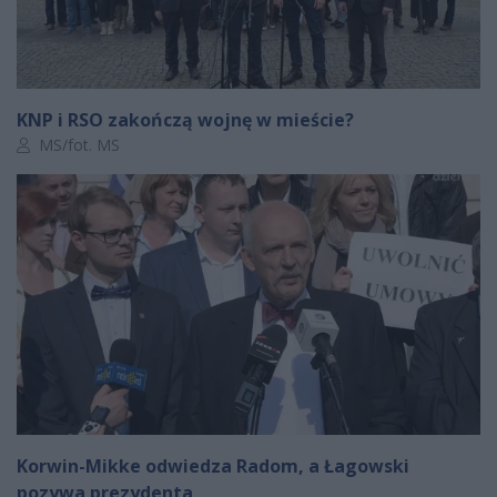
KNP i RSO zakończą wojnę w mieście?
Autor artykułu:
MS/fot. MS
Korwin-Mikke odwiedza Radom, a Łagowski
pozywa prezydenta