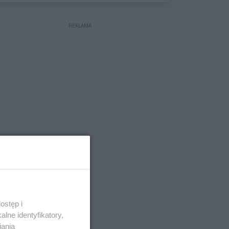
wyceniona na ponad milion
złotych
REKLAMA
ostęp i
lne identyfikatory,
iania