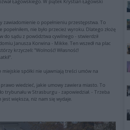
ozwał Łagowskiego. W piątek Krystian Łagowski
ry zawiadomienie o popełnieniu przestępstwa. To
 popełniłem, nie było przecież wyroku. Dlatego złożę
 do sądu z powództwa cywilnego - stwierdził
adomiu Janusza Korwina - Mikke. Ten wszedł na plac
tórzy krzyczeli: "Wolność! Własność!
atki!".
 miejskie spółki nie ujawniają treści umów na
 prawo wiedzieć, jakie umowy zawiera miasto. To
 do trybunału w Strasburgu - zapowiedział. - Trzeba
jest większa, niż nam się wydaje.