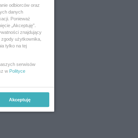
anie odbiorców oraz
nych danych
kacji. Ponieważ
ięcie „Akceptuję”.
ywatności znajdujący
ą zgody użytkownika,
 tylko na tej
 naszych serwisów
esz w
Polityce
Akceptuję