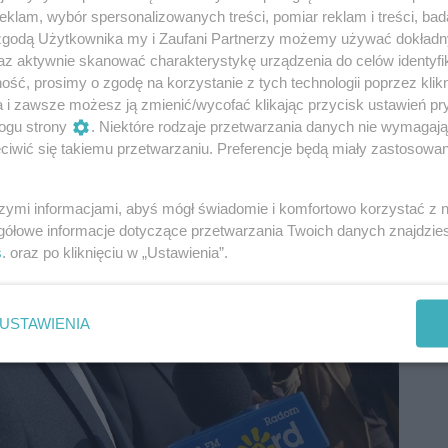
klam, wybór spersonalizowanych treści, pomiar reklam i treści, bad
 zgodą Użytkownika my i Zaufani Partnerzy możemy używać dokład
az aktywnie skanować charakterystykę urządzenia do celów identyfi
ść, prosimy o zgodę na korzystanie z tych technologii poprzez klikn
a i zawsze możesz ją zmienić/wycofać klikając przycisk ustawień pr
ogu strony
. Niektóre rodzaje przetwarzania danych nie wymagaj
iwić się takiemu przetwarzaniu. Preferencje będą miały zastosowania
szymi informacjami, abyś mógł świadomie i komfortowo korzystać z
gółowe informacje dotyczące przetwarzania Twoich danych znajdzi
s
. oraz po kliknięciu w „Ustawienia”.
USTAWIENIA