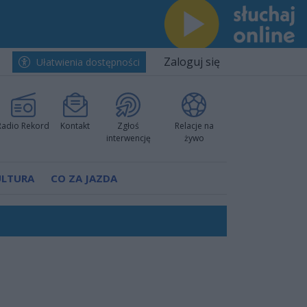
Zaloguj się
Ułatwienia dostępności
Radio Rekord
Kontakt
Zgłoś
Relacje na
interwencję
żywo
ULTURA
CO ZA JAZDA
nkurencyjne w Ustce!
ano umowę
Polski
 decyzję prokuratury
ów pokazali klasę
worzyć nową sportową tradycję"
ruchu