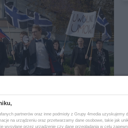
niku,
fanych partnerów oraz inne podmioty z Grupy 4media uzyskujemy d
cje na urządzeniu oraz przetwarzamy dane osobowe, takie jak unika
je wysyłane przez urządzenie czy dane przeglądania w celu zapewn