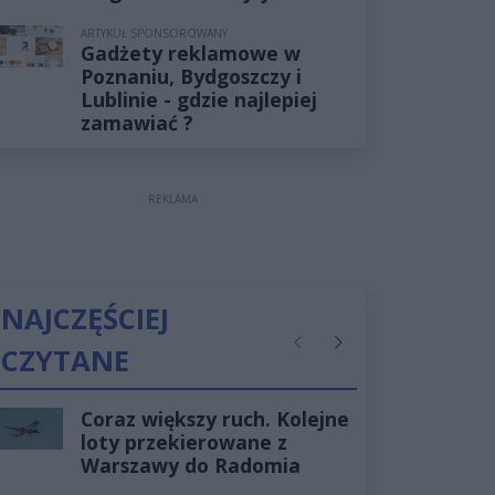
ARTYKUŁ SPONSOROWANY
Gadżety reklamowe w
Poznaniu, Bydgoszczy i
Lublinie - gdzie najlepiej
zamawiać ?
REKLAMA
NAJCZĘŚCIEJ
CZYTANE
Poprzednie
Następne
Coraz większy ruch. Kolejne
loty przekierowane z
Warszawy do Radomia