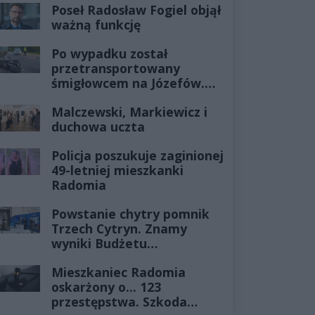
Poseł Radosław Fogiel objął
ważną funkcję
Po wypadku został
przetransportowany
śmigłowcem na Józefów.
Historia mrozi krew w
Malczewski, Markiewicz i
żyłach
duchowa uczta
Policja poszukuje zaginionej
49-letniej mieszkanki
Radomia
Powstanie chytry pomnik
Trzech Cytryn. Znamy
wyniki Budżetu
Obywatelskiego 2027
Mieszkaniec Radomia
oskarżony o... 123
przestępstwa. Szkoda