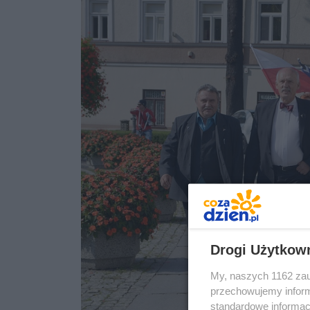
Drogi Użytkow
My, naszych 1162 zau
przechowujemy informa
standardowe informac