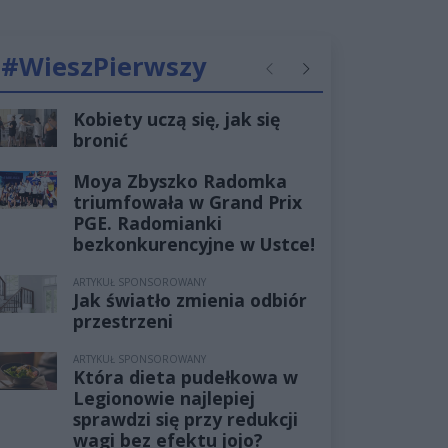
#WieszPierwszy
Poprzednie
Następne
Kobiety uczą się, jak się
bronić
Moya Zbyszko Radomka
triumfowała w Grand Prix
PGE. Radomianki
bezkonkurencyjne w Ustce!
ARTYKUŁ SPONSOROWANY
Jak światło zmienia odbiór
przestrzeni
ARTYKUŁ SPONSOROWANY
Która dieta pudełkowa w
Legionowie najlepiej
sprawdzi się przy redukcji
wagi bez efektu jojo?