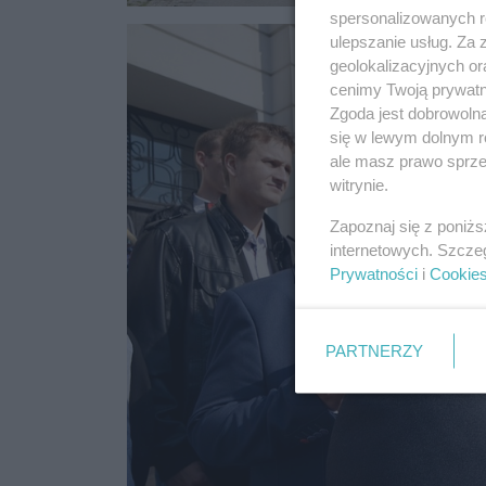
spersonalizowanych re
ulepszanie usług. Za
geolokalizacyjnych or
cenimy Twoją prywatno
Zgoda jest dobrowoln
się w lewym dolnym r
ale masz prawo sprzec
witrynie.
Zapoznaj się z poniż
internetowych. Szcze
Prywatności
i
Cookie
PARTNERZY