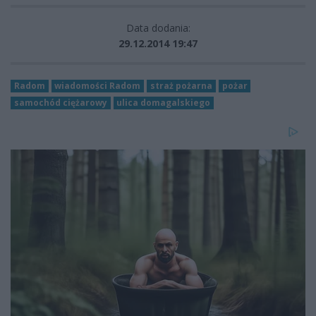
Data dodania:
29.12.2014 19:47
Radom
wiadomości Radom
straż pożarna
pożar
samochód ciężarowy
ulica domagalskiego