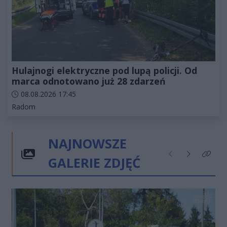
Hulajnogi elektryczne pod lupą policji. Od
marca odnotowano już 28 zdarzeń
Data dodania artykułu:
08.08.2026 17:45
Kategorie artykułu:
Radom
NAJNOWSZE
GALERIE ZDJĘĆ
Poprzednie
Następne
Kliknij