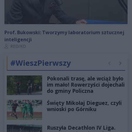
Prof. Bukowski: Tworzymy laboratorium sztucznej
inteligencji
Autor artykułu:
RED/KD
#WieszPierwszy
Poprzednie
Następ
Pokonali trasę, ale wciąż było
im mało! Rowerzyści dojechali
do gminy Policzna
Święty Mikołaj Dieguez, czyli
wnioski po Górniku
Ruszyła Decathlon IV Liga.