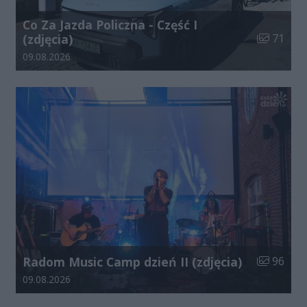
Co Za Jazda Policzna - Część I
Liczba zdj
(zdjęcia)
71
Data dodania galerii:
09.08.2026
Liczba zdj
Radom Music Camp dzień II (zdjęcia)
96
Data dodania galerii:
09.08.2026