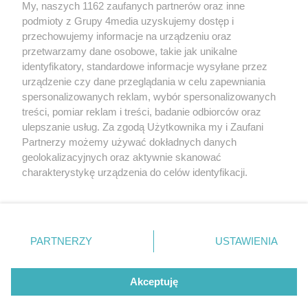
My, naszych 1162 zaufanych partnerów oraz inne
podmioty z Grupy 4media uzyskujemy dostęp i
przechowujemy informacje na urządzeniu oraz
przetwarzamy dane osobowe, takie jak unikalne
identyfikatory, standardowe informacje wysyłane przez
urządzenie czy dane przeglądania w celu zapewniania
spersonalizowanych reklam, wybór spersonalizowanych
Redakcja
Reklama
Prywatność
Praca Łódź
treści, pomiar reklam i treści, badanie odbiorców oraz
the:protocol
ulepszanie usług. Za zgodą Użytkownika my i Zaufani
Partnerzy możemy używać dokładnych danych
geolokalizacyjnych oraz aktywnie skanować
charakterystykę urządzenia do celów identyfikacji.
Ponieważ cenimy Twoją prywatność, prosimy o zgodę na
Szukaj
korzystanie z tych technologii poprzez kliknięcie
„Akceptuję”. Zgoda jest dobrowolna i zawsze możesz ją
zmienić/wycofać klikając przycisk ustawień prywatności
Facebook.com
Youtube.com
PARTNERZY
USTAWIENIA
znajdujący się w lewym dolnym rogu strony
. Niektóre
rodzaje przetwarzania danych nie wymagają zgody
użytkownika, ale masz prawo sprzeciwić się takiemu
Akceptuję
przetwarzaniu. Preferencje będą miały zastosowania tylko