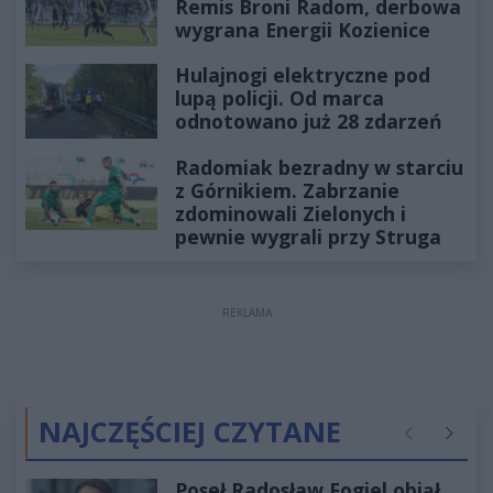
Remis Broni Radom, derbowa
wygrana Energii Kozienice
Hulajnogi elektryczne pod
lupą policji. Od marca
odnotowano już 28 zdarzeń
Radomiak bezradny w starciu
z Górnikiem. Zabrzanie
zdominowali Zielonych i
pewnie wygrali przy Struga
REKLAMA
NAJCZĘŚCIEJ CZYTANE
Poprzednie
Następ
Poseł Radosław Fogiel objął