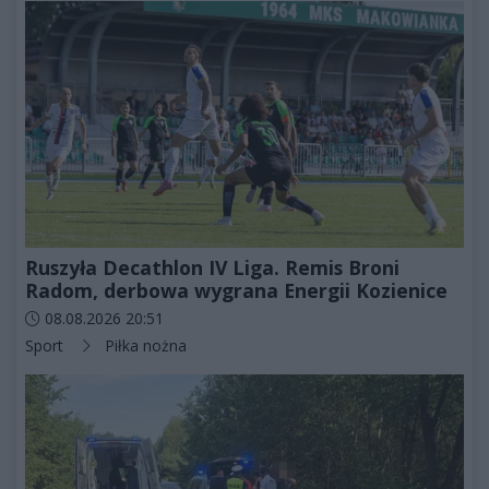
Ruszyła Decathlon IV Liga. Remis Broni
Radom, derbowa wygrana Energii Kozienice
Data dodania artykułu:
08.08.2026 20:51
Kategorie artykułu:
Sport
Piłka nożna