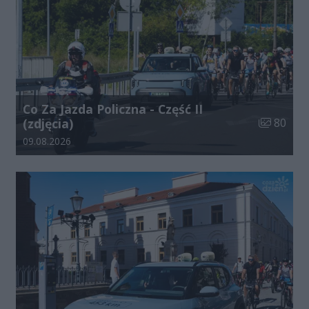
Co Za Jazda Policzna - Część II
Liczba zdj
(zdjęcia)
80
Data dodania galerii:
09.08.2026