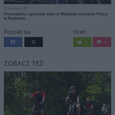
Podziel się
Oceń
0
0
ZOBACZ TEŻ: