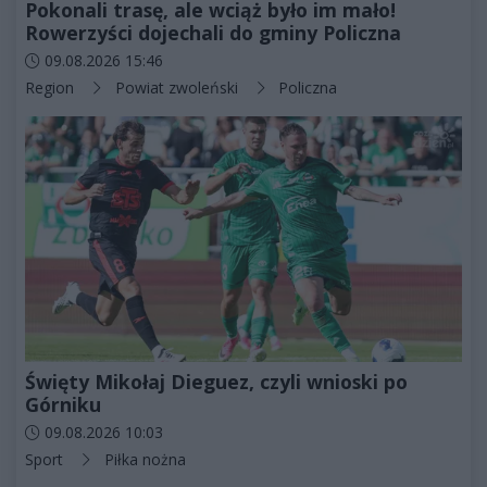
Pokonali trasę, ale wciąż było im mało!
Rowerzyści dojechali do gminy Policzna
Data dodania artykułu:
09.08.2026 15:46
Kategorie artykułu:
Region
Powiat zwoleński
Policzna
Święty Mikołaj Dieguez, czyli wnioski po
Górniku
Data dodania artykułu:
09.08.2026 10:03
Kategorie artykułu:
Sport
Piłka nożna