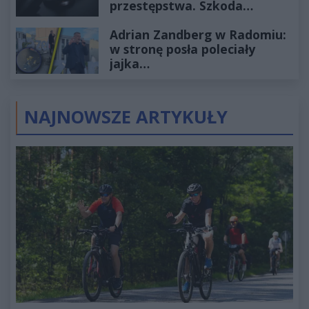
przestępstwa. Szkoda
wyceniona na ponad milion
Adrian Zandberg w Radomiu:
złotych
w stronę posła poleciały
jajka…
NAJNOWSZE ARTYKUŁY