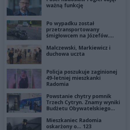
ważną funkcję
Po wypadku został
przetransportowany
śmigłowcem na Józefów.
Historia mrozi krew w żyłach
Malczewski, Markiewicz i
duchowa uczta
Policja poszukuje zaginionej
49-letniej mieszkanki
Radomia
Powstanie chytry pomnik
Trzech Cytryn. Znamy wyniki
Budżetu Obywatelskiego
2027
Mieszkaniec Radomia
oskarżony o... 123