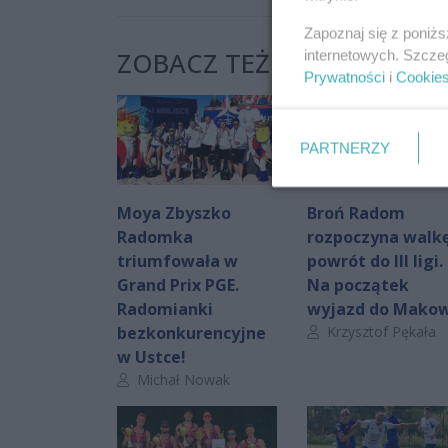
Zapoznaj się z poniż
ZOBACZ TEŻ:
internetowych. Szcze
Prywatności
i
Cookie
PARTNERZY
Moya Zbyszko
Broń Radom
Radomka
rozpoczyna walkę
triumfowała w
powrót do III ligi.
Grand Prix PGE.
Na początek
Radomianki
wyjazd do Mako
Autor artykułu:
bezkonkurencyjne
Krzysztof Pękała
w Ustce!
Autor artykułu:
Michał Nowak