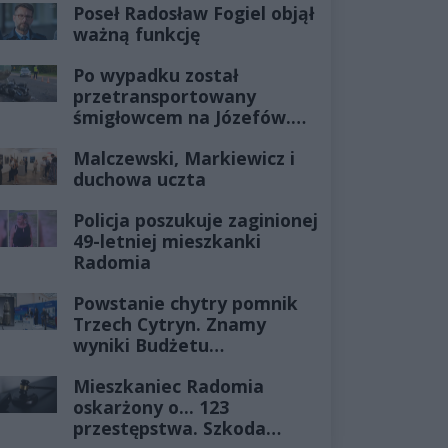
Poseł Radosław Fogiel objął
ważną funkcję
Po wypadku został
przetransportowany
śmigłowcem na Józefów.
Historia mrozi krew w
Malczewski, Markiewicz i
żyłach
duchowa uczta
Policja poszukuje zaginionej
49-letniej mieszkanki
Radomia
Powstanie chytry pomnik
Trzech Cytryn. Znamy
wyniki Budżetu
Obywatelskiego 2027
Mieszkaniec Radomia
oskarżony o... 123
przestępstwa. Szkoda