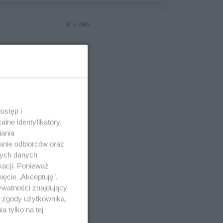
wyceniona na ponad milion
złotych
REKLAMA
ostęp i
lne identyfikatory,
iania
anie odbiorców oraz
nych danych
kacji. Ponieważ
ięcie „Akceptuję”.
ywatności znajdujący
ą zgody użytkownika,
 tylko na tej