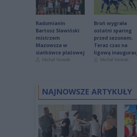
Radomianin
Broń wygrała
Bartosz Sławiński
ostatni sparing
mistrzem
przed sezonem.
Mazowsza w
Teraz czas na
siatkówce plażowej
ligową inaugurac
Autor artykułu:
Autor artykułu:
Michał Nowak
Michał Nowak
NAJNOWSZE ARTYKUŁY