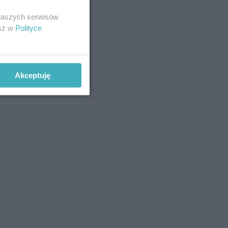
 naszych serwisów
esz w
Polityce
Akceptuję