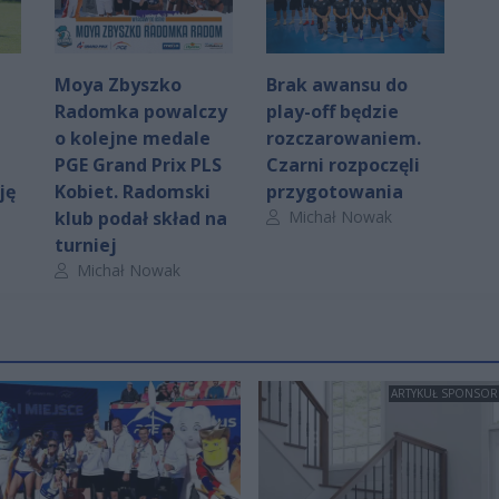
Moya Zbyszko
Brak awansu do
Radomka powalczy
play-off będzie
o kolejne medale
rozczarowaniem.
PGE Grand Prix PLS
Czarni rozpoczęli
ję
Kobiet. Radomski
przygotowania
Autor artykułu:
klub podał skład na
Michał Nowak
turniej
Autor artykułu:
Michał Nowak
ARTYKUŁ SPONSO