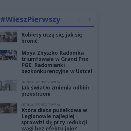
#WieszPierwszy
Poprzednie
Następne
Kobiety uczą się, jak się
bronić
Moya Zbyszko Radomka
triumfowała w Grand Prix
PGE. Radomianki
bezkonkurencyjne w Ustce!
ARTYKUŁ SPONSOROWANY
Jak światło zmienia odbiór
przestrzeni
ARTYKUŁ SPONSOROWANY
Która dieta pudełkowa w
Legionowie najlepiej
sprawdzi się przy redukcji
wagi bez efektu jojo?