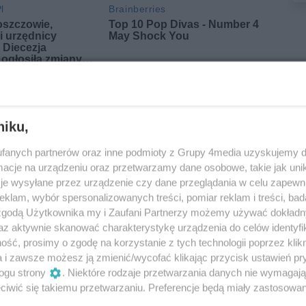
niku,
fanych partnerów oraz inne podmioty z Grupy 4media uzyskujemy d
cje na urządzeniu oraz przetwarzamy dane osobowe, takie jak unika
je wysyłane przez urządzenie czy dane przeglądania w celu zapewn
klam, wybór spersonalizowanych treści, pomiar reklam i treści, bad
 zgodą Użytkownika my i Zaufani Partnerzy możemy używać dokład
az aktywnie skanować charakterystykę urządzenia do celów identyfi
ść, prosimy o zgodę na korzystanie z tych technologii poprzez klikn
a i zawsze możesz ją zmienić/wycofać klikając przycisk ustawień pr
Oceń
ogu strony
. Niektóre rodzaje przetwarzania danych nie wymagaj
iwić się takiemu przetwarzaniu. Preferencje będą miały zastosowania
0
0