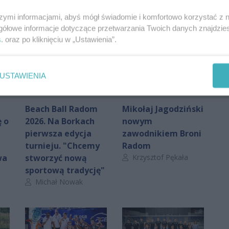
szymi informacjami, abyś mógł świadomie i komfortowo korzystać z
gółowe informacje dotyczące przetwarzania Twoich danych znajdzi
s
. oraz po kliknięciu w „Ustawienia”.
USTAWIENIA
Beach Ball Radom
Mikołaj Jagodziński
 o
2026. Na Borkach
nowym
pierwsza edycja
zawodnikiem Broni
turnieju. "Chcemy
Radom
Autor artykułu:
wa
stworzyć nową
Krzysztof Pękała
sportową tradycję"
Autor artykułu:
Michał Nowak