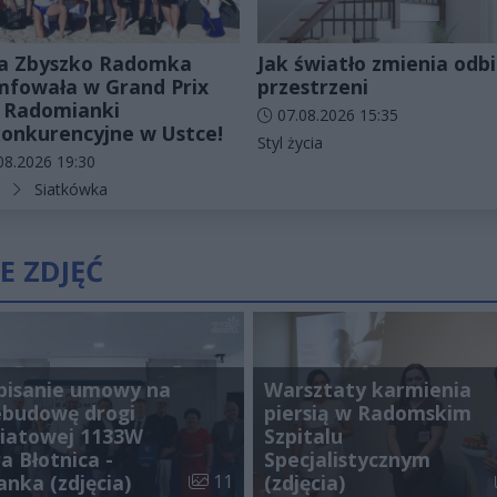
a Zbyszko Radomka
Jak światło zmienia odbi
mfowała w Grand Prix
przestrzeni
 Radomianki
Data dodania artykułu:
07.08.2026 15:35
onkurencyjne w Ustce!
Kategorie artykułu:
Styl życia
odania artykułu:
08.2026 19:30
rie artykułu:
Siatkówka
E ZDJĘĆ
pisanie umowy na
Warsztaty karmienia
ebudowę drogi
piersią w Radomskim
iatowej 1133W
Szpitalu
a Błotnica -
Specjalistycznym
galerii:
Liczba zdjęć w galerii:
anka (zdjęcia)
11
(zdjęcia)