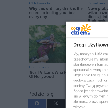
Drogi Użytkow
My, naszych 1162 zau
przechowujemy informa
standardowe informac
spersonalizowanych re
ulepszanie usług. Za
geolokalizacyjnych or
cenimy Twoją prywatno
Zgoda jest dobrowoln
Podziel się
się w lewym dolnym r
ale masz prawo sprzec
witrynie.