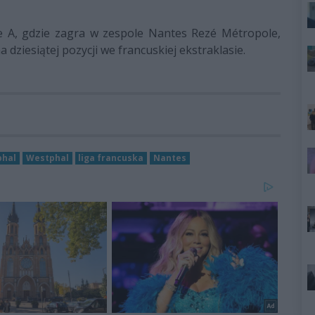
ue A, gdzie zagra w zespole Nantes Rezé Métropole,
dziesiątej pozycji we francuskiej ekstraklasie.
phal
Westphal
liga francuska
Nantes