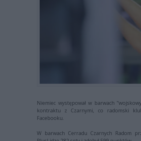
Niemiec występował w barwach "wojskowyc
kontraktu z Czarnymi, co radomski klu
Facebooku.
W barwach Cerradu Czarnych Radom prze
PlusLidze 282 sety i zdobył 599 punktów.