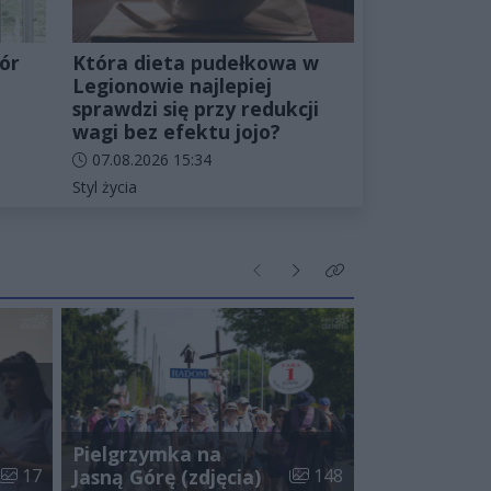
ór
Która dieta pudełkowa w
Legionowie najlepiej
sprawdzi się przy redukcji
wagi bez efektu jojo?
Data dodania artykułu:
07.08.2026 15:34
Kategorie artykułu:
Styl życia
Poprzednie
Następne
Kliknij aby zobaczyć wi
Pielgrzymka na
Liczba zdjęć w galerii:
Liczba zdjęć w galerii:
17
Jasną Górę (zdjęcia)
148