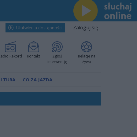
Zaloguj się
Ułatwienia dostępności
Radio Rekord
Kontakt
Zgłoś
Relacje na
interwencję
żywo
ULTURA
CO ZA JAZDA
nkurencyjne w Ustce!
ano umowę
Polski
 decyzję prokuratury
ów pokazali klasę
worzyć nową sportową tradycję"
ruchu