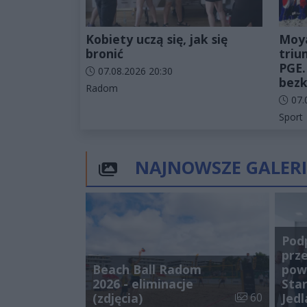
Kobiety uczą się, jak się
Moy
bronić
triu
PGE.
Data dodania artykułu:
07.08.2026 20:30
bezk
Kategorie artykułu:
Radom
Data d
07.
Katego
Sport
NAJNOWSZE GALERI
Pod
prz
Beach Ball Radom
pow
2026 - eliminacje
Star
Liczba zdjęć w 
(zdjęcia)
60
Jedl