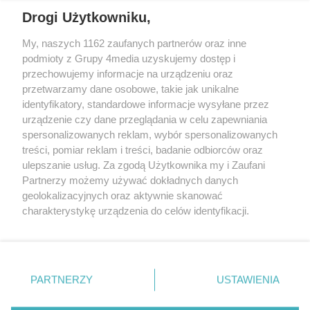
Drogi Użytkowniku,
My, naszych 1162 zaufanych partnerów oraz inne
podmioty z Grupy 4media uzyskujemy dostęp i
przechowujemy informacje na urządzeniu oraz
przetwarzamy dane osobowe, takie jak unikalne
identyfikatory, standardowe informacje wysyłane przez
urządzenie czy dane przeglądania w celu zapewniania
spersonalizowanych reklam, wybór spersonalizowanych
Redakcja
Reklama
Prywatność
Praca Łódź
treści, pomiar reklam i treści, badanie odbiorców oraz
the:protocol
ulepszanie usług. Za zgodą Użytkownika my i Zaufani
Partnerzy możemy używać dokładnych danych
geolokalizacyjnych oraz aktywnie skanować
charakterystykę urządzenia do celów identyfikacji.
Ponieważ cenimy Twoją prywatność, prosimy o zgodę na
Szukaj
korzystanie z tych technologii poprzez kliknięcie
„Akceptuję”. Zgoda jest dobrowolna i zawsze możesz ją
zmienić/wycofać klikając przycisk ustawień prywatności
Facebook.com
Youtube.com
PARTNERZY
USTAWIENIA
znajdujący się w lewym dolnym rogu strony
. Niektóre
rodzaje przetwarzania danych nie wymagają zgody