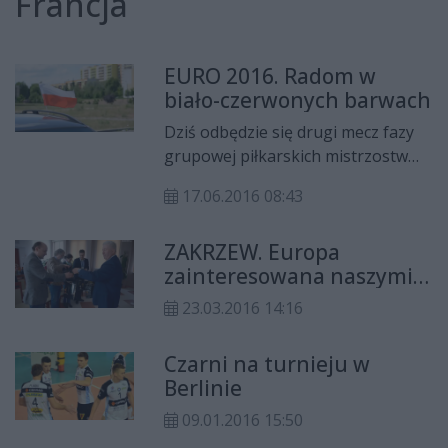
Francja
EURO 2016. Radom w
biało-czerwonych barwach
Dziś odbędzie się drugi mecz fazy
grupowej piłkarskich mistrzostw
Europy - Francja 2016. Polska
17.06.2016 08:43
zagra z Niemcami dziś o godz. 21.
Miejmy nadzieję, że rodakom
ZAKRZEW. Europa
pójdzie tak dobrze, jak podczas
zainteresowana naszymi
historycznego meczu na Stadionie
gospodarstwami?
Narodowym w Warszawie w
23.03.2016 14:16
październiku 2014 roku.
Czarni na turnieju w
Berlinie
09.01.2016 15:50