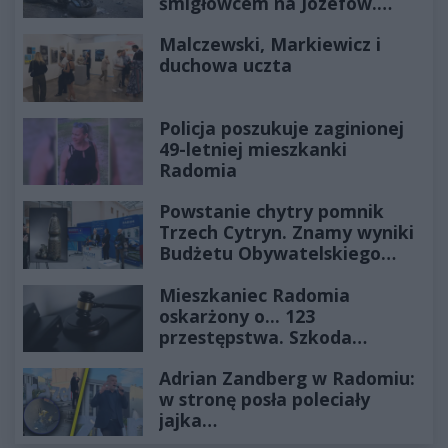
śmigłowcem na Józefów.
Historia mrozi krew w żyłach
Malczewski, Markiewicz i
duchowa uczta
Policja poszukuje zaginionej
49-letniej mieszkanki
Radomia
Powstanie chytry pomnik
Trzech Cytryn. Znamy wyniki
Budżetu Obywatelskiego
2027
Mieszkaniec Radomia
oskarżony o... 123
przestępstwa. Szkoda
wyceniona na ponad milion
Adrian Zandberg w Radomiu:
złotych
w stronę posła poleciały
jajka…