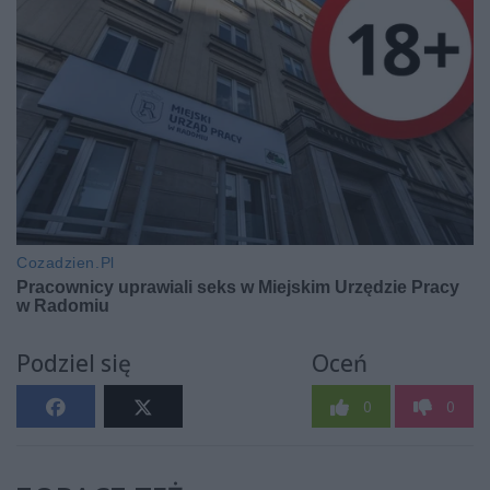
Podziel się
Oceń
0
0