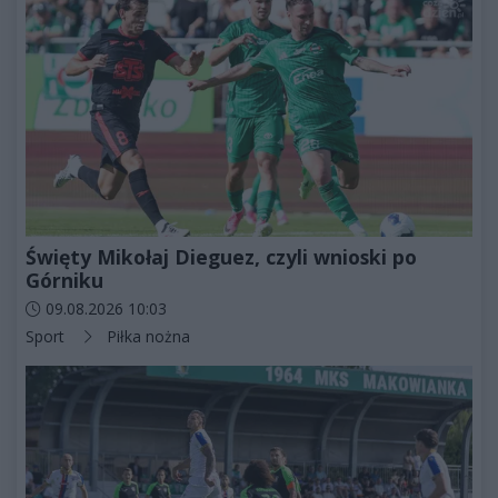
Święty Mikołaj Dieguez, czyli wnioski po
Górniku
Data dodania artykułu:
09.08.2026 10:03
Kategorie artykułu:
Sport
Piłka nożna