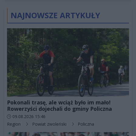
NAJNOWSZE ARTYKUŁY
Pokonali trasę, ale wciąż było im mało!
Rowerzyści dojechali do gminy Policzna
Data dodania artykułu:
09.08.2026 15:46
Kategorie artykułu:
Region
Powiat zwoleński
Policzna