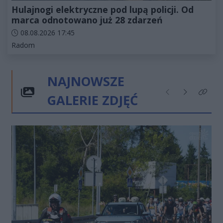
Hulajnogi elektryczne pod lupą policji. Od
marca odnotowano już 28 zdarzeń
Data dodania artykułu:
08.08.2026 17:45
Kategorie artykułu:
Radom
NAJNOWSZE
GALERIE ZDJĘĆ
Poprzednie
Następne
Kliknij