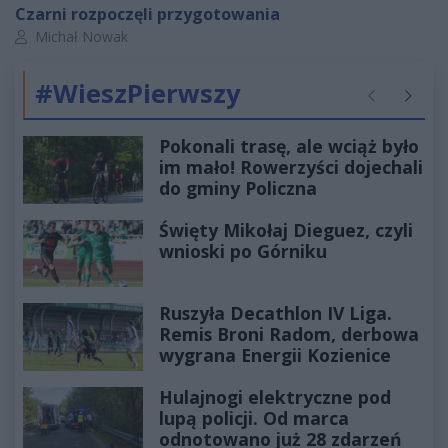
Czarni rozpoczęli przygotowania
Autor artykułu:
Michał Nowak
#WieszPierwszy
Poprzednie
Następ
Pokonali trasę, ale wciąż było
im mało! Rowerzyści dojechali
do gminy Policzna
Święty Mikołaj Dieguez, czyli
wnioski po Górniku
Ruszyła Decathlon IV Liga.
Remis Broni Radom, derbowa
wygrana Energii Kozienice
Hulajnogi elektryczne pod
lupą policji. Od marca
odnotowano już 28 zdarzeń