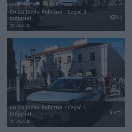
Co Za Jazda Policzna - Część II
Liczba zdj
(zdjęcia)
80
Data dodania galerii:
09.08.2026
Co Za Jazda Policzna - Część I
Liczba zdj
(zdjęcia)
71
Data dodania galerii:
09.08.2026