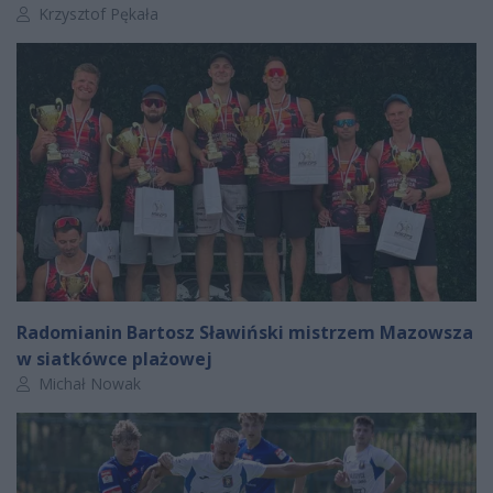
Autor artykułu:
Krzysztof Pękała
Radomianin Bartosz Sławiński mistrzem Mazowsza
w siatkówce plażowej
Autor artykułu:
Michał Nowak