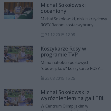
Michał Sokołowski
ta wygrana to zasługa całej
doceniony!
drużyny.
Michał Sokołowski, niski skrzydłowy
ROSY Radom został wybrany
najlepszym zawodnikiem XII kolejki
31.12.2015 12:08
Tauron Basket Ligi. Radomianie
wygrali wtedy ze Stelmetem Zielona
Koszykarze Rosy w
Góra 88:86.
programie TVP
Mimo natłoku sportowych
"obowiązków" koszykarze ROSY
Radom Robert Witka i Michał
25.08.2015 15:26
Sokołowski skorzystali
z zaproszenia Telewizji Polskiej S.A.
Michał Sokołowski z
i w minioną sobotę wzięli udział
wyróżnieniem na gali TBL
w jednym z odcinków trzeciej już
serii programu "Mali Światowcy"
W Centrum Olimpijskim w
emitowanego w stacji TVP ABC.