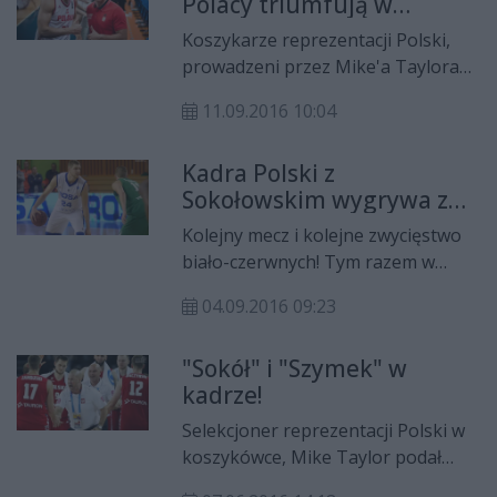
Polacy triumfują w
trenerem.
Portugalii
Koszykarze reprezentacji Polski,
prowadzeni przez Mike'a Taylora
oraz Wojciecha Kamińskiego
11.09.2016 10:04
sięgnęli po czwarty triumf w
eliminacjach do EuroBasketu 2017!
Kadra Polski z
Biało-czerwoni rozpoczęli rundę
Sokołowskim wygrywa z
rewanżową w swojej grupie i w
Białorusią!
ostatnią sobotę (10 września)
Kolejny mecz i kolejne zwycięstwo
zagrali na wyjeździe z
biało-czerwnych! Tym razem w
reprezentacją Portugalii,
ramach eliminacji do EuroBasketu
wygrywając 81:74!
04.09.2016 09:23
2017 kadra prowadzona przez
Mike'a Taylora i Wojciecha
"Sokół" i "Szymek" w
Kamińskiego wygrywała z
kadrze!
reprezentacją Białorusi 97:79!
Najskuteczniejszym zawodnikiem
Selekcjoner reprezentacji Polski w
był Maciej Lampe autor 25
koszykówce, Mike Taylor podał
punktów. Michał Sokołowski (na
nazwiska 22 zawodników, którzy