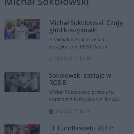
Michał Sokołowski
Michał Sokołowski: Czuję
głód koszykówki
Z Michałem Sokołowskim,
koszykarzem ROSY Radom
rozmawia Krzysztof Domagała.
18.09.2017 10:21
Sokołowski zostaje w
ROSIE!
Michał Sokołowski przedłużył
kontrakt z ROSĄ Radom. Nowa
umowa będzie obowiązywać przez
02.06.2017 16:19
jeden sezon. Do drużyny „Smoków”
dołączył również Marcin Piechowicz,
El. EuroBasketu 2017:
a Dawid Mazur został drugim