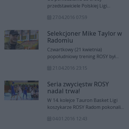
zwycięstw ROSA Radom prowadzi
przedstawiciele Polskiej Ligi
2:1.
Koszykówki za pośrednictwem
27.04.2016 07:59
strony internetowej prezentują
wyniki głosowania trenerów na
Selekcjoner Mike Taylor w
oficjalne nagrody Tauron Basket
Radomiu
Ligi za sezon zasadniczy 2015/2016:
Czwartkowy (21 kwietnia)
popołudniowy trening ROSY był
wyjątkowy. A to za sprawą
21.04.2016 23:15
selekcjonera reprezentacji Polski w
koszykówce mężczyzn - Mike'a
Seria zwycięstw ROSY
Taylora, który odwiedził Radom i
nadal trwa!
przyglądał się treningowi
radomskiej ekipy.
W 14. kolejce Tauron Basket Ligi
koszykarze ROSY Radom pokonali
we własnej hali Polfarmex Kutno
04.01.2016 12:43
79:71. Liderami radomian byli
Michał Sokołowski i CJ Harris, choć