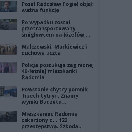
Poseł Radosław Fogiel objął
ważną funkcję
Po wypadku został
przetransportowany
śmigłowcem na Józefów.
Historia mrozi krew w
Malczewski, Markiewicz i
żyłach
duchowa uczta
Policja poszukuje zaginionej
49-letniej mieszkanki
Radomia
Powstanie chytry pomnik
Trzech Cytryn. Znamy
wyniki Budżetu
Obywatelskiego 2027
Mieszkaniec Radomia
oskarżony o... 123
przestępstwa. Szkoda