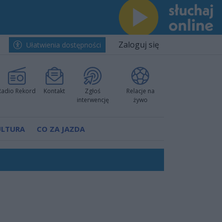
Zaloguj się
Ułatwienia dostępności
Radio Rekord
Kontakt
Zgłoś
Relacje na
interwencję
żywo
ULTURA
CO ZA JAZDA
nkurencyjne w Ustce!
ano umowę
Polski
 decyzję prokuratury
ów pokazali klasę
worzyć nową sportową tradycję"
ruchu