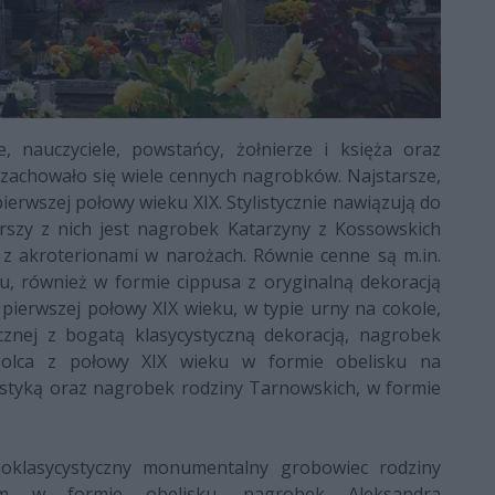
, nauczyciele, powstańcy, żołnierze i księża oraz
 zachowało się wiele cennych nagrobków. Najstarsze,
pierwszej połowy wieku XIX. Stylistycznie nawiązują do
arszy z nich jest nagrobek Katarzyny z Kossowskich
 z akroterionami w narożach. Równie cenne są m.in.
u, również w formie cippusa z oryginalną dekoracją
ierwszej połowy XIX wieku, w typie urny na cokole,
cznej z bogatą klasycystyczną dekoracją, nagrobek
Solca z połowy XIX wieku w formie obelisku na
styką oraz nagrobek rodziny Tarnowskich, w formie
oklasycystyczny monumentalny grobowiec rodziny
m w formie obelisku, nagrobek Aleksandra