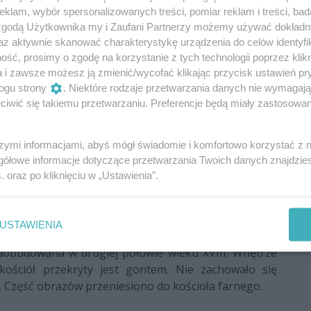
klam, wybór spersonalizowanych treści, pomiar reklam i treści, bad
 zgodą Użytkownika my i Zaufani Partnerzy możemy używać dokład
az aktywnie skanować charakterystykę urządzenia do celów identyfi
ść, prosimy o zgodę na korzystanie z tych technologii poprzez klikn
a i zawsze możesz ją zmienić/wycofać klikając przycisk ustawień pr
ogu strony
. Niektóre rodzaje przetwarzania danych nie wymagaj
iwić się takiemu przetwarzaniu. Preferencje będą miały zastosowania
m przy ul. Łoteckiego, uważany jest za najstarszy
szymi informacjami, abyś mógł świadomie i komfortowo korzystać z
. radomskiego. Według tradycji parafialna świątynia
gółowe informacje dotyczące przetwarzania Twoich danych znajdzi
wieku - w 1078 roku, w czasie legendarnego sądu św.
s
. oraz po kliknięciu w „Ustawienia”.
wany. Złożony z dwóch części - starsza, z drewna
USTAWIENIA
zalowana - pochodzi z końca XVI lub początku XVII
 dobudowana w drugiej połowie wieku XVIII. Wnętrze
kościół przekryty jest gontem. Nie zachowało się
 Część obrazów przeniesiono do kościoła farnego.