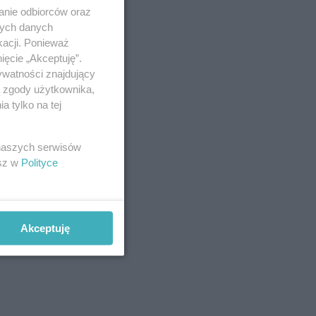
anie odbiorców oraz
nych danych
kacji. Ponieważ
ięcie „Akceptuję”.
ywatności znajdujący
ą zgody użytkownika,
 tylko na tej
 naszych serwisów
esz w
Polityce
Akceptuję