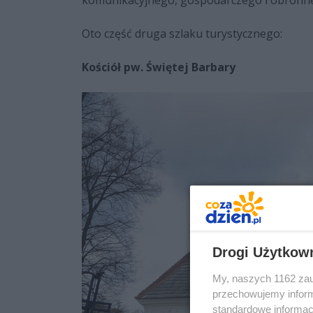
komunikacyjnego, gospodarczego i obronn
Oto część druga szlaku turystycznego:
Kościół pw. Świętej Barbary
Drogi Użytkow
My, naszych 1162 zau
przechowujemy informa
standardowe informac