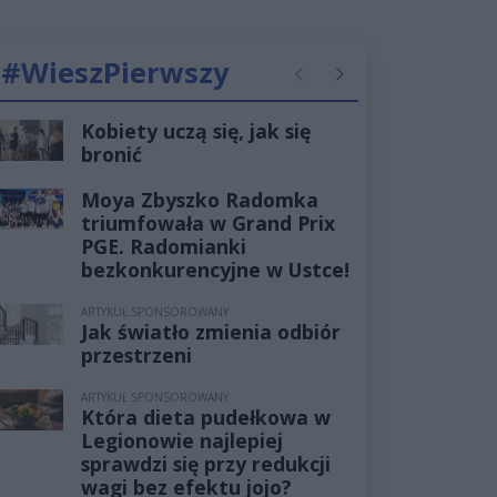
#WieszPierwszy
Poprzednie
Następne
Kobiety uczą się, jak się
bronić
Moya Zbyszko Radomka
triumfowała w Grand Prix
PGE. Radomianki
bezkonkurencyjne w Ustce!
ARTYKUŁ SPONSOROWANY
Jak światło zmienia odbiór
przestrzeni
ARTYKUŁ SPONSOROWANY
Która dieta pudełkowa w
Legionowie najlepiej
sprawdzi się przy redukcji
wagi bez efektu jojo?