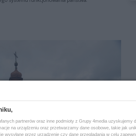
ego systemu funkcjonowania państwa.
niku,
fanych partnerów oraz inne podmioty z Grupy 4media uzyskujemy d
cje na urządzeniu oraz przetwarzamy dane osobowe, takie jak unika
je wysyłane przez urządzenie czy dane przeglądania w celu zapewn