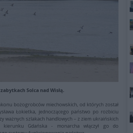
zabytkach Solca nad Wisłą.
zakonu bożogrobców miechowskich, od których został
sława Łokietka, jednoczącego państwo po rozbiciu
rzy ważnych szlakach handlowych – z ziem ukraińskich
w kierunku Gdańska - monarcha włączył go do