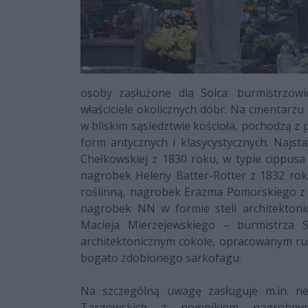
osoby zasłużone dla Solca: burmistrzowie
właściciele okolicznych dóbr. Na cmentarzu
w bliskim sąsiedztwie kościoła, pochodzą z 
form antycznych i klasycystycznych. Najst
Chełkowskiej z 1830 roku, w typie cippusa
nagrobek Heleny Batter-Rotter z 1832 rok
roślinną, nagrobek Erazma Pomorskiego z p
nagrobek NN w formie steli architektoni
Macieja Mierzejewskiego – burmistrza 
architektonicznym cokole, opracowanym ru
bogato zdobionego sarkofagu.
Na szczególną uwagę zasługuje m.in. ne
Targowskich z pomnikiem nagrobny