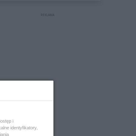
wyceniona na ponad milion
złotych
REKLAMA
ostęp i
lne identyfikatory,
iania