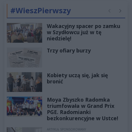
#WieszPierwszy
Poprzednie
Następ
Wakacyjny spacer po zamku
w Szydłowcu już w tę
niedzielę!
Trzy ofiary burzy
Kobiety uczą się, jak się
bronić
Moya Zbyszko Radomka
triumfowała w Grand Prix
PGE. Radomianki
bezkonkurencyjne w Ustce!
ARTYKUŁ SPONSOROWANY