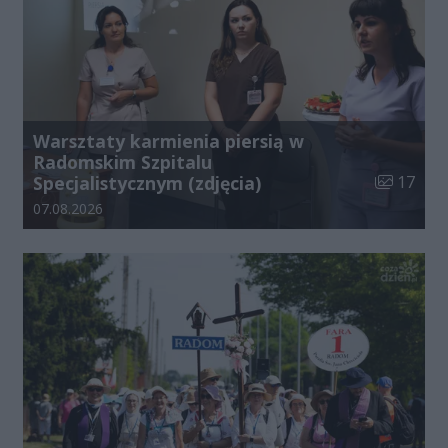
Warsztaty karmienia piersią w
Radomskim Szpitalu
Liczba zdj
Specjalistycznym (zdjęcia)
17
Data dodania galerii:
07.08.2026