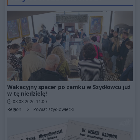
Wakacyjny spacer po zamku w Szydłowcu już
w tę niedzielę!
Data dodania artykułu:
08.08.2026 11:00
Kategorie artykułu:
Region
Powiat szydłowiecki