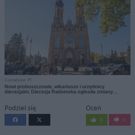
Podziel się
Oceń
0
0