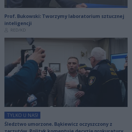
Prof. Bukowski: Tworzymy laboratorium sztucznej
inteligencji
Autor artykułu:
RED/KD
TYLKO U NAS!
Śledztwo umorzone. Bąkiewicz oczyszczony z
zarzutów. Polityk komentuje decyzję prokuratury