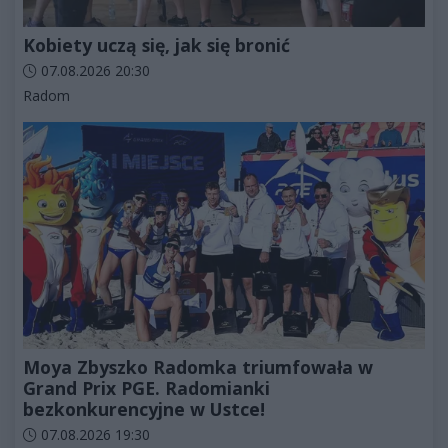
Kobiety uczą się, jak się bronić
Data dodania artykułu:
07.08.2026 20:30
Kategorie artykułu:
Radom
Moya Zbyszko Radomka triumfowała w
Grand Prix PGE. Radomianki
bezkonkurencyjne w Ustce!
Data dodania artykułu:
07.08.2026 19:30