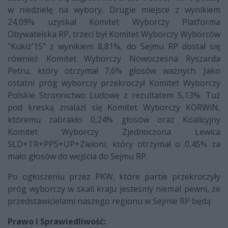
w niedzielę na wybory. Drugie miejsce z wynikiem
24,09% uzyskał Komitet Wyborczy Platforma
Obywatelska RP, trzeci był Komitet Wyborczy Wyborców
"Kukiz'15" z wynikiem 8,81%, do Sejmu RP dostał się
również Komitet Wyborczy Nowoczesna Ryszarda
Petru, który otrzymał 7,6% głosów ważnych. Jako
ostatni próg wyborczy przekroczył Komitet Wyborczy
Polskie Stronnictwo Ludowe z rezultatem 5,13%. Tuż
pod kreską znalazł się Komitet Wyborczy KORWiN,
któremu zabrakło 0,24% głosów oraz Koalicyjny
Komitet Wyborczy Zjednoczona Lewica
SLD+TR+PPS+UP+Zieloni, który otrzymał o 0,45% za
mało głosów do wejścia do Sejmu RP.
Po ogłoszeniu przez PKW, które partie przekroczyły
próg wyborczy w skali kraju jesteśmy niemal pewni, że
przedstawicielami naszego regionu w Sejmie RP będą:
Prawo i Sprawiedliwość: