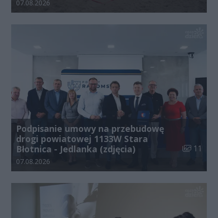
Data dodania galerii:
07.08.2026
Podpisanie umowy na przebudowę
drogi powiatowej 1133W Stara
Liczba zdj
Błotnica - Jedlanka (zdjęcia)
11
Data dodania galerii:
07.08.2026