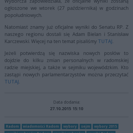
Wyborcza zapowiedziała, że oficjalne wyniki zostaną
ogłoszone we wtorek (27 października) w godzinach
popołudniowych.
Natomiast znamy już oficjalne wyniki do Senatu RP. Z
naszego regionu dostali się Adam Bielan i Stanisław
Karczewski. Więcej na ten temat pisaliśmy
TUTAJ
.
Jeżeli potwierdzą się nazwiska nowych posłów to
dojdzie do kilku zmian personalnych w radomskiej
radzie miejskiej, a także w sejmiku wojewódzkim. Kto
zastąpi nowych parlamentarzystów można przeczytać
TUTAJ
.
Data dodania:
27.10.2015 15:10
Radom
wiadomości Radom
wybory
sejm
wybory 2015