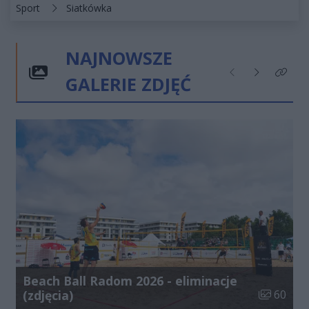
Kategorie artykułu:
Sport
Siatkówka
NAJNOWSZE
GALERIE ZDJĘĆ
Poprzednie
Następne
Kliknij
Beach Ball Radom 2026 - eliminacje
Liczba zdj
(zdjęcia)
60