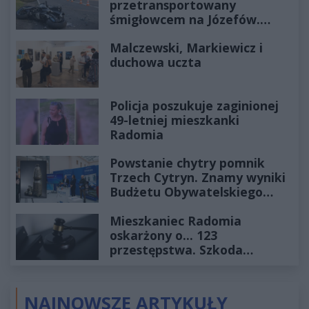
przetransportowany
śmigłowcem na Józefów.
Historia mrozi krew w żyłach
Malczewski, Markiewicz i
duchowa uczta
Policja poszukuje zaginionej
49-letniej mieszkanki
Radomia
Powstanie chytry pomnik
Trzech Cytryn. Znamy wyniki
Budżetu Obywatelskiego
2027
Mieszkaniec Radomia
oskarżony o... 123
przestępstwa. Szkoda
wyceniona na ponad milion
złotych
NAJNOWSZE ARTYKUŁY