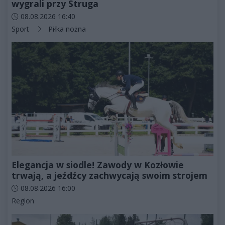
wygrali przy Struga
Data dodania artykułu:
08.08.2026 16:40
Kategorie artykułu:
Sport
Piłka nożna
Elegancja w siodle! Zawody w Kozłowie
trwają, a jeźdźcy zachwycają swoim strojem
Data dodania artykułu:
08.08.2026 16:00
Kategorie artykułu:
Region