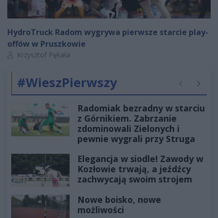
HydroTruck Radom wygrywa pierwsze starcie play-
offów w Pruszkowie
Autor artykułu:
Krzysztof Pękała
#WieszPierwszy
Poprzednie
Następ
Radomiak bezradny w starciu
z Górnikiem. Zabrzanie
zdominowali Zielonych i
pewnie wygrali przy Struga
Elegancja w siodle! Zawody w
Kozłowie trwają, a jeźdźcy
zachwycają swoim strojem
Nowe boisko, nowe
możliwości