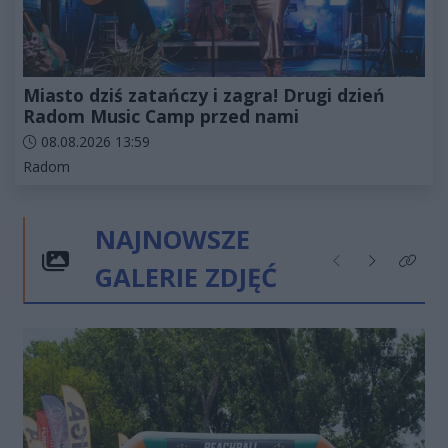
Miasto dziś zatańczy i zagra! Drugi dzień
Radom Music Camp przed nami
Data dodania artykułu:
08.08.2026 13:59
Kategorie artykułu:
Radom
NAJNOWSZE
GALERIE ZDJĘĆ
Poprzednie
Następne
Kliknij