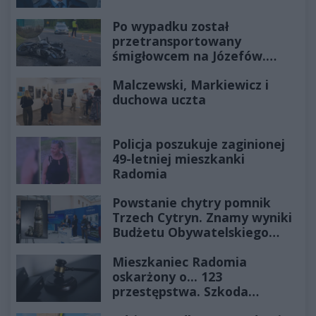
Po wypadku został
przetransportowany
śmigłowcem na Józefów.
Historia mrozi krew w żyłach
Malczewski, Markiewicz i
duchowa uczta
Policja poszukuje zaginionej
49-letniej mieszkanki
Radomia
Powstanie chytry pomnik
Trzech Cytryn. Znamy wyniki
Budżetu Obywatelskiego
2027
Mieszkaniec Radomia
oskarżony o... 123
przestępstwa. Szkoda
wyceniona na ponad milion