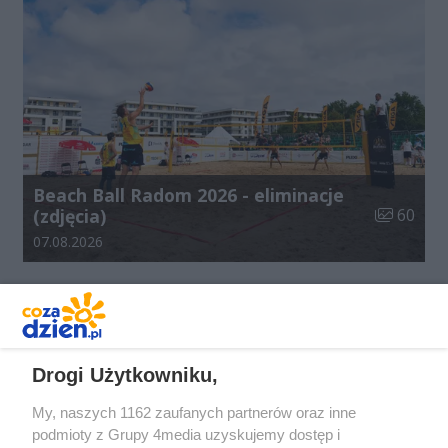
Beach Ball Radom 2026 - eliminacje
Liczba zdj
(zdjęcia)
60
Data dodania galerii:
07.08.2026
REKLAMA
Drogi Użytkowniku,
My, naszych 1162 zaufanych partnerów oraz inne
podmioty z Grupy 4media uzyskujemy dostęp i