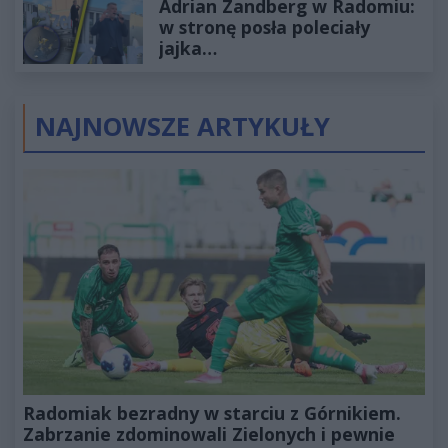
Adrian Zandberg w Radomiu:
złotych
w stronę posła poleciały
jajka…
NAJNOWSZE ARTYKUŁY
Radomiak bezradny w starciu z Górnikiem.
Zabrzanie zdominowali Zielonych i pewnie