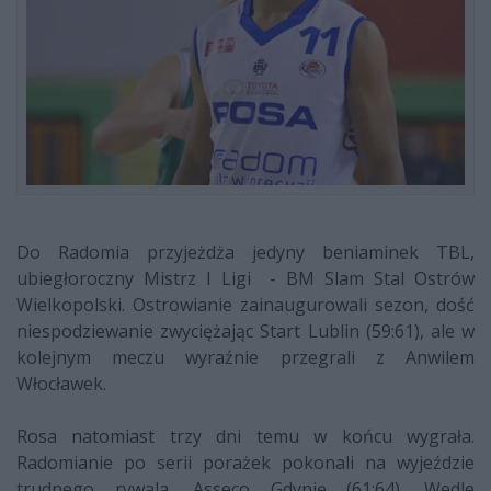
Do Radomia przyjeżdża jedyny beniaminek TBL,
ubiegłoroczny Mistrz I Ligi - BM Slam Stal Ostrów
Wielkopolski. Ostrowianie zainaugurowali sezon, dość
niespodziewanie zwyciężając Start Lublin (59:61), ale w
kolejnym meczu wyraźnie przegrali z Anwilem
Włocławek.
Rosa natomiast trzy dni temu w końcu wygrała.
Radomianie po serii porażek pokonali na wyjeździe
trudnego rywala, Asseco Gdynię (61:64). Wedle