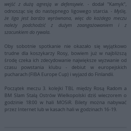
wejść z dużą agresją w defensywie.
- dodał "Kamyk",
odnosząc się do następnego ligowego starcia. -
Myślę,
że liga jest bardzo wyrównana, więc do każdego meczu
należy podchodzić z dużym zaangażowaniem i z
szacunkiem do rywala.
Oby sobotnie spotkanie nie okazało się wyjątkowo
trudne dla koszykarzy Rosy, bowiem już w najbliższą
środę czeka ich zdecydowanie największe wyzwanie od
czasu powstania klubu - debiut w europejskich
pucharach (FIBA Europe Cup) i wyjazd do Finlandii.
Początek meczu 3. kolejki TBL między Rosą Radom a
BM Slam Stalą Ostrów Wielkopolski dziś wieczorem o
godzinie 18:00 w hali MOSiR. Bilety można nabywać
przez Internet lub w kasach hali w godzinach 16-19.