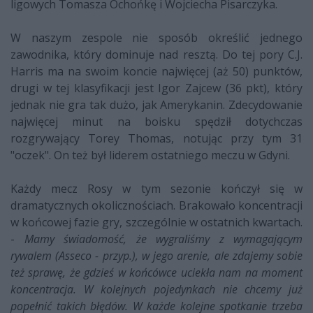
ligowych Tomasza Ochońkę i Wojciecha Pisarczyka.
W naszym zespole nie sposób określić jednego
zawodnika, który dominuje nad resztą. Do tej pory C.J.
Harris ma na swoim koncie najwięcej (aż 50) punktów,
drugi w tej klasyfikacji jest Igor Zajcew (36 pkt), który
jednak nie gra tak dużo, jak Amerykanin. Zdecydowanie
najwięcej minut na boisku spędził dotychczas
rozgrywający Torey Thomas, notując przy tym 31
"oczek". On też był liderem ostatniego meczu w Gdyni.
Każdy mecz Rosy w tym sezonie kończył się w
dramatycznych okolicznościach. Brakowało koncentracji
w końcowej fazie gry, szczególnie w ostatnich kwartach.
-
Mamy świadomość, że wygraliśmy z wymagającym
rywalem (Asseco - przyp.), w jego arenie, ale zdajemy sobie
też sprawę, że gdzieś w końcówce uciekła nam na moment
koncentracja. W kolejnych pojedynkach nie chcemy już
popełnić takich błędów. W każde kolejne spotkanie trzeba