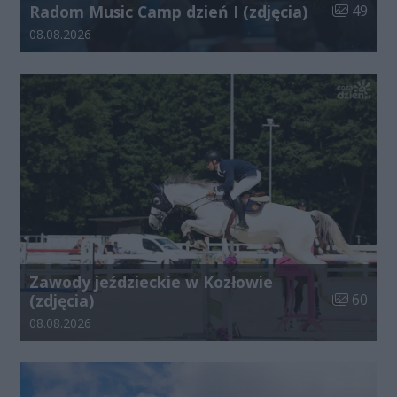
Liczba zdj
Radom Music Camp dzień I (zdjęcia)
49
Data dodania galerii:
08.08.2026
Zawody jeździeckie w Kozłowie
Liczba zdj
(zdjęcia)
60
Data dodania galerii:
08.08.2026