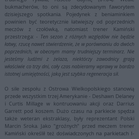
bukmacherów, to oni są zdecydowanym faworytem
dzisiejszego spotkania. Pojedynek z beniaminkiem
powinien być teoretycznie łatwiejszy od poprzednich
meczów z czołówką, natomiast trener Kamiński
przestrzega: -
Ten sezon z różnych względów nie będzie
łatwy, rzucę nawet stwierdzenie, że w porównaniu do dwóch
poprzednich, w obecnym mamy trudniejszy terminarz. Nie
jesteśmy ludźmi z żelaza, niektórzy zawodnicy grają
właściwie co trzy dni, cały czas nabieramy wprawy w bardzo
istotnej umiejętności, jaką jest szybka regeneracja sił.
O sile zespołu z Ostrowa Wielkopolskiego stanowią
przede wszystkim trzej Amerykanie - Deshawn Delaney
i Curtis Millage w kontruowaniu akcji oraz Darrius
Garrett pod koszem. Dużo czasu na parkiecie spędza
także weteran ekstraklasy, były reprezentant Polski
Marcin Sroka. Jako "groźnych" przed meczem trener
Kamiński określił też doświadczonych na parkietach I-