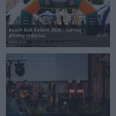
Beach Ball Radom 2026 - turniej
Liczba zdj
główny (zdjęcia)
65
Data dodania galerii:
08.08.2026