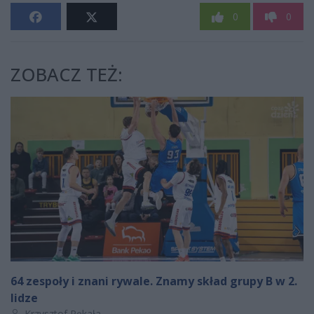
0
0
ZOBACZ TEŻ:
64 zespoły i znani rywale. Znamy skład grupy B w 2.
lidze
Autor artykułu:
Krzysztof Pękała