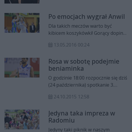
Praty i D-Bomb. Będzie także erotic
show oraz wiele konkursów z
nagrodami!
Po emocjach wygrał Anwil
Dla takich meczów warto być
kibicem koszykówki! Gorący doping,
emocje na parkiecie do ostatnich
13.05.2016 00:24
chwil, niezwykle efektowne akcje -
tego nie zabrakło w czwartkowym
Rosa w sobotę podejmie
(12 maja) spotkaniu półfinałowym
beniaminka
Tauron Basket Ligi. Anwil
Włocławek nie przestraszył się
O godzinie 18:00 rozpocznie się dziś
głośnej hali MOSiR i w końcówce
(24 października) spotkanie 3.
zapewnił sobie zwycięstwo 58:64.
kolejki Tauron Basket Ligi
24.10.2015 12:58
pomiędzy Rosą Radom a
beniaminkiem, Stalą Ostrów
Jedyna taka impreza w
Wielkopolski. Mecz jak zwykle
Radomiu
będzie można oglądać w hali MOSiR
przy ulicy Narutowicza, a także
Jedyny taki piknik w naszym