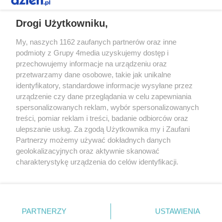
REKLAMA
Drogi Użytkowniku,
My, naszych 1162 zaufanych partnerów oraz inne
podmioty z Grupy 4media uzyskujemy dostęp i
przechowujemy informacje na urządzeniu oraz
przetwarzamy dane osobowe, takie jak unikalne
identyfikatory, standardowe informacje wysyłane przez
urządzenie czy dane przeglądania w celu zapewniania
spersonalizowanych reklam, wybór spersonalizowanych
Redakcja
Reklama
Prywatność
Praca Łódź
treści, pomiar reklam i treści, badanie odbiorców oraz
the:protocol
ulepszanie usług. Za zgodą Użytkownika my i Zaufani
Partnerzy możemy używać dokładnych danych
geolokalizacyjnych oraz aktywnie skanować
charakterystykę urządzenia do celów identyfikacji.
Ponieważ cenimy Twoją prywatność, prosimy o zgodę na
Szukaj
korzystanie z tych technologii poprzez kliknięcie
„Akceptuję”. Zgoda jest dobrowolna i zawsze możesz ją
zmienić/wycofać klikając przycisk ustawień prywatności
Facebook.com
Youtube.com
PARTNERZY
USTAWIENIA
znajdujący się w lewym dolnym rogu strony
. Niektóre