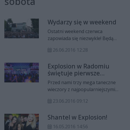
sobota
Wydarzy się w weekend
Ostatni weekend czerwca
zapowiada się niezwykle! Będą
festyny, koncerty, wystawy a także
26.06.2016 12:28
kilka sportowych wydarzeń.
Pamiętajmy, że 25 czerwca odbędą
Explosion w Radomiu
się oficjalne obchody radomskiego
świętuje pierwsze
Czerwca 1976.
urodziny!
Przed nami trzy mega taneczne
wieczory z najpopularniejszymi
zespołami muzyki tanecznej w
23.06.2016 09:12
Polsce. Klub Explosion w Radomiu
obchodzi właśnie pierwsze
Shantel w Explosion!
urodziny. Wystąpią przed nami m.in.
takie formacje jak: Playboys, After
16.05.2016 14:56