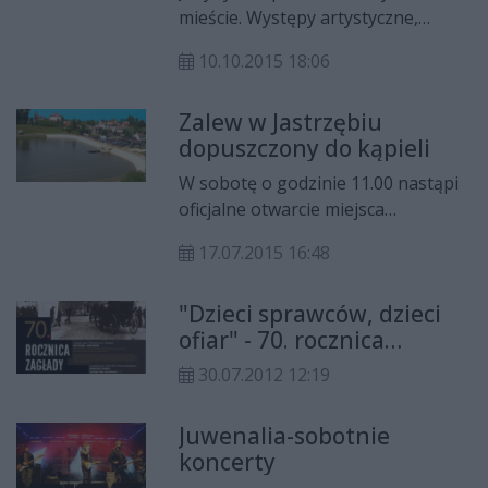
śledzić naszą relację na żywo -
mieście. Występy artystyczne,
TUTAJ.
pokazy fitness, stoiska promujące
10.10.2015 18:06
zdrowy tryb życia. Będzie się działo.
Już w sobotę, 10 października w
Zalew w Jastrzębiu
godz. 11-19 przed Urzędem
dopuszczony do kąpieli
Miejskim „Rekordowo Zdrowy
Radom".
W sobotę o godzinie 11.00 nastąpi
oficjalne otwarcie miejsca
wyznaczonego do letniej kąpieli w
17.07.2015 16:48
zbiorniku wodnym – zalew w
Jastrzębiu.
"Dzieci sprawców, dzieci
ofiar" - 70. rocznica
likwidacji getta
30.07.2012 12:19
radomskiego
Juwenalia-sobotnie
koncerty