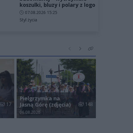
koszulki, bluzy i polary z logo
Data dodania artykułu:
07.08.2026 15:25
Kategorie artykułu:
Styl życia
Poprzednie
Następne
Kliknij aby zobaczyć wi
Pielgrzymka na
Liczba zdjęć w galerii:
Liczba zdjęć w galerii:
17
Jasną Górę (zdjęcia)
148
Data dodania galerii:
06.08.2026