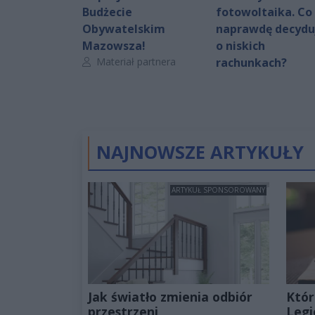
Budżecie
fotowoltaika. Co
Obywatelskim
naprawdę decydu
Mazowsza!
o niskich
Autor artykułu:
Materiał partnera
rachunkach?
NAJNOWSZE ARTYKUŁY
ARTYKUŁ SPONSOROWANY
Jak światło zmienia odbiór
Któr
przestrzeni
Legi