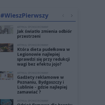
#WieszPierwszy
Poprzednie
Następne
ARTYKUŁ SPONSOROWANY
Jak światło zmienia odbiór
przestrzeni
ARTYKUŁ SPONSOROWANY
Która dieta pudełkowa w
Legionowie najlepiej
sprawdzi się przy redukcji
wagi bez efektu jojo?
ARTYKUŁ SPONSOROWANY
Gadżety reklamowe w
Poznaniu, Bydgoszczy i
Lublinie - gdzie najlepiej
zamawiać ?
ARTYKUŁ SPONSOROWANY
Odzież firmowa dla branży