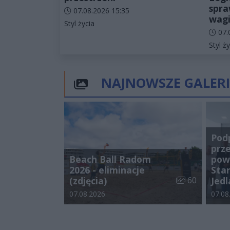
spra
Data dodania artykułu:
07.08.2026 15:35
wagi
Kategorie artykułu:
Styl życia
Data d
07.
Katego
Styl ży
NAJNOWSZE GALERI
Pod
prz
Beach Ball Radom
pow
2026 - eliminacje
Star
Liczba zdjęć w 
(zdjęcia)
60
Jedl
Data dodania galerii:
Data d
07.08.2026
07.08