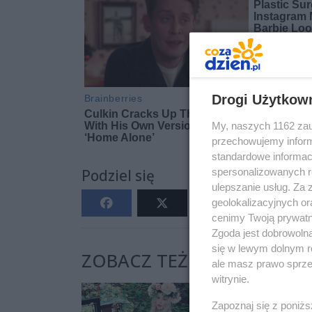
Drogi Użytkow
My, naszych 1162 zau
przechowujemy informa
standardowe informac
spersonalizowanych re
Podziel się
ulepszanie usług. Za
geolokalizacyjnych or
cenimy Twoją prywatno
Zgoda jest dobrowoln
się w lewym dolnym r
ZOBACZ TEŻ:
ale masz prawo sprzec
witrynie.
Zapoznaj się z poniż