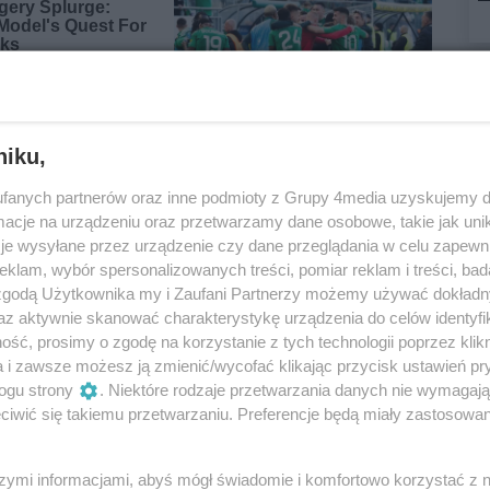
niku,
fanych partnerów oraz inne podmioty z Grupy 4media uzyskujemy d
cje na urządzeniu oraz przetwarzamy dane osobowe, takie jak unika
je wysyłane przez urządzenie czy dane przeglądania w celu zapewn
klam, wybór spersonalizowanych treści, pomiar reklam i treści, bad
Oceń
 zgodą Użytkownika my i Zaufani Partnerzy możemy używać dokład
az aktywnie skanować charakterystykę urządzenia do celów identyfi
0
0
ść, prosimy o zgodę na korzystanie z tych technologii poprzez klikn
a i zawsze możesz ją zmienić/wycofać klikając przycisk ustawień pr
ogu strony
. Niektóre rodzaje przetwarzania danych nie wymagaj
iwić się takiemu przetwarzaniu. Preferencje będą miały zastosowania
szymi informacjami, abyś mógł świadomie i komfortowo korzystać z