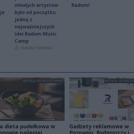
młodych artystów
Radom!
je
było od początku
jedną z
najważniejszych
idei Radom Music
Camp
Autor artykułu:
Natalia Pętelska
ARTYKUŁ SPONSOROWANY
ARTYKUŁ SPONSO
a dieta pudełkowa w
Gadżety reklamowe w
onowie najlepiej
Poznaniu, Bydgoszczy i