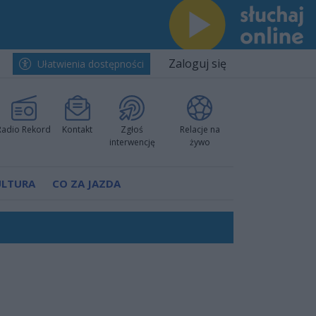
Zaloguj się
Ułatwienia dostępności
Radio Rekord
Kontakt
Zgłoś
Relacje na
interwencję
żywo
ULTURA
CO ZA JAZDA
ano umowę
Polski
 decyzję prokuratury
ów pokazali klasę
worzyć nową sportową tradycję"
ruchu