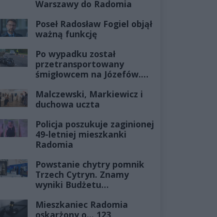
Warszawy do Radomia
Poseł Radosław Fogiel objął
ważną funkcję
Po wypadku został
przetransportowany
śmigłowcem na Józefów.
Historia mrozi krew w
Malczewski, Markiewicz i
żyłach
duchowa uczta
Policja poszukuje zaginionej
49-letniej mieszkanki
Radomia
Powstanie chytry pomnik
Trzech Cytryn. Znamy
wyniki Budżetu
Obywatelskiego 2027
Mieszkaniec Radomia
oskarżony o... 123