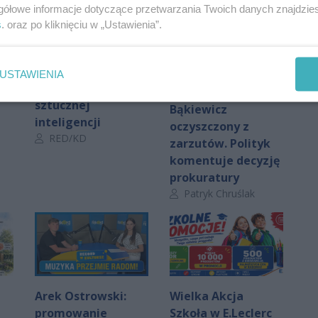
gółowe informacje dotyczące przetwarzania Twoich danych znajdzi
s
. oraz po kliknięciu w „Ustawienia”.
Prof. Bukowski:
TYLKO U NAS!
Tworzymy
Śledztwo
USTAWIENIA
laboratorium
umorzone.
sztucznej
Bąkiewicz
inteligencji
oczyszczony z
Autor artykułu:
RED/KD
zarzutów. Polityk
komentuje decyzję
prokuratury
Autor artykułu:
Patryk Chruślak
Arek Ostrowski:
Wielka Akcja
promowanie
Szkoła w E.Leclerc