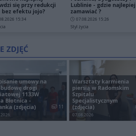
wdzi się przy redukcji
Lublinie - gdzie najlepiej
 bez efektu jojo?
zamawiać ?
odania artykułu:
Data dodania artykułu:
08.2026 15:34
07.08.2026 15:26
rie artykułu:
Kategorie artykułu:
cia
Styl życia
E ZDJĘĆ
pisanie umowy na
Warsztaty karmienia
ebudowę drogi
piersią w Radomskim
iatowej 1133W
Szpitalu
a Błotnica -
Specjalistycznym
galerii:
Liczba zdjęć w galerii:
anka (zdjęcia)
11
(zdjęcia)
odania galerii:
Data dodania galerii:
.2026
07.08.2026