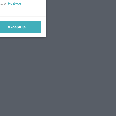
esz w
Polityce
Akceptuję