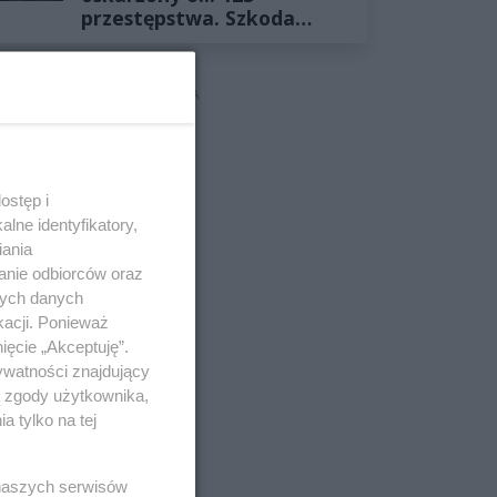
przestępstwa. Szkoda
wyceniona na ponad milion
złotych
REKLAMA
ostęp i
lne identyfikatory,
iania
anie odbiorców oraz
nych danych
kacji. Ponieważ
ięcie „Akceptuję”.
ywatności znajdujący
ą zgody użytkownika,
 tylko na tej
 naszych serwisów