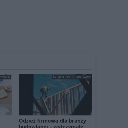
ROWANY
ARTYKUŁ SPONSOROWANY
Odzież firmowa dla branży
budowlanej – wytrzymałe