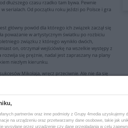
e od dłuższego czasu rzadko tam bywa
.
Pewnie
 w serialach. Od początku roku jeździ po Polsce i gra
jest główny powód dla którego ich związek zaczął się
iła poważanie w artystycznym światku po rozbiciu
oletniego związku z którego wynikło dwóch,
omiast on, otrzymał wejściówkę na wszelkie występy z
rozwija się prężnie, nadal jest zapraszany na plany
kiem niezłym kierunku.
z sukcesów Mikołaja, wręcz przeciwnie. Ale nie da się
, jego kariera się rozkręciła, a jej
okrzywdzona. Gdy z każdej strony słyszała, że jest
iowo odcinać się od znajomych z show biznesu. Dziś
niku,
zków.
fanych partnerów oraz inne podmioty z Grupy 4media uzyskujemy d
cje na urządzeniu oraz przetwarzamy dane osobowe, takie jak unika
je wysyłane przez urządzenie czy dane przeglądania w celu zapewn