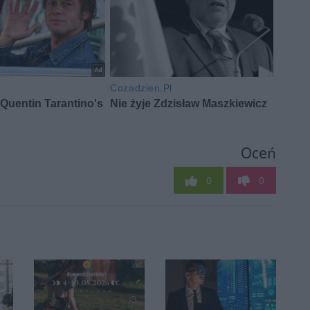
Oceń
0
0