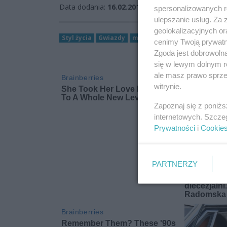
Data dodania:
16.02.2016 08:04
spersonalizowanych re
ulepszanie usług. Za
geolokalizacyjnych or
Styl życia
Gwiazdy
mikołaj
koniec
michał
r
cenimy Twoją prywatno
Zgoda jest dobrowoln
się w lewym dolnym r
ale masz prawo sprzec
witrynie.
Zapoznaj się z poniż
internetowych. Szcze
Prywatności
i
Cookie
PARTNERZY