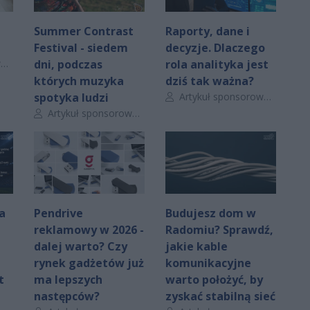
Summer Contrast
Raporty, dane i
Festival - siedem
decyzje. Dlaczego
y
dni, podczas
rola analityka jest
których muzyka
dziś tak ważna?
Autor artykułu:
spotyka ludzi
Artykuł sponsorowany
Autor artykułu:
Artykuł sponsorowany
a
Pendrive
Budujesz dom w
reklamowy w 2026 -
Radomiu? Sprawdź,
dalej warto? Czy
jakie kable
rynek gadżetów już
komunikacyjne
t
ma lepszych
warto położyć, by
następców?
zyskać stabilną sieć