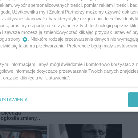
klam, wybór spersonalizowanych treści, pomiar reklam i treści, bad
 zgodą Użytkownika my i Zaufani Partnerzy możemy używać dokład
az aktywnie skanować charakterystykę urządzenia do celów identyfi
obert
krawczyk
włodarczyk
zając
ść, prosimy o zgodę na korzystanie z tych technologii poprzez klikn
a i zawsze możesz ją zmienić/wycofać klikając przycisk ustawień pr
ogu strony
. Niektóre rodzaje przetwarzania danych nie wymagaj
iwić się takiemu przetwarzaniu. Preferencje będą miały zastosowania
szymi informacjami, abyś mógł świadomie i komfortowo korzystać z
gółowe informacje dotyczące przetwarzania Twoich danych znajdzi
s
. oraz po kliknięciu w „Ustawienia”.
USTAWIENIA