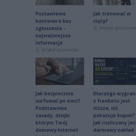
Postawienie
Jak trenować w
kontenera bez
ciąży?
Autor artykułu:
zgłoszenia –
Artykuł sponsorowan
najważniejsze
informacje
Autor artykułu:
Artykuł sponsorowany
Jak bezpiecznie
Dlaczego wygran
surfować po sieci?
z freebetu jest
Podstawowe
niższa, niż
zasady, dzięki
pokazuje kupon?
którym Twój
Jak rozliczany jes
domowy internet
darmowy zakład