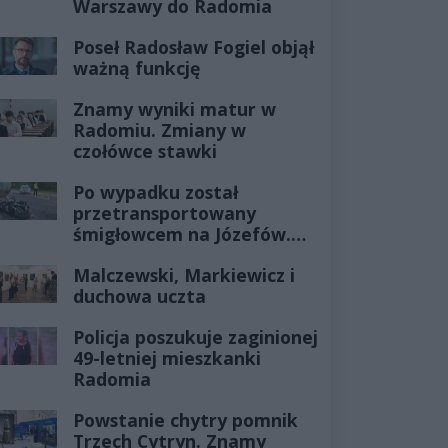
Warszawy do Radomia
Poseł Radosław Fogiel objął
ważną funkcję
Znamy wyniki matur w
Radomiu. Zmiany w
czołówce stawki
Po wypadku został
przetransportowany
śmigłowcem na Józefów.
Historia mrozi krew w
Malczewski, Markiewicz i
żyłach
duchowa uczta
Policja poszukuje zaginionej
49-letniej mieszkanki
Radomia
Powstanie chytry pomnik
Trzech Cytryn. Znamy