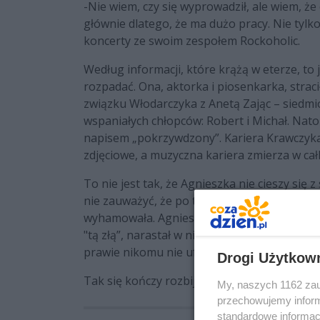
-
Nie wiem, czy się wyprowadził, ale wiem, ż
głównie dlatego, że ma dużo pracy. Nie tylko
koncerty ze swoim zespołem Rockoholic.
Według informacji, które krążą w eterze, to 
rozpadać. Ona, aktorka i piosenkarka, strac
związku Włodarczyka z Anetą Zając – siedmi
wspaniałych chłopców: Robert i Michał. Nat
napisem „pokrzywdzony”. Kariera Krawczyka 
zdjęciowe, a muzyczna kariera zmierza w cał
To nie jest tak, że Agnieszka nie cieszy się 
nie zauważyć, że po tym, jak zaczęli być razem
wyhamowała
. Agnieszka ma prawo czuć się p
"tą złą”, narastał w niej żal. Zaczęła stopn
prawie nikomu nie ufa.
Drogi Użytkow
Tak się kończy rozbijanie wieloletnich zwią
My, naszych 1162 zau
przechowujemy informa
standardowe informac