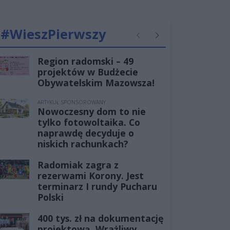
#WieszPierwszy
Poprzednie
Następne
Region radomski – 49
projektów w Budżecie
Obywatelskim Mazowsza!
ARTYKUŁ SPONSOROWANY
Nowoczesny dom to nie
tylko fotowoltaika. Co
naprawdę decyduje o
niskich rachunkach?
Radomiak zagra z
rezerwami Korony. Jest
terminarz I rundy Pucharu
Polski
400 tys. zł na dokumentację
projektową. Wrażliwy