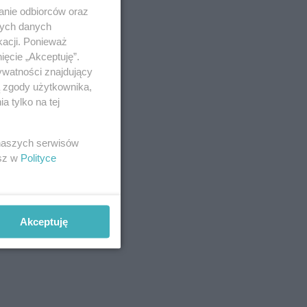
anie odbiorców oraz
nych danych
kacji. Ponieważ
ięcie „Akceptuję”.
ywatności znajdujący
ą zgody użytkownika,
 tylko na tej
 naszych serwisów
esz w
Polityce
Akceptuję