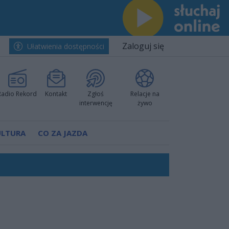
Zaloguj się
Ułatwienia dostępności
Radio Rekord
Kontakt
Zgłoś
Relacje na
interwencję
żywo
ULTURA
CO ZA JAZDA
ów pokazali klasę
rzowi
worzyć nową sportową tradycję"
ruchu