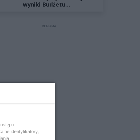
wyniki Budżetu
Obywatelskiego 2027
REKLAMA
ostęp i
lne identyfikatory,
iania