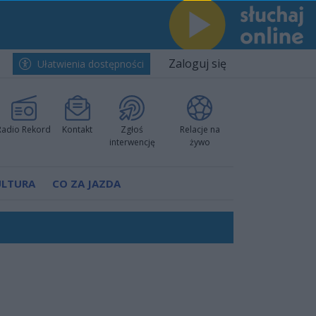
Zaloguj się
Ułatwienia dostępności
Radio Rekord
Kontakt
Zgłoś
Relacje na
interwencję
żywo
ULTURA
CO ZA JAZDA
nkurencyjne w Ustce!
ano umowę
Polski
 decyzję prokuratury
ów pokazali klasę