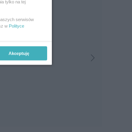
 tylko na tej
 naszych serwisów
esz w
Polityce
Akceptuję