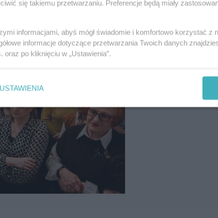
iwić się takiemu przetwarzaniu. Preferencje będą miały zastosowania
szymi informacjami, abyś mógł świadomie i komfortowo korzystać z
gółowe informacje dotyczące przetwarzania Twoich danych znajdzi
s
. oraz po kliknięciu w „Ustawienia”.
USTAWIENIA