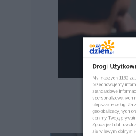
Drogi Użytkow
My, naszych 1162 zau
przechowujemy informa
standardowe informac
spersonalizowanych re
ulepszanie usług. Za
geolokalizacyjnych or
cenimy Twoją prywatno
Zgoda jest dobrowoln
się w lewym dolnym r