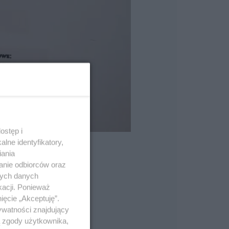
ostęp i
lne identyfikatory,
iania
anie odbiorców oraz
nych danych
kacji. Ponieważ
ięcie „Akceptuję”.
ywatności znajdujący
ą zgody użytkownika,