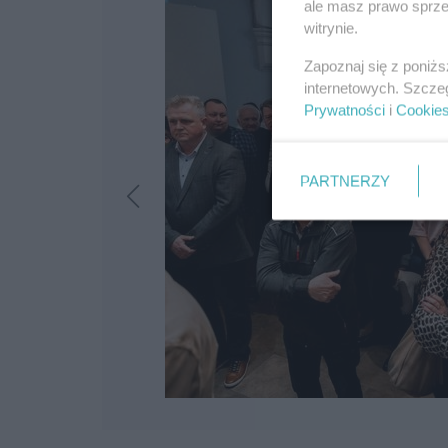
ale masz prawo sprzec
witrynie.
Zapoznaj się z poniż
internetowych. Szcze
Prywatności
i
Cookie
PARTNERZY