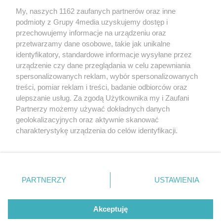
My, naszych 1162 zaufanych partnerów oraz inne
podmioty z Grupy 4media uzyskujemy dostęp i
przechowujemy informacje na urządzeniu oraz
przetwarzamy dane osobowe, takie jak unikalne
identyfikatory, standardowe informacje wysyłane przez
urządzenie czy dane przeglądania w celu zapewniania
spersonalizowanych reklam, wybór spersonalizowanych
Redakcja
Reklama
Prywatność
Praca Łódź
treści, pomiar reklam i treści, badanie odbiorców oraz
the:protocol
ulepszanie usług. Za zgodą Użytkownika my i Zaufani
Partnerzy możemy używać dokładnych danych
geolokalizacyjnych oraz aktywnie skanować
charakterystykę urządzenia do celów identyfikacji.
Ponieważ cenimy Twoją prywatność, prosimy o zgodę na
Szukaj
korzystanie z tych technologii poprzez kliknięcie
„Akceptuję”. Zgoda jest dobrowolna i zawsze możesz ją
zmienić/wycofać klikając przycisk ustawień prywatności
Facebook.com
Youtube.com
PARTNERZY
USTAWIENIA
znajdujący się w lewym dolnym rogu strony
. Niektóre
rodzaje przetwarzania danych nie wymagają zgody
użytkownika, ale masz prawo sprzeciwić się takiemu
Akceptuję
przetwarzaniu. Preferencje będą miały zastosowania tylko