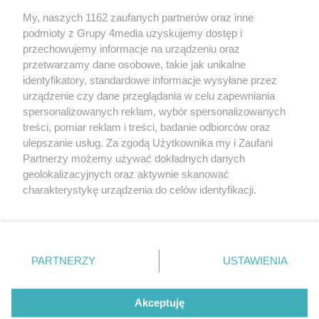
My, naszych 1162 zaufanych partnerów oraz inne
podmioty z Grupy 4media uzyskujemy dostęp i
przechowujemy informacje na urządzeniu oraz
przetwarzamy dane osobowe, takie jak unikalne
identyfikatory, standardowe informacje wysyłane przez
urządzenie czy dane przeglądania w celu zapewniania
spersonalizowanych reklam, wybór spersonalizowanych
Redakcja
Reklama
Prywatność
Praca Łódź
treści, pomiar reklam i treści, badanie odbiorców oraz
the:protocol
ulepszanie usług. Za zgodą Użytkownika my i Zaufani
Partnerzy możemy używać dokładnych danych
geolokalizacyjnych oraz aktywnie skanować
charakterystykę urządzenia do celów identyfikacji.
Ponieważ cenimy Twoją prywatność, prosimy o zgodę na
Szukaj
korzystanie z tych technologii poprzez kliknięcie
„Akceptuję”. Zgoda jest dobrowolna i zawsze możesz ją
zmienić/wycofać klikając przycisk ustawień prywatności
Facebook.com
Youtube.com
PARTNERZY
USTAWIENIA
znajdujący się w lewym dolnym rogu strony
. Niektóre
rodzaje przetwarzania danych nie wymagają zgody
użytkownika, ale masz prawo sprzeciwić się takiemu
Akceptuję
przetwarzaniu. Preferencje będą miały zastosowania tylko