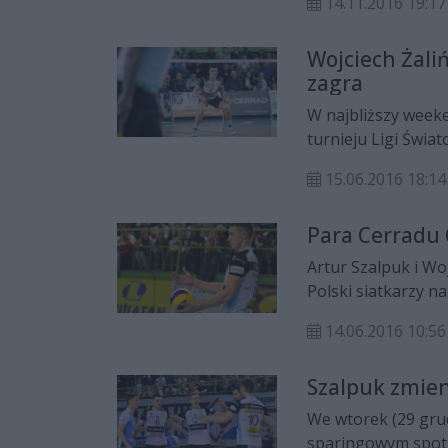
14.11.2016 19:17
to już piąta poraż
gościliśmy na tre
Wojciech Żaliń
z kapitanem Cerra
zagra
rozmawiał Adam Ku
W najbliższy weeke
turnieju Ligi Świa
Cerradu Czarnych R
15.06.2016 18:14
zawodnik został wy
Para Cerradu 
Artur Szalpuk i Woj
Polski siatkarzy na
14.06.2016 10:56
Szalpuk zmien
We wtorek (29 grud
sparingowym spotk