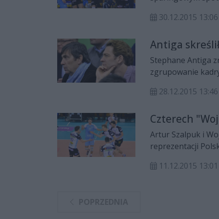
zawodnicy Cerradu 
30.12.2015 13:06
Antiga skreśl
Stephane Antiga z
zgrupowanie kadry 
trenują dwaj zawod
28.12.2015 13:46
Artur Szalpuk.
Czterech "Woj
Artur Szalpuk i Woj
reprezentacji Polsk
olimpijskich w Rio
11.12.2015 13:01
zawodach ma równi
Radom Lukas Kampa
POPRZEDNIA