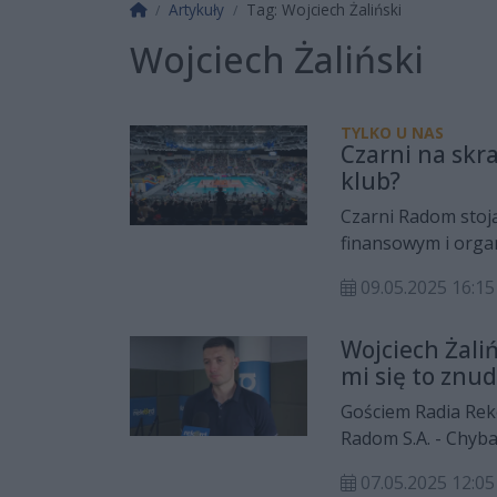
Strona główna
Artykuły
Tag: Wojciech Żaliński
Wojciech Żaliński
TYLKO U NAS
Czarni na skr
klub?
Czarni Radom stoją
finansowym i organ
bo miasto Radom ro
09.05.2025 16:
właściciela, jakim
Witkowski chce rat
Wojciech Żaliń
Decyzje w sprawie 
mi się to znud
wymaga szybkich i
Gościem Radia Reko
Radom S.A. - Chyba
dlatego, że mi się 
07.05.2025 12:
przyszłość przed C