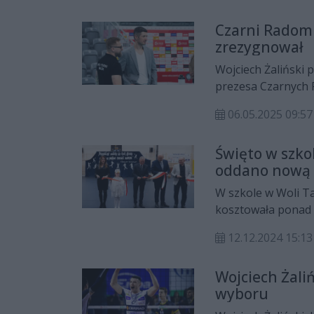
to jest nieuniknion
Czarni Radom 
zrezygnował
Wojciech Żaliński 
prezesa Czarnych R
pełnienia tej funk
06.05.2025 09:57
otrzymałem w mome
swoim oświadczeni
Święto w szko
oddano nową 
W szkole w Woli T
kosztowała ponad 13
12.12.2024 15:13
Wojciech Żali
wyboru