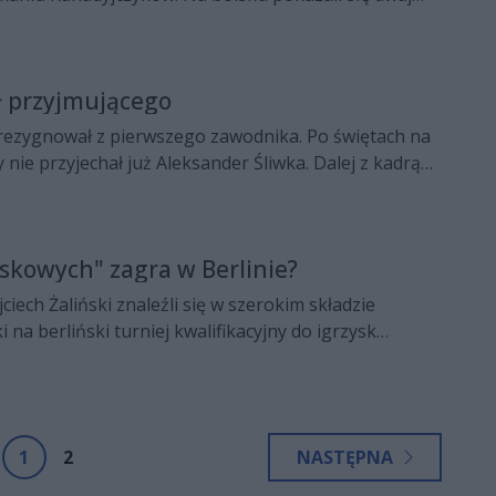
Czarnych Radom Wojciech Żaliński i Artur Szalpuk.
ił przyjmującego
rezygnował z pierwszego zawodnika. Po świętach na
nie przyjechał już Aleksander Śliwka. Dalej z kadrą
nicy Cerradu Czarnych Radom – Wojciech Żaliński i
skowych" zagra w Berlinie?
ciech Żaliński znaleźli się w szerokim składzie
i na berliński turniej kwalifikacyjny do igrzysk
 de Janeiro. Szanse na zagranie w tych samych
eż dwóch kolejnych siatkarzy Cerradu Czarnych
 i Neven Majstorović.
1
2
NASTĘPNA