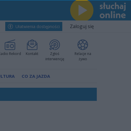
Zaloguj się
Ułatwienia dostępności
Radio Rekord
Kontakt
Zgłoś
Relacje na
interwencję
żywo
ULTURA
CO ZA JAZDA
ano umowę
Polski
 decyzję prokuratury
ów pokazali klasę
worzyć nową sportową tradycję"
ruchu