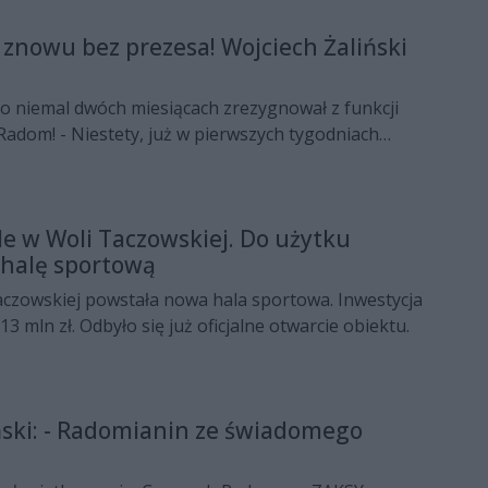
e - zaznacza.
znowu bez prezesa! Wojciech Żaliński
po niemal dwóch miesiącach zrezygnował z funkcji
adom! - Niestety, już w pierwszych tygodniach
cji rzeczywistość zweryfikowała zapewnienia, które
ncie powołania mnie na to stanowisko - napisał w
u.
le w Woli Taczowskiej. Do użytku
halę sportową
aczowskiej powstała nowa hala sportowa. Inwestycja
 mln zł. Odbyło się już oficjalne otwarcie obiektu.
ński: - Radomianin ze świadomego