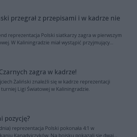
ka w tym sezonie. W poniedziałek (14 listopada)
ningu zespołu z Radomia, po którym porozmawialiśmy
ski przegrał z przepisami i w kadrze nie
d Czarnych, Wojciechem Żalińskim. Z zawodnikiem
rasiewicz.
nd reprezentacja Polski siatkarzy zagra w pierwszym
towej. W Kaliningradzie miał wystąpić przyjmujący
adom – Wojciech Żaliński. Jednak w ostatnich chwili
cofany z kadry, bowiem na drodze stanęły przepisy.
Czarnych zagra w kadrze!
ciech Żaliński znaleźli się w kadrze reprezentacji
 turniej Ligi Światowej w Kaliningradzie.
i pozycję?
nia) reprezentacja Polski pokonała 4:1 w
aniu Kanadyjczyków. Na boisku pokazali się dwaj