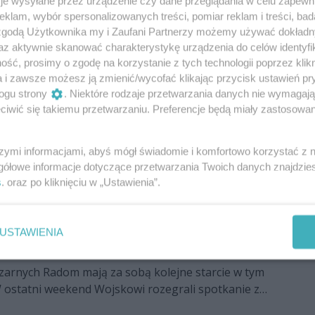
rnych do reprezentacji Polski
je wysyłane przez urządzenie czy dane przeglądania w celu zapewn
klam, wybór spersonalizowanych treści, pomiar reklam i treści, bad
y Cerradu Czarnych Radom znalazło się w szerokim
 zgodą Użytkownika my i Zaufani Partnerzy możemy używać dokład
acji Polski na sezon 2017. Ferdinando De Giorgi
az aktywnie skanować charakterystykę urządzenia do celów identyfi
wodników.
ść, prosimy o zgodę na korzystanie z tych technologii poprzez klikn
a i zawsze możesz ją zmienić/wycofać klikając przycisk ustawień pr
ogu strony
. Niektóre rodzaje przetwarzania danych nie wymagaj
byli zawodnicy przebrani w koszulki, a
iwić się takiemu przetwarzaniu. Preferencje będą miały zastosowania
a na boisku było kilku zawodników przebranych w
szymi informacjami, abyś mógł świadomie i komfortowo korzystać z
Czarnych Radom, a nie prawdziwa drużyna –
gółowe informacje dotyczące przetwarzania Twoich danych znajdzi
zu z Indykpolem AZS-em Olsztyn kapitan
s
. oraz po kliknięciu w „Ustawienia”.
ech Żaliński.
ski: Jest za wcześnie żeby spuszczać
USTAWIENIA
zarnych Radom mają za sobą kolejne starcie w tym
W ostatni weekend Wojskowi rozegrali spotkanie z
 przegrywając na terenie rywala 3:0. Dla WKS-u była