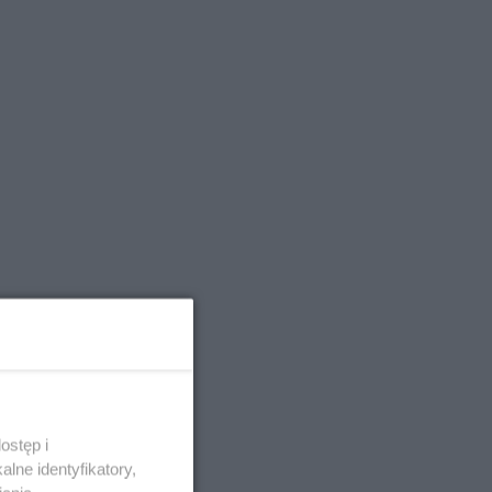
ostęp i
lne identyfikatory,