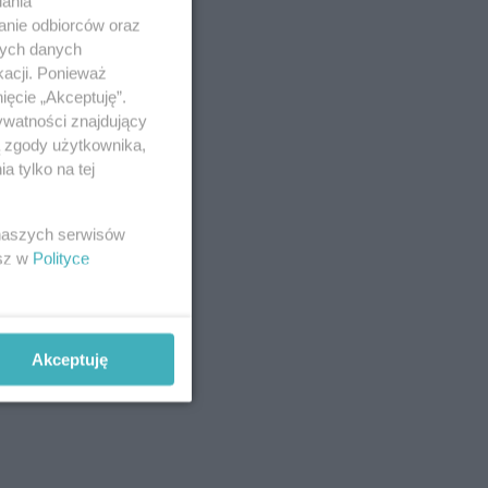
iania
anie odbiorców oraz
nych danych
kacji. Ponieważ
ięcie „Akceptuję”.
ywatności znajdujący
ą zgody użytkownika,
 tylko na tej
 naszych serwisów
esz w
Polityce
Akceptuję