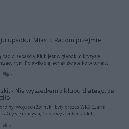
aju upadku. Miasto Radom przejmie
 nad przepaścią. Klub jest w głębokim kryzysie
izacyjnym. Pojawiło się jednak światełko w tunelu,
zważa przejęcie stu procent akcji klubu od
15
3
 jest stowarzyszenie Czarni. Prezydent Radosław
ować klub i utrzymać miejsce w pierwszej lidze.
ski: - Nie wyszedłem z klubu dlatego, że
zapadną w najbliższych tygodniach, ale sytuacja
ziło
 zdecydowanych działań.
rd był Wojciech Żaliński, były prezes WKS Czarni
 każdy się domyśla, że nie wyszedłem z klubu
to znudziło - mówi po swojej rezygnacji. Jaką widzi
05
2
zarnymi? - Na pewno spółkę trzeba dokapitalizować i