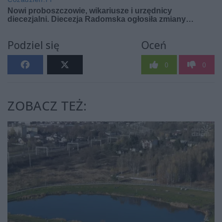
Podziel się
Oceń
0
0
ZOBACZ TEŻ: