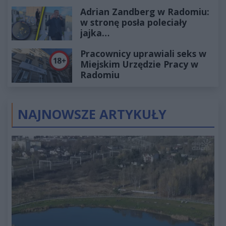
wyceniona na ponad milion
Adrian Zandberg w Radomiu:
złotych
w stronę posła poleciały
jajka…
Pracownicy uprawiali seks w
Miejskim Urzędzie Pracy w
Radomiu
NAJNOWSZE ARTYKUŁY