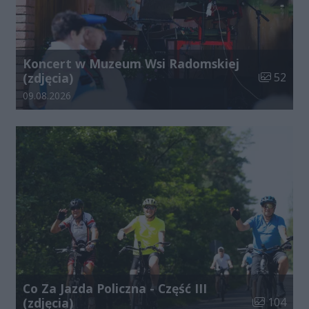
Koncert w Muzeum Wsi Radomskiej
Liczba zdj
(zdjęcia)
52
Data dodania galerii:
09.08.2026
Co Za Jazda Policzna - Część III
Liczba zdjęć
(zdjęcia)
104