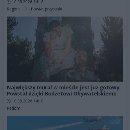
Data dodania artykułu:
10.08.2026 14:18
Kategorie artykułu:
Region
Powiat przysuski
Największy mural w mieście jest już gotowy.
Powstał dzięki Budżetowi Obywatelskiemu
Data dodania artykułu:
10.08.2026 14:18
Kategorie artykułu:
Radom