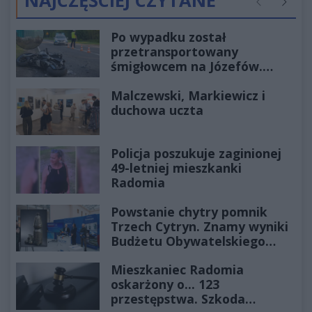
NAJCZĘŚCIEJ CZYTANE
Poprzednie
Następ
Po wypadku został
przetransportowany
śmigłowcem na Józefów.
Historia mrozi krew w żyłach
Malczewski, Markiewicz i
duchowa uczta
Policja poszukuje zaginionej
49-letniej mieszkanki
Radomia
Powstanie chytry pomnik
Trzech Cytryn. Znamy wyniki
Budżetu Obywatelskiego
2027
Mieszkaniec Radomia
oskarżony o... 123
przestępstwa. Szkoda