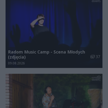
Radom Music Camp - Scena Młodych
Liczba zdj
(zdjęcia)
37
Data dodania galerii:
09.08.2026