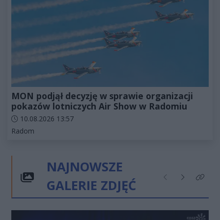
MON podjął decyzję w sprawie organizacji
pokazów lotniczych Air Show w Radomiu
Data dodania artykułu:
10.08.2026 13:57
Kategorie artykułu:
Radom
NAJNOWSZE
GALERIE ZDJĘĆ
Poprzednie
Następne
Kliknij