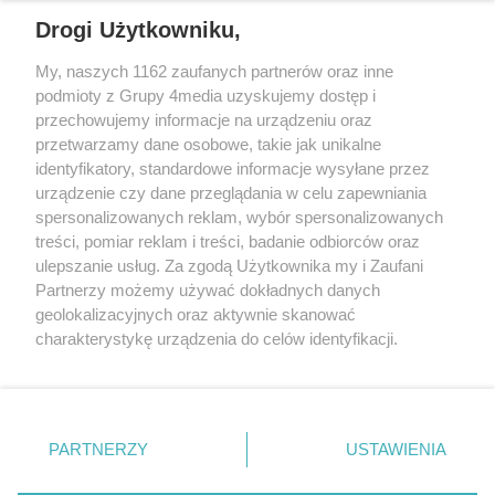
Drogi Użytkowniku,
My, naszych 1162 zaufanych partnerów oraz inne
podmioty z Grupy 4media uzyskujemy dostęp i
przechowujemy informacje na urządzeniu oraz
przetwarzamy dane osobowe, takie jak unikalne
identyfikatory, standardowe informacje wysyłane przez
urządzenie czy dane przeglądania w celu zapewniania
spersonalizowanych reklam, wybór spersonalizowanych
Redakcja
Reklama
Prywatność
Praca Łódź
treści, pomiar reklam i treści, badanie odbiorców oraz
the:protocol
ulepszanie usług. Za zgodą Użytkownika my i Zaufani
Partnerzy możemy używać dokładnych danych
geolokalizacyjnych oraz aktywnie skanować
charakterystykę urządzenia do celów identyfikacji.
Ponieważ cenimy Twoją prywatność, prosimy o zgodę na
Szukaj
korzystanie z tych technologii poprzez kliknięcie
„Akceptuję”. Zgoda jest dobrowolna i zawsze możesz ją
zmienić/wycofać klikając przycisk ustawień prywatności
Facebook.com
Youtube.com
PARTNERZY
USTAWIENIA
znajdujący się w lewym dolnym rogu strony
. Niektóre
rodzaje przetwarzania danych nie wymagają zgody