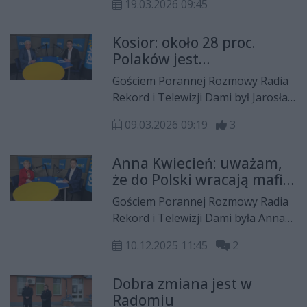
i rozliczać je dopiero po
19.03.2026 09:45
właściciel przychodni
zakończeniu roku. - To kuriozalny
specjalistycznych Endomed w
pomysł - powiedział nam doktor
Kosior: około 28 proc.
Radomiu.
Janusz Romanowski, gastrolog,
Polaków jest
właściciel przychodni
ubezpieczonych, a nie
Gościem Porannej Rozmowy Radia
specjalistycznych Endomed w
płaci składki
Rekord i Telewizji Dami był Jarosław
Radomiu.
Kosior, radny Rady Miejskiej w
09.03.2026 09:19
3
Radomiu.
Anna Kwiecień: uważam,
że do Polski wracają mafie
vatowskie
Gościem Porannej Rozmowy Radia
Rekord i Telewizji Dami była Anna
Kwiecień, posłanka Prawa i
10.12.2025 11:45
2
Sprawiedliwości.
Dobra zmiana jest w
Radomiu