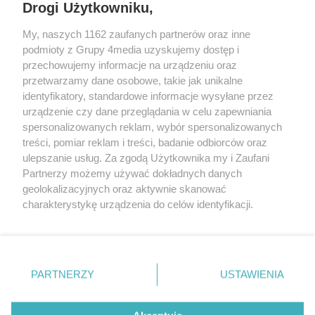
Drogi Użytkowniku,
My, naszych 1162 zaufanych partnerów oraz inne
podmioty z Grupy 4media uzyskujemy dostęp i
przechowujemy informacje na urządzeniu oraz
przetwarzamy dane osobowe, takie jak unikalne
identyfikatory, standardowe informacje wysyłane przez
urządzenie czy dane przeglądania w celu zapewniania
spersonalizowanych reklam, wybór spersonalizowanych
Redakcja
Reklama
Prywatność
Praca Łódź
treści, pomiar reklam i treści, badanie odbiorców oraz
the:protocol
ulepszanie usług. Za zgodą Użytkownika my i Zaufani
Partnerzy możemy używać dokładnych danych
geolokalizacyjnych oraz aktywnie skanować
charakterystykę urządzenia do celów identyfikacji.
Ponieważ cenimy Twoją prywatność, prosimy o zgodę na
Szukaj
korzystanie z tych technologii poprzez kliknięcie
„Akceptuję”. Zgoda jest dobrowolna i zawsze możesz ją
zmienić/wycofać klikając przycisk ustawień prywatności
Facebook.com
Youtube.com
PARTNERZY
USTAWIENIA
znajdujący się w lewym dolnym rogu strony
. Niektóre
rodzaje przetwarzania danych nie wymagają zgody
użytkownika, ale masz prawo sprzeciwić się takiemu