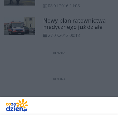
08.01.2016 11:08
Nowy plan ratownictwa
medycznego już działa
27.07.2012 00:18
REKLAMA
REKLAMA
REKLAMA