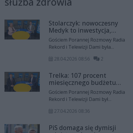
służba zdrowia
Stolarczyk: nowoczesny
Medyk to inwestycja,
jakiej w Radomiu nie było
Gościem Porannej Rozmowy Radia
Rekord i Telewizji Dami była
Agnieszka Stolarczyk,
28.04.2026 08:56
2
wiceprzewodnicząca Rady Miejskiej
w Radomiu, dyrektorka
Trelka: 107 procent
radomskiego Medyka.
miesięcznego budżetu
naszych szpitali stanowią
Gościem Porannej Rozmowy Radia
wynagrodzenia
Rekord i Telewizji Dami był
pracowników
Waldemar Trelka, starosta powiatu
27.04.2026 08:36
radomskiego.
PiS domaga się dymisji