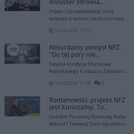
minister zdrowia.
"Większość sejmowa zabija
Prawo i Sprawiedliwość złoży
ludzi"
wniosek o wotum nieufności wobec
minister zdrowia, Jolanty
13.04.2026 13:13
Sobierańskiej-Grendy. - Większość
sejmowa zabija ludzi - wypalił
Absurdalny pomysł NFZ.
podczas poniedziałkowej
"Do tej pory nie
konferencji prasowej poseł PiS,
dostaliśmy pieniędzy za
Marek Suski.
Fatalna kondycja finansowa
trzeci kwartał ubiegłego
Narodowego Funduszu Zdrowia to
roku"
fakt. W budżecie brakuje pieniędzy,
19.03.2026 11:58
3
co skutkuje gorączkowym
poszukiwaniem sposobu na
Romanowski: projekt NFZ
załatanie dziury. Fundusz
jest kuriozalny. To
przedstawił propozycję zmian w
przerzucenie kosztów na
finansowaniu części świadczeń
Gościem Porannej Rozmowy Radia
świadczeniodawców i
diagnostycznych. W skrócie - chce
Rekord i Telewizji Dami był doktor
pacjentów
płacić 40 procent za nadwykonania
Janusz Romanowski, gastrolog,