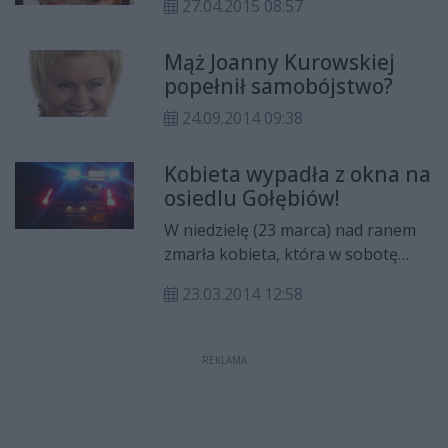
27.04.2015 08:57
Mąż Joanny Kurowskiej
popełnił samobójstwo?
24.09.2014 09:38
Kobieta wypadła z okna na
osiedlu Gołębiów!
W niedzielę (23 marca) nad ranem
zmarła kobieta, która w sobotę
wypadła z okna na IV piętrze bloku.
23.03.2014 12:58
Do tragedii doszło
REKLAMA