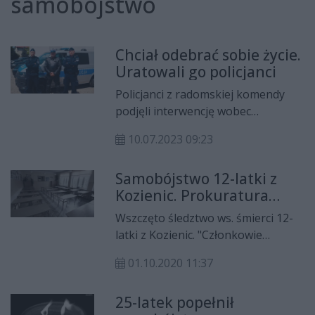
samobójstwo
Chciał odebrać sobie życie.
Uratowali go policjanci
Policjanci z radomskiej komendy
podjęli interwencję wobec
mężczyzny z myślami
10.07.2023 09:23
samobójczymi, który siedział w
oknie bloku. Mundurowym udało
Samobójstwo 12-latki z
się go odwieźć od powziętego
Kozienic. Prokuratura
zamiaru. Mężczyzna trafił do
wszczęła śledztwo
szpitala.
Wszczęto śledztwo ws. śmierci 12-
latki z Kozienic. "Członkowie
rodziny nie są w stanie uczestniczyć
01.10.2020 11:37
jeszcze w czynnościach
procesowych" - mówi Beata Galas,
25-latek popełnił
rzecznik Prokuratury Okręgowej w