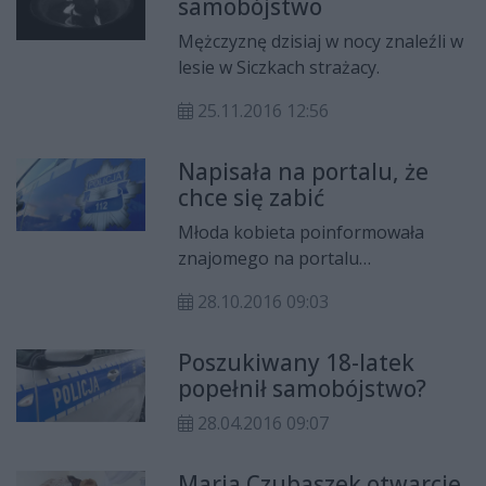
samobójstwo
Radomiu.
Mężczyznę dzisiaj w nocy znaleźli w
lesie w Siczkach strażacy.
25.11.2016 12:56
Napisała na portalu, że
chce się zabić
Młoda kobieta poinformowała
znajomego na portalu
społecznościowym, że chce
28.10.2016 09:03
popełnić samobójstwo; ten zgłosił
to policji. Dzięki szybkiej reakcji nie
Poszukiwany 18-latek
doszło do tragedii.
popełnił samobójstwo?
28.04.2016 09:07
Maria Czubaszek otwarcie