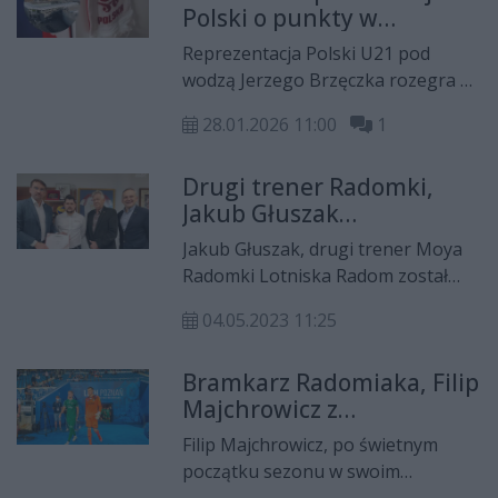
starcie.
Polski o punkty w
eliminacjach mistrzostw
Reprezentacja Polski U21 pod
Europy zagra w Radomiu
wodzą Jerzego Brzęczka rozegra w
przy Struga 63!
piątek, 27 marca przy Struga 63 w
28.01.2026 11:00
1
Radomiu mecz w ramach eliminacji
do mistrzostw Europy 2027!
Drugi trener Radomki,
Rywalem będzie Armenia.
Jakub Głuszak
selekcjonerem kadry
Jakub Głuszak, drugi trener Moya
Polski U21
Radomki Lotniska Radom został
selekcjonerem reprezentacji Polski
04.05.2023 11:25
kobiet do lat 21.
Bramkarz Radomiaka, Filip
Majchrowicz z
powołaniem do
Filip Majchrowicz, po świetnym
reprezentacji Polski U-21!
początku sezonu w swoim