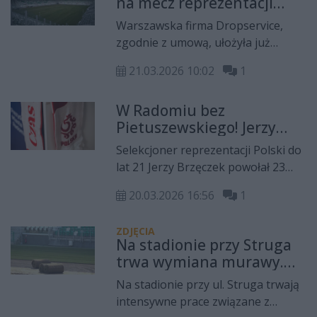
na mecz reprezentacji
rywale zamykają stawkę. W kadrze
Polski i kolejne ligowe
naszej drużyny znalazł się
Warszawska firma Dropservice,
starcia Radomiaka
Radomianin, Dawid Drachal.
zgodnie z umową, ułożyła już
murawę na stadionie przy Struga
21.03.2026 10:02
1
63. W piątek, 27 marca rozegrany
zostanie tam mecz Polska -
W Radomiu bez
Armenia w el. ME U21.
Pietuszewskiego! Jerzy
Brzęczek podał kadrę na
Selekcjoner reprezentacji Polski do
mecze z Armenią i
lat 21 Jerzy Brzęczek powołał 23
Czarnogórą
piłkarzy na mecze kwalifikacji do
20.03.2026 16:56
1
turnieju finałowego mistrzostw
Europy. W Radomiu nie zagra
ZDJĘCIA
młoda gwiazda FC Porto, Oskar
Na stadionie przy Struga
Pietuszewski, który otrzymał
trwa wymiana murawy.
powołanie do seniorskiej kadry.
Nowa nawierzchnia
Na stadionie przy ul. Struga trwają
będzie gotowa na mecz
intensywne prace związane z
Polska - Armenia