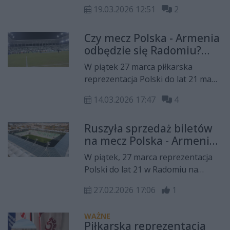
wymianą murawy. Czasu na
19.03.2026 12:51
2
realizację zadania jest bardzo
niewiele, bo od momentu podjęcia
Czy mecz Polska - Armenia
decyzji do zakończenia całej
odbędzie się Radomiu?
operacji to zaledwie tydzień.
Mamy stanowisko PZPN!
W piątek 27 marca piłkarska
reprezentacja Polski do lat 21 ma
zmierzyć się w Radomiu z Armenią
14.03.2026 17:47
4
w eliminacjach do Młodzieżowych
Mistrzostw Europy. Trwa jednak
Ruszyła sprzedaż biletów
batalia o to, aby spotkanie w ogóle
na mecz Polska - Armenia,
odbyło się na stadionie przy Struga
który odbędzie się w
63. Powodem jest fatalny stan
W piątek, 27 marca reprezentacja
Radomiu
murawy...
Polski do lat 21 w Radomiu na
stadionie przy Struga 63 rozegra
27.02.2026 17:06
1
mecz w ramach kwalifikacji do
mistrzostw Europy z Armenią.
WAŻNE
Ruszyła sprzedaż biletów na to
Piłkarska reprezentacja