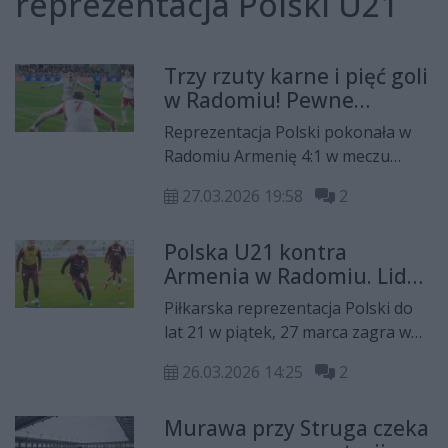
reprezentacja Polski U21
Trzy rzuty karne i pięć goli
w Radomiu! Pewne
zwycięstwo reprezentacji
Reprezentacja Polski pokonała w
Polski U-21 z Armenią
Radomiu Armenię 4:1 w meczu
eliminacji mistrzostw Europy U-21.
27.03.2026 19:58
2
Gole dla Biało-Czerwonych zdobyli
Marcel Reguła, dwa Antoni Kozubal
Polska U21 kontra
i Daniel Mikołajewski. Kibice
Armenia w Radomiu. Lider
zgromadzeni przy Struga byli
grupy podejmuje
świadkami aż trzech rzutów
Piłkarska reprezentacja Polski do
outsidera. Bez
karnych. Na trybunach zasiadło
lat 21 w piątek, 27 marca zagra w
Pietuszewskiego, ale z
ponad 13 tysięcy osób!
Radomiu z Armenią w ramach
Radomianinem
26.03.2026 14:25
2
eliminacji do mistrzostw Europy w
Drachalem
tej kategorii wiekowej. Biało-
Murawa przy Struga czeka
Czerwoni są liderami grupy E, a