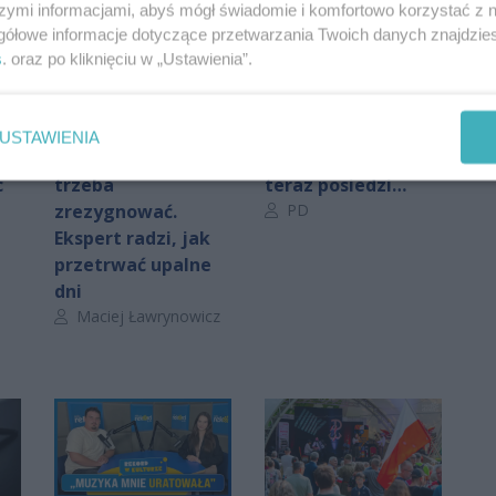
szymi informacjami, abyś mógł świadomie i komfortowo korzystać z
gółowe informacje dotyczące przetwarzania Twoich danych znajdzi
s
. oraz po kliknięciu w „Ustawienia”.
USTAWIENIA
Z piwa i kawy
Piła i jechała, to
c
trzeba
teraz posiedzi…
Autor artykułu:
zrezygnować.
PD
Ekspert radzi, jak
przetrwać upalne
dni
Autor artykułu:
Maciej Ławrynowicz