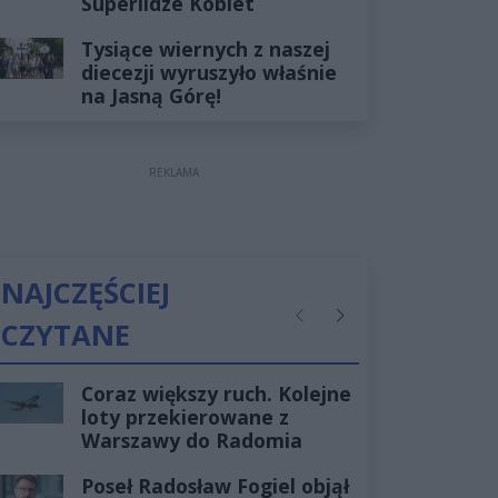
Superlidze Kobiet
Tysiące wiernych z naszej
diecezji wyruszyło właśnie
na Jasną Górę!
REKLAMA
NAJCZĘŚCIEJ
CZYTANE
Poprzednie
Następne
Coraz większy ruch. Kolejne
loty przekierowane z
Warszawy do Radomia
Poseł Radosław Fogiel objął