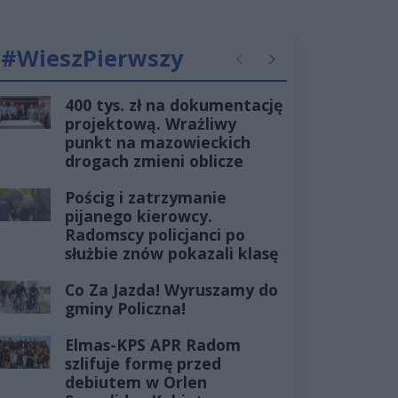
#WieszPierwszy
Poprzednie
Następne
400 tys. zł na dokumentację
projektową. Wrażliwy
punkt na mazowieckich
drogach zmieni oblicze
Pościg i zatrzymanie
pijanego kierowcy.
Radomscy policjanci po
służbie znów pokazali klasę
Co Za Jazda! Wyruszamy do
gminy Policzna!
Elmas-KPS APR Radom
szlifuje formę przed
debiutem w Orlen