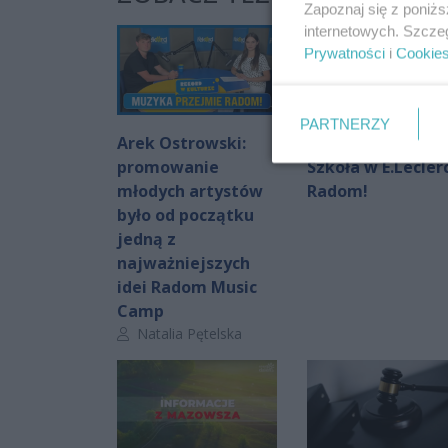
Zapoznaj się z poniż
internetowych. Szcze
Prywatności
i
Cookie
PARTNERZY
Arek Ostrowski:
Wielka Akcja
promowanie
Szkoła w E.Lecler
młodych artystów
Radom!
było od początku
jedną z
najważniejszych
idei Radom Music
Camp
Autor artykułu:
Natalia Pętelska