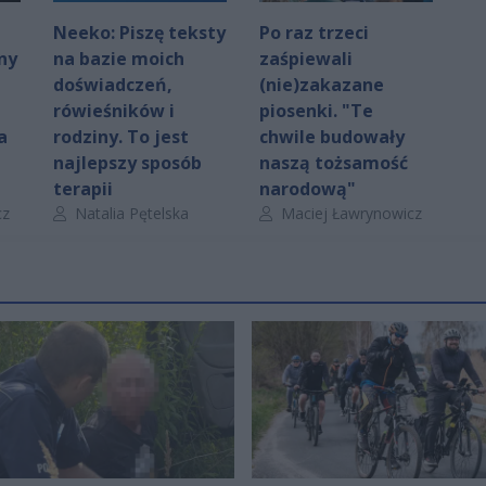
Neeko: Piszę teksty
Po raz trzeci
ny
na bazie moich
zaśpiewali
doświadczeń,
(nie)zakazane
rówieśników i
piosenki. "Te
a
rodziny. To jest
chwile budowały
najlepszy sposób
naszą tożsamość
terapii
narodową"
Autor artykułu:
Autor artykułu:
cz
Natalia Pętelska
Maciej Ławrynowicz