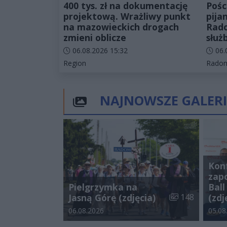
400 tys. zł na dokumentację
Pośc
projektową. Wrażliwy punkt
pija
na mazowieckich drogach
Rado
zmieni oblicze
służ
Data dodania artykułu:
Data d
06.08.2026 15:32
06.
Kategorie artykułu:
Katego
Region
Rado
NAJNOWSZE GALERI
Kon
zap
Pielgrzymka na
Bal
Liczba zdjęć w g
Jasną Górę (zdjęcia)
148
(zdj
Data dodania galerii:
Data d
06.08.2026
05.08