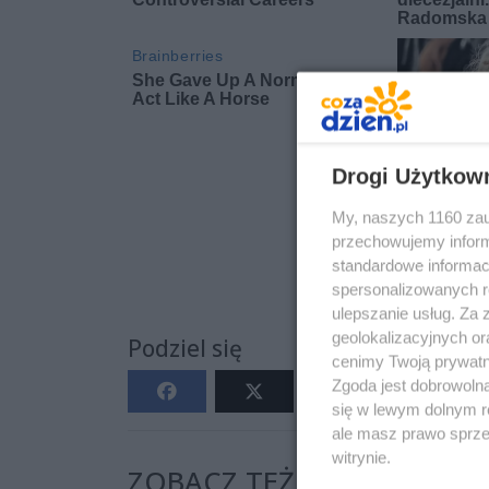
Drogi Użytkow
My, naszych 1160 zau
przechowujemy informa
standardowe informac
spersonalizowanych re
ulepszanie usług. Za
geolokalizacyjnych or
Podziel się
cenimy Twoją prywatno
Zgoda jest dobrowoln
się w lewym dolnym r
ale masz prawo sprzec
witrynie.
ZOBACZ TEŻ: