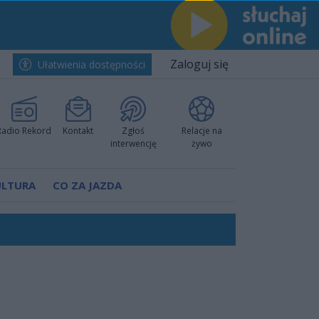
Zaloguj się
Ułatwienia dostępności
Radio Rekord
Kontakt
Zgłoś
Relacje na
interwencję
żywo
ULTURA
CO ZA JAZDA
ów pokazali klasę
rzowi
worzyć nową sportową tradycję"
ruchu