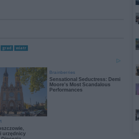
grad
wiatr