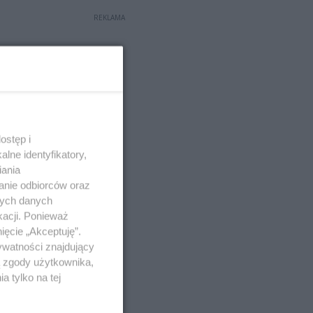
REKLAMA
ostęp i
lne identyfikatory,
iania
anie odbiorców oraz
nych danych
kacji. Ponieważ
ięcie „Akceptuję”.
ywatności znajdujący
ą zgody użytkownika,
 tylko na tej