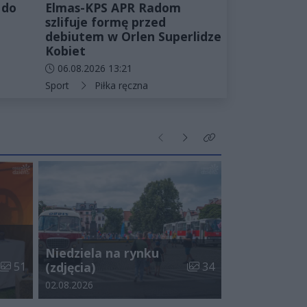
 do
Elmas-KPS APR Radom
szlifuje formę przed
debiutem w Orlen Superlidze
Kobiet
Data dodania artykułu:
06.08.2026 13:21
Kategorie artykułu:
Sport
Piłka ręczna
Poprzednie
Następne
Kliknij aby zobaczyć wi
Niedziela na rynku
Liczba zdjęć w galerii:
Liczba zdjęć w galerii:
51
(zdjęcia)
34
Data dodania galerii:
02.08.2026