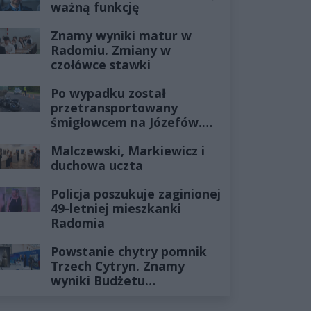
ważną funkcję
Znamy wyniki matur w
Radomiu. Zmiany w
czołówce stawki
Po wypadku został
przetransportowany
śmigłowcem na Józefów.
Historia mrozi krew w
Malczewski, Markiewicz i
żyłach
duchowa uczta
Policja poszukuje zaginionej
49-letniej mieszkanki
Radomia
Powstanie chytry pomnik
Trzech Cytryn. Znamy
wyniki Budżetu
Obywatelskiego 2027