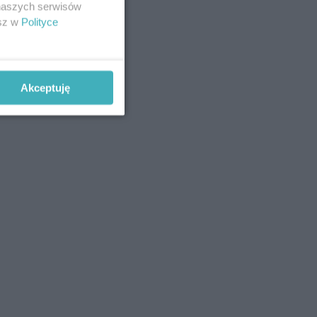
 naszych serwisów
esz w
Polityce
Akceptuję