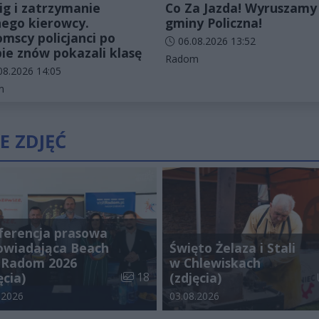
ig i zatrzymanie
Co Za Jazda! Wyruszamy
nego kierowcy.
gminy Policzna!
mscy policjanci po
Data dodania artykułu:
06.08.2026 13:52
bie znów pokazali klasę
Kategorie artykułu:
Radom
odania artykułu:
08.2026 14:05
rie artykułu:
m
E ZDJĘĆ
ferencja prasowa
owiadająca Beach
Święto Żelaza i Stali
l Radom 2026
w Chlewiskach
alerii:
Liczba zdjęć w galerii:
ęcia)
18
(zdjęcia)
odania galerii:
Data dodania galerii:
.2026
03.08.2026