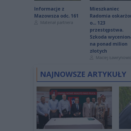
Informacje z
Mieszkaniec
Mazowsza odc. 161
Radomia oskarżo
Autor artykułu:
Materiał partnera
o... 123
przestępstwa.
Szkoda wycenion
na ponad milion
złotych
Autor artykułu:
Maciej Ławrynowi
NAJNOWSZE ARTYKUŁY