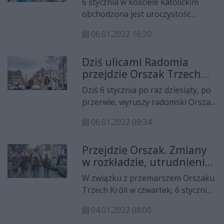
6 stycznia w kościele katolickim
obchodzona jest uroczystość
Objawienia Pańskiego, nazywana
06.01.2022 16:20
potocznie świętem Trzech Króli. W
tym dniu w ponad 660 miastach, w
Dziś ulicami Radomia
tym również w Radomiu odbyły się
przejdzie Orszak Trzech
tradycyjne Orszaki Trzech Króli. W
Króli
naszym mieście to już 10. edycja
Dziś 6 stycznia po raz dziesiąty, po
wydarzenia.
przerwie, wyruszy radomski Orszak
Trzech Króli.
06.01.2022 09:34
Przejdzie Orszak. Zmiany
w rozkładzie, utrudnienia
w ruchu
W związku z przemarszem Orszaku
Trzech Króli w czwartek, 6 stycznia
około południa zostaną
04.01.2022 08:00
wprowadzone objazdy dla kilku