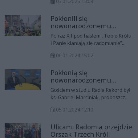
03.01.2025 13:09
jeden z organizatorów Orszaku
Trzech Króli w Radomiu. Rozmawiał
Pokłonili się
Michał Kaczor.
nowonarodzonemu
Dzieciątku
Po raz XII pod hasłem „Tobie Królu
i Panie kłaniają się radomianie”
ulicami Radomia przeszedł Orszak
06.01.2024 15:02
Trzech Króli. Wzięły w nim udział
setki radomian, którzy powędrowali
Pokłonią się
z Rynku na pl. Corazziego, aby
nowonarodzonemu
pokłonić się nowonarodzonemu
Dzieciątku
Dzieciątku.
Gościem w studiu Radia Rekord był
ks. Gabriel Marciniak, proboszcz
parafii Matki Bożej Bolesnej w
05.01.2024 12:10
Radomiu i organizator Orszaku
Trzech Króli. Rozmawiała Wiktoria
Ulicami Radomia przejdzie
Stefańska.
Orszak Trzech Króli