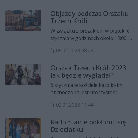
tegoroczny program wydarzenia?
Objazdy podczas Orszaku
Między innymi o tym opowiadał w
Trzech Króli
studiu Radia Rekord ks. Gabriel
Marciniak, proboszcz parafii Matki
W związku z orszakiem w piątek, 6
Bożej Bolesnej w Radomiu i
stycznia w godzinach około 12:00-
organizator Orszaku Trzech Króli.
12:55 zostaną wprowadzone
Rozmawiała Wiktoria Stefańska.
05.01.2023 08:24
objazdy w centrum Radomia dla linii
1, 7, 8, 9, 15, 17 i 25. Wystąpią także
Orszak Trzech Króli 2023.
utrudnienia w ruchu.
Jak będzie wyglądał?
6 stycznia w kościele katolickim
obchodzona jest uroczystość
Objawienia Pańskiego, nazywana
02.01.2023 11:44
potocznie świętem Trzech Króli. W
tym dniu w ponad 660 miastach, w
Radomianie pokłonili się
tym również w Radomiu odbędzie
Dzieciątku
się tradycyjny Orszak Trzech Króli.