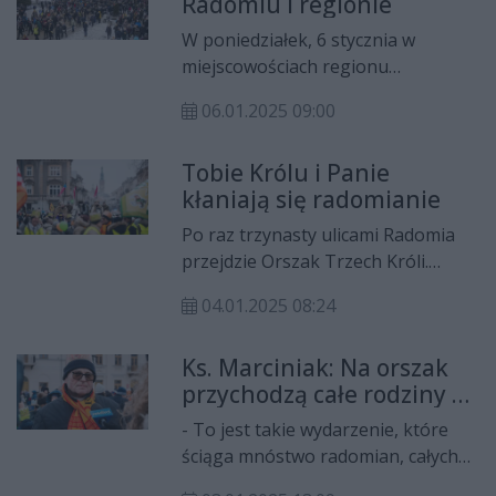
Radomiu i regionie
W poniedziałek, 6 stycznia w
miejscowościach regionu
radomskiego przejdą Orszaki
06.01.2025 09:00
Trzech Króli. Gdzie będzie można w
nich uczestniczyć?
Tobie Królu i Panie
kłaniają się radomianie
Po raz trzynasty ulicami Radomia
przejdzie Orszak Trzech Króli.
Tradycyjnie będzie mu
04.01.2025 08:24
towarzyszyło hasło "Tobie Królu i
Panie kłaniają się radomianie".
Ks. Marciniak: Na orszak
przychodzą całe rodziny z
dziećmi
- To jest takie wydarzenie, które
ściąga mnóstwo radomian, całych
rodzin - mówi ks. Gabriel Marciniak,