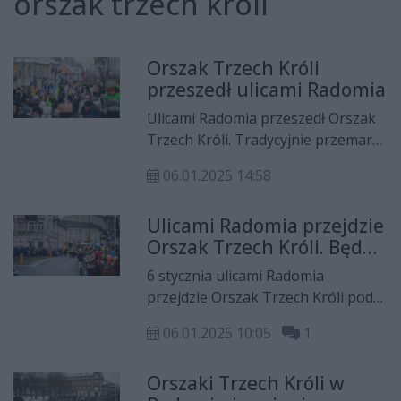
orszak trzech króli
Orszak Trzech Króli
przeszedł ulicami Radomia
Ulicami Radomia przeszedł Orszak
Trzech Króli. Tradycyjnie przemarsz
odbył się pod hasłem "Tobie Królu i
06.01.2025 14:58
Panie kłaniają się radomianie".
Ulicami Radomia przejdzie
Orszak Trzech Króli. Będą
utrudnienia
6 stycznia ulicami Radomia
przejdzie Orszak Trzech Króli pod
hasłem "Tobie Królu i Panie
06.01.2025 10:05
1
kłaniają się radomianie". W związku
z tym planowane są utrudnienia w
Orszaki Trzech Króli w
ruchu.