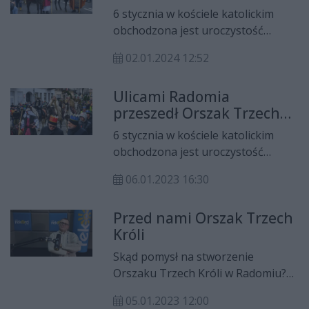
6 stycznia w kościele katolickim
obchodzona jest uroczystość
Objawienia Pańskiego, nazywana
02.01.2024 12:52
potocznie świętem Trzech Króli. W
związku z tym, tego dnia tradycyjnie
Ulicami Radomia
już ulicami Radomia przejdzie
przeszedł Orszak Trzech
Orszak Trzech Króli
Króli
6 stycznia w kościele katolickim
obchodzona jest uroczystość
Objawienia Pańskiego, nazywana
06.01.2023 16:30
potocznie świętem Trzech Króli. W
tym dniu w ponad 660 miastach, w
Przed nami Orszak Trzech
tym również w Radomiu odbyły się
Króli
tradycyjne Orszaki Trzech Króli. W
naszym mieście to już 11. edycja
Skąd pomysł na stworzenie
wydarzenia.
Orszaku Trzech Króli w Radomiu?
Co symbolizuje korona rozdawana
05.01.2023 12:00
podczas orszaku? Jak wygląda