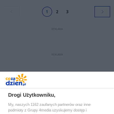
autobusów linii miejskich. Wystąpią
poza tym utrudnienia w ruchu.
1
2
3
REKLAMA
REKLAMA
REKLAMA
Drogi Użytkowniku,
My, naszych 1162 zaufanych partnerów oraz inne
podmioty z Grupy 4media uzyskujemy dostęp i