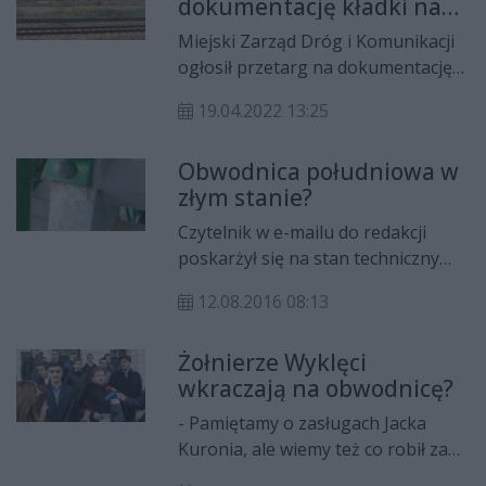
dokumentację kładki nad
obwodnicą południową
Miejski Zarząd Dróg i Komunikacji
ogłosił przetarg na dokumentację
projektową kładki dla pieszych nad
19.04.2022 13:25
obwodnicą południową. Ma ona
połączyć ulice Sycyńską z Krynicką.
Obwodnica południowa w
złym stanie?
Czytelnik w e-mailu do redakcji
poskarżył się na stan techniczny
obwodnicy południowej Radomia i
12.08.2016 08:13
nieporządek przy niej. Wykonawca
jest w trakcie naprawiania usterek.
Żołnierze Wyklęci
wkraczają na obwodnicę?
- Pamiętamy o zasługach Jacka
Kuronia, ale wiemy też co robił za
komuny. Dlatego południowa