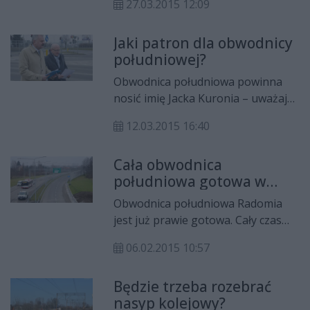
27.03.2015 12:09
obwodnica Radomia powinna nosić
imię Żołnierzy Wyklętych – uważają
Jaki patron dla obwodnicy
posłanka Marzena Wróbel i
południowej?
przedstawiciele radomskiej
Młodzieży Wszechpolskiej.
Obwodnica południowa powinna
nosić imię Jacka Kuronia – uważają
Maria Bienkiewicz, Andrzej Łuczycki
12.03.2015 16:40
i Ireneusz Domański. Wniosek w tej
sprawie już trafił do Biura Rady
Cała obwodnica
Miejskiej.
południowa gotowa w
lutym?
Obwodnica południowa Radomia
jest już prawie gotowa. Cały czas
jednak trwają prace związane z
06.02.2015 10:57
przepustem pod linią kolejową
numer 8. Mimo to całą nową trasą
Będzie trzeba rozebrać
powinniśmy przejechać jeszcze w
nasyp kolejowy?
lutym.