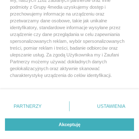
podmioty z Grupy 4media uzyskujemy dostęp i
przechowujemy informacje na urządzeniu oraz
przetwarzamy dane osobowe, takie jak unikalne
identyfikatory, standardowe informacje wysyłane przez
urządzenie czy dane przeglądania w celu zapewniania
spersonalizowanych reklam, wybór spersonalizowanych
Redakcja
Reklama
Prywatność
Praca Łódź
treści, pomiar reklam i treści, badanie odbiorców oraz
the:protocol
ulepszanie usług. Za zgodą Użytkownika my i Zaufani
Partnerzy możemy używać dokładnych danych
geolokalizacyjnych oraz aktywnie skanować
charakterystykę urządzenia do celów identyfikacji.
Ponieważ cenimy Twoją prywatność, prosimy o zgodę na
Szukaj
korzystanie z tych technologii poprzez kliknięcie
„Akceptuję”. Zgoda jest dobrowolna i zawsze możesz ją
zmienić/wycofać klikając przycisk ustawień prywatności
Facebook.com
Youtube.com
PARTNERZY
USTAWIENIA
znajdujący się w lewym dolnym rogu strony
. Niektóre
rodzaje przetwarzania danych nie wymagają zgody
użytkownika, ale masz prawo sprzeciwić się takiemu
Akceptuję
przetwarzaniu. Preferencje będą miały zastosowania tylko
na tej witrynie.
CMS portalu
przygotowany przez