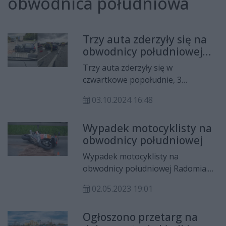
obwodnica południowa
Trzy auta zderzyły się na
obwodnicy południowej
Radomia
Trzy auta zderzyły się w
czwartkowe popołudnie, 3
października na obwodnicy
03.10.2024 16:48
południowej Radomia. Do szpitala
trafiły dwie osoby.
Wypadek motocyklisty na
obwodnicy południowej
Wypadek motocyklisty na
obwodnicy południowej Radomia.
Mężczyzna trafił do szpitala.
02.05.2023 19:01
Ogłoszono przetarg na