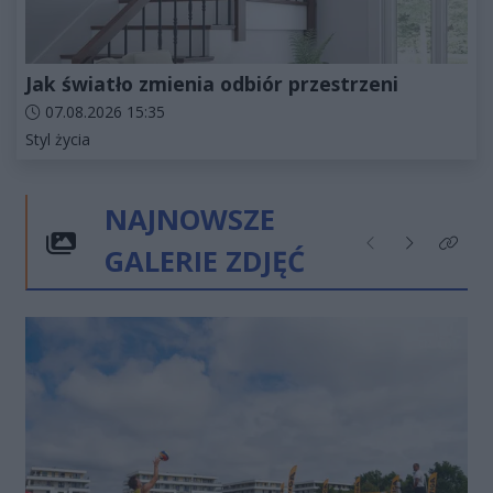
Jak światło zmienia odbiór przestrzeni
Data dodania artykułu:
07.08.2026 15:35
Kategorie artykułu:
Styl życia
NAJNOWSZE
GALERIE ZDJĘĆ
Poprzednie
Następne
Kliknij