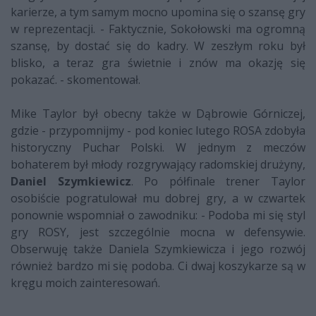
karierze, a tym samym mocno upomina się o szansę gry
w reprezentacji. - Faktycznie, Sokołowski ma ogromną
szansę, by dostać się do kadry. W zeszłym roku był
blisko, a teraz gra świetnie i znów ma okazję się
pokazać. - skomentował.
Mike Taylor był obecny także w Dąbrowie Górniczej,
gdzie - przypomnijmy - pod koniec lutego ROSA zdobyła
historyczny Puchar Polski. W jednym z meczów
bohaterem był młody rozgrywający radomskiej drużyny,
Daniel Szymkiewicz
. Po półfinale trener Taylor
osobiście pogratulował mu dobrej gry, a w czwartek
ponownie wspomniał o zawodniku: - Podoba mi się styl
gry ROSY, jest szczególnie mocna w defensywie.
Obserwuję także Daniela Szymkiewicza i jego rozwój
również bardzo mi się podoba. Ci dwaj koszykarze są w
kręgu moich zainteresowań.