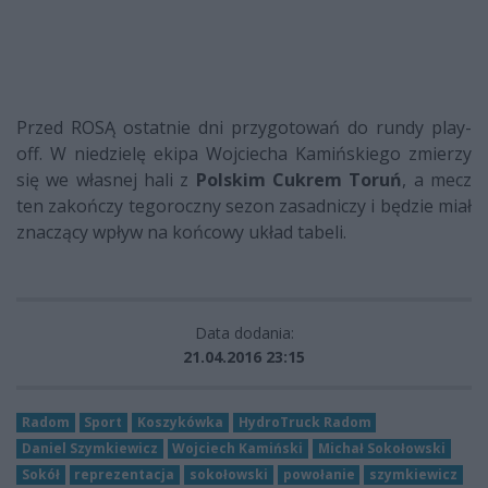
Przed ROSĄ ostatnie dni przygotowań do rundy play-
off. W niedzielę ekipa Wojciecha Kamińskiego zmierzy
się we własnej hali z
Polskim Cukrem Toruń
, a mecz
ten zakończy tegoroczny sezon zasadniczy i będzie miał
znaczący wpływ na końcowy układ tabeli.
Data dodania:
21.04.2016 23:15
Radom
Sport
Koszykówka
HydroTruck Radom
Daniel Szymkiewicz
Wojciech Kamiński
Michał Sokołowski
Sokół
reprezentacja
sokołowski
powołanie
szymkiewicz