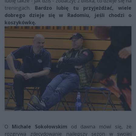
lubię także - jak dziś - zobaczyć z bliska, co dzieje się na
treningach.
Bardzo lubię tu przyjeżdżać, wiele
dobrego dzieje się w Radomiu, jeśli chodzi o
koszykówkę.
O
Michale Sokołowskim
od dawna mówi się, że
rozgrywa zdecydowanie najlepszy sezon w swojej