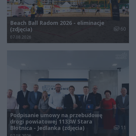
Beach Ball Radom 2026 - eliminacje
Liczba zdj
(zdjęcia)
60
Data dodania galerii:
07.08.2026
Podpisanie umowy na przebudowę
drogi powiatowej 1133W Stara
Liczba zdj
Błotnica - Jedlanka (zdjęcia)
11
Data dodania galerii:
07.08.2026