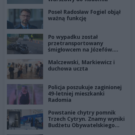
Poseł Radosław Fogiel objął
ważną funkcję
Po wypadku został
przetransportowany
śmigłowcem na Józefów.
Historia mrozi krew w żyłach
Malczewski, Markiewicz i
duchowa uczta
Policja poszukuje zaginionej
49-letniej mieszkanki
Radomia
Powstanie chytry pomnik
Trzech Cytryn. Znamy wyniki
Budżetu Obywatelskiego
2027