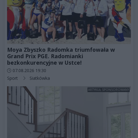
Moya Zbyszko Radomka triumfowała w
Grand Prix PGE. Radomianki
bezkonkurencyjne w Ustce!
Data dodania artykułu:
07.08.2026 19:30
Kategorie artykułu:
Sport
Siatkówka
ARTYKUŁ SPONSOROWANY