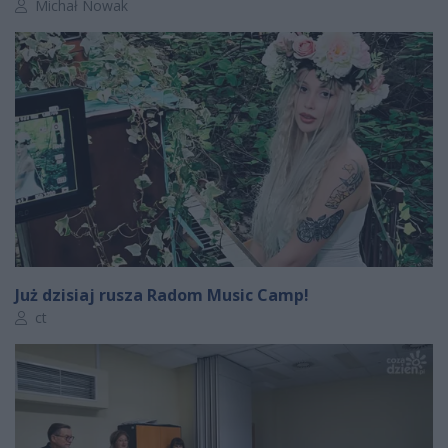
Autor artykułu:
Michał Nowak
Już dzisiaj rusza Radom Music Camp!
Autor artykułu:
ct