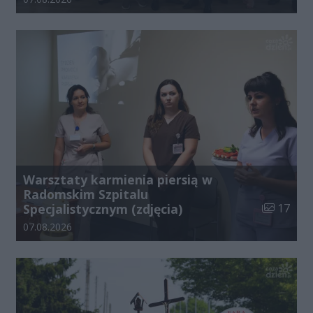
Warsztaty karmienia piersią w
Radomskim Szpitalu
Liczba zdj
Specjalistycznym (zdjęcia)
17
Data dodania galerii:
07.08.2026