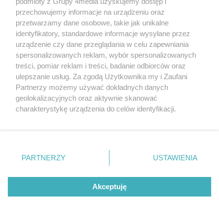
podmioty z Grupy 4media uzyskujemy dostęp i
przechowujemy informacje na urządzeniu oraz
przetwarzamy dane osobowe, takie jak unikalne
identyfikatory, standardowe informacje wysyłane przez
urządzenie czy dane przeglądania w celu zapewniania
spersonalizowanych reklam, wybór spersonalizowanych
treści, pomiar reklam i treści, badanie odbiorców oraz
ulepszanie usług. Za zgodą Użytkownika my i Zaufani
Partnerzy możemy używać dokładnych danych
geolokalizacyjnych oraz aktywnie skanować
charakterystykę urządzenia do celów identyfikacji.
Ponieważ cenimy Twoją prywatność, prosimy o zgodę na
korzystanie z tych technologii poprzez kliknięcie
„Akceptuję”. Zgoda jest dobrowolna i zawsze możesz ją
zmienić/wycofać klikając przycisk ustawień prywatności
PARTNERZY
USTAWIENIA
znajdujący się w lewym dolnym rogu strony
. Niektóre
rodzaje przetwarzania danych nie wymagają zgody
użytkownika, ale masz prawo sprzeciwić się takiemu
Akceptuję
przetwarzaniu. Preferencje będą miały zastosowania tylko
na tej witrynie.