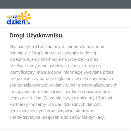
REKLAMA
Drogi Użytkowniku,
My, naszych 1162 zaufanych partnerów oraz inne
podmioty z Grupy 4media uzyskujemy dostęp i
przechowujemy informacje na urządzeniu oraz
przetwarzamy dane osobowe, takie jak unikalne
identyfikatory, standardowe informacje wysyłane przez
urządzenie czy dane przeglądania w celu zapewniania
spersonalizowanych reklam, wybór spersonalizowanych
Redakcja
Reklama
Prywatność
Praca Łódź
treści, pomiar reklam i treści, badanie odbiorców oraz
the:protocol
ulepszanie usług. Za zgodą Użytkownika my i Zaufani
Partnerzy możemy używać dokładnych danych
geolokalizacyjnych oraz aktywnie skanować
charakterystykę urządzenia do celów identyfikacji.
Ponieważ cenimy Twoją prywatność, prosimy o zgodę na
Szukaj
korzystanie z tych technologii poprzez kliknięcie