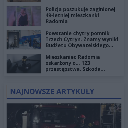
Policja poszukuje zaginionej
49-letniej mieszkanki
Radomia
Powstanie chytry pomnik
Trzech Cytryn. Znamy wyniki
Budżetu Obywatelskiego
2027
Mieszkaniec Radomia
oskarżony o... 123
przestępstwa. Szkoda
wyceniona na ponad milion
złotych
NAJNOWSZE ARTYKUŁY