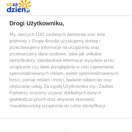
REKLAMA
Drogi Użytkowniku,
My, naszych 1162 zaufanych partnerów oraz inne
podmioty z Grupy 4media uzyskujemy dostęp i
przechowujemy informacje na urządzeniu oraz
przetwarzamy dane osobowe, takie jak unikalne
identyfikatory, standardowe informacje wysyłane przez
urządzenie czy dane przeglądania w celu zapewniania
spersonalizowanych reklam, wybór spersonalizowanych
Redakcja
Reklama
Prywatność
Praca Łódź
treści, pomiar reklam i treści, badanie odbiorców oraz
the:protocol
ulepszanie usług. Za zgodą Użytkownika my i Zaufani
Partnerzy możemy używać dokładnych danych
geolokalizacyjnych oraz aktywnie skanować
charakterystykę urządzenia do celów identyfikacji.
Ponieważ cenimy Twoją prywatność, prosimy o zgodę na
Szukaj
korzystanie z tych technologii poprzez kliknięcie
„Akceptuję”. Zgoda jest dobrowolna i zawsze możesz ją
zmienić/wycofać klikając przycisk ustawień prywatności