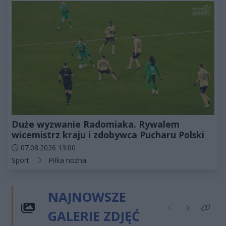
Duże wyzwanie Radomiaka. Rywalem
wicemistrz kraju i zdobywca Pucharu Polski
Data dodania artykułu:
07.08.2026 13:00
Kategorie artykułu:
Sport
Piłka nożna
NAJNOWSZE
GALERIE ZDJĘĆ
Poprzednie
Następne
Kliknij