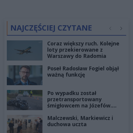
NAJCZĘŚCIEJ CZYTANE
Poprzednie
Następ
Coraz większy ruch. Kolejne
loty przekierowane z
Warszawy do Radomia
Poseł Radosław Fogiel objął
ważną funkcję
Po wypadku został
przetransportowany
śmigłowcem na Józefów.
Historia mrozi krew w żyłach
Malczewski, Markiewicz i
duchowa uczta