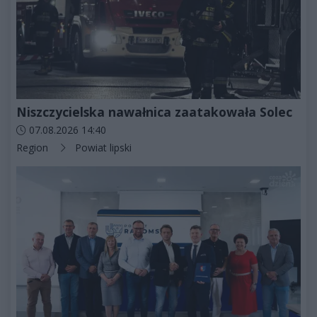
Niszczycielska nawałnica zaatakowała Solec
Data dodania artykułu:
07.08.2026 14:40
Kategorie artykułu:
Region
Powiat lipski