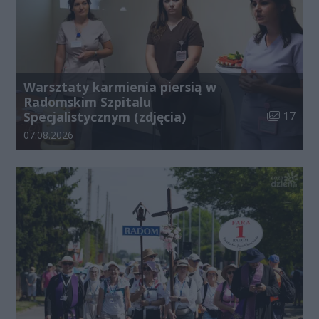
Warsztaty karmienia piersią w
Radomskim Szpitalu
Liczba zdj
Specjalistycznym (zdjęcia)
17
Data dodania galerii:
07.08.2026