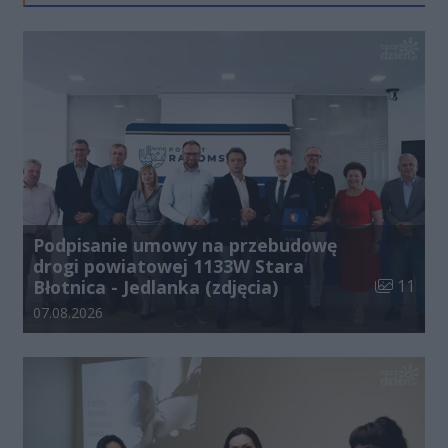
Podpisanie umowy na przebudowę
drogi powiatowej 1133W Stara
Liczba zdj
Błotnica - Jedlanka (zdjęcia)
11
Data dodania galerii:
07.08.2026