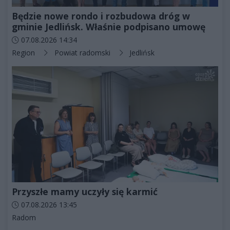
Będzie nowe rondo i rozbudowa dróg w
gminie Jedlińsk. Właśnie podpisano umowę
Data dodania artykułu:
07.08.2026 14:34
Kategorie artykułu:
Region
Powiat radomski
Jedlińsk
Przyszłe mamy uczyły się karmić
Data dodania artykułu:
07.08.2026 13:45
Kategorie artykułu:
Radom