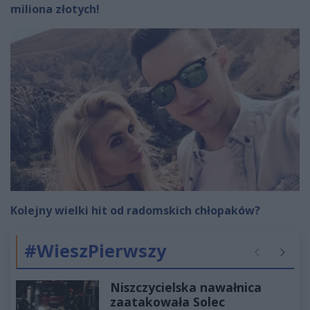
miliona złotych!
Kolejny wielki hit od radomskich chłopaków?
#WieszPierwszy
Poprzednie
Następ
Niszczycielska nawałnica
zaatakowała Solec