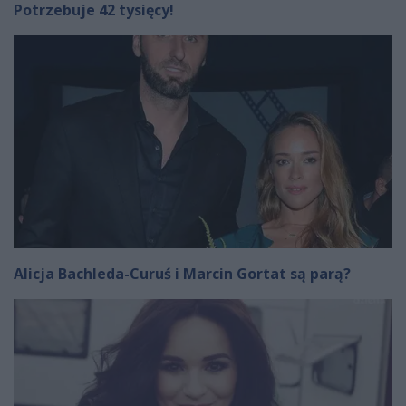
Potrzebuje 42 tysięcy!
Alicja Bachleda-Curuś i Marcin Gortat są parą?