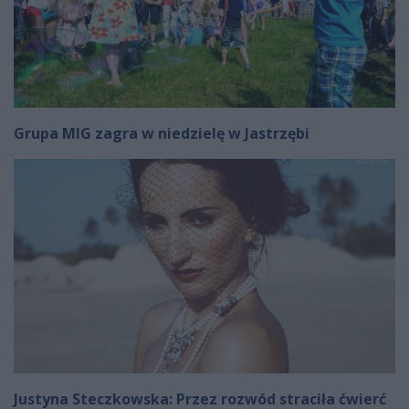
Grupa MIG zagra w niedzielę w Jastrzębi
Justyna Steczkowska: Przez rozwód straciła ćwierć