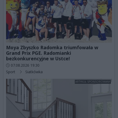
Moya Zbyszko Radomka triumfowała w
Grand Prix PGE. Radomianki
bezkonkurencyjne w Ustce!
Data dodania artykułu:
07.08.2026 19:30
Kategorie artykułu:
Sport
Siatkówka
ARTYKUŁ SPONSOROWANY