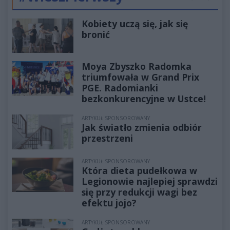
Poprzednie
Następ
Kobiety uczą się, jak się
bronić
Moya Zbyszko Radomka
triumfowała w Grand Prix
PGE. Radomianki
bezkonkurencyjne w Ustce!
ARTYKUŁ SPONSOROWANY
Jak światło zmienia odbiór
przestrzeni
ARTYKUŁ SPONSOROWANY
Która dieta pudełkowa w
Legionowie najlepiej sprawdzi
się przy redukcji wagi bez
efektu jojo?
ARTYKUŁ SPONSOROWANY