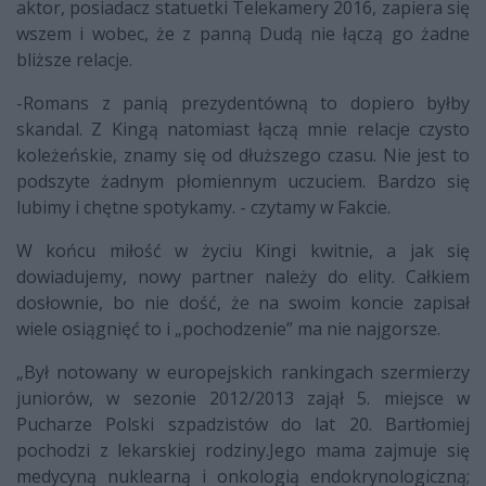
aktor, posiadacz statuetki Telekamery 2016, zapiera się
wszem i wobec, że z panną Dudą nie łączą go żadne
bliższe relacje.
-Romans z panią prezydentówną to dopiero byłby
skandal
. Z Kingą natomiast łączą mnie relacje czysto
koleżeńskie, znamy się od dłuższego czasu. Nie jest to
podszyte żadnym płomiennym uczuciem. Bardzo się
lubimy i chętne spotykamy. - czytamy w Fakcie.
W końcu miłość w życiu Kingi kwitnie, a jak się
dowiadujemy, nowy partner należy do elity. Całkiem
dosłownie, bo nie dość, że na swoim koncie zapisał
wiele osiągnięć to i „pochodzenie” ma nie najgorsze.
„
Był notowany w
europejskich rankingach szermierzy
juniorów, w sezonie 2012/2013 zajął 5. miejsce w
Pucharze Polski szpadzistów do lat 20. Bartłomiej
pochodzi z lekarskiej rodziny.Jego mama zajmuje się
medycyną nuklearną i onkologią endokrynologiczną;