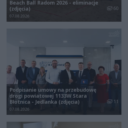
Beach Ball Radom 2026 - eliminacje
Liczba zdj
(zdjęcia)
60
Data dodania galerii:
07.08.2026
Podpisanie umowy na przebudowę
drogi powiatowej 1133W Stara
Liczba zdj
Błotnica - Jedlanka (zdjęcia)
11
Data dodania galerii:
07.08.2026