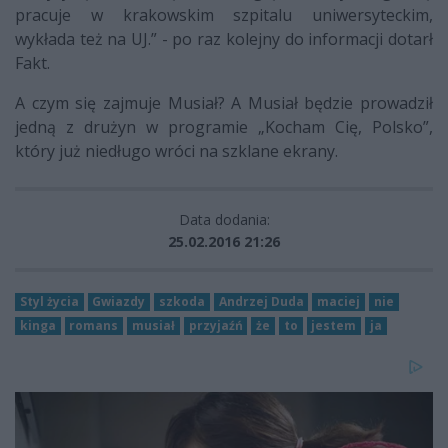
pracuje w krakowskim szpitalu uniwersyteckim,
wykłada też na UJ.” - po raz kolejny do informacji dotarł
Fakt.
A czym się zajmuje Musiał? A Musiał będzie prowadził
jedną z drużyn w programie „Kocham Cię, Polsko”,
który już niedługo wróci na szklane ekrany.
Data dodania:
25.02.2016 21:26
Styl życia
Gwiazdy
szkoda
Andrzej Duda
maciej
nie
kinga
romans
musiał
przyjaźń
że
to
jestem
ja