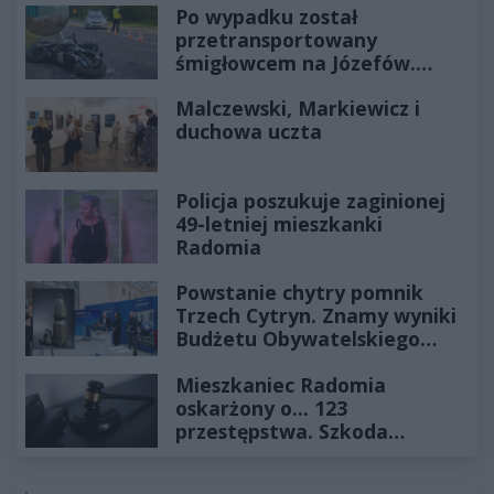
Po wypadku został
przetransportowany
śmigłowcem na Józefów.
Historia mrozi krew w żyłach
Malczewski, Markiewicz i
duchowa uczta
Policja poszukuje zaginionej
49-letniej mieszkanki
Radomia
Powstanie chytry pomnik
Trzech Cytryn. Znamy wyniki
Budżetu Obywatelskiego
2027
Mieszkaniec Radomia
oskarżony o... 123
przestępstwa. Szkoda
wyceniona na ponad milion
złotych