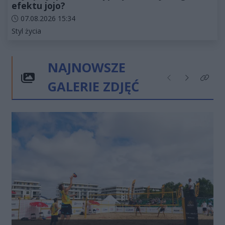
efektu jojo?
Data dodania artykułu:
07.08.2026 15:34
Kategorie artykułu:
Styl życia
NAJNOWSZE
GALERIE ZDJĘĆ
Poprzednie
Następne
Kliknij