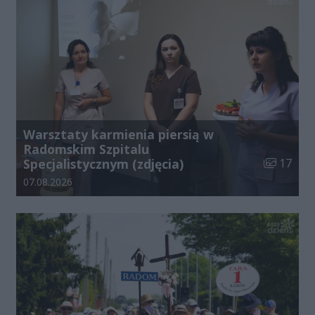
Warsztaty karmienia piersią w
Radomskim Szpitalu
Liczba zdj
Specjalistycznym (zdjęcia)
17
Data dodania galerii:
07.08.2026