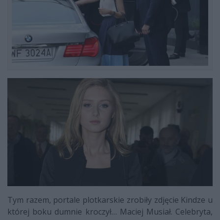
Tym razem, portale plotkarskie zrobiły zdjęcie Kindze u
której boku dumnie kroczył… Maciej Musiał. Celebryta,