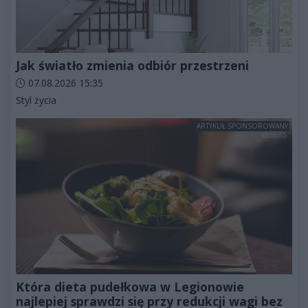
Jak światło zmienia odbiór przestrzeni
Data dodania artykułu:
07.08.2026 15:35
Kategorie artykułu:
Styl życia
ARTYKUŁ SPONSOROWANY
Która dieta pudełkowa w Legionowie
najlepiej sprawdzi się przy redukcji wagi bez