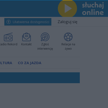
Zaloguj się
Ułatwienia dostępności
Radio Rekord
Kontakt
Zgłoś
Relacje na
interwencję
żywo
ULTURA
CO ZA JAZDA
rzowi
worzyć nową sportową tradycję"
ruchu