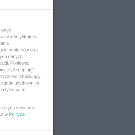
ostęp i
lne identyfikatory,
iania
anie odbiorców oraz
nych danych
kacji. Ponieważ
ięcie „Akceptuję”.
ywatności znajdujący
ą zgody użytkownika,
 tylko na tej
 naszych serwisów
esz w
Polityce