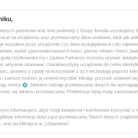
liderem PlusLigi!!!
niku,
m pokonali Effector Kielce 3:1 w meczu 7. kolejki
potkaniu "Wojskowi" awansowali na pierwsze miejsce
fanych partnerów oraz inne podmioty z Grupy 4media uzyskujemy d
ę MVP otrzymał Artur Szalpuk.
cje na urządzeniu oraz przetwarzamy dane osobowe, takie jak unika
je wysyłane przez urządzenie czy dane przeglądania w celu zapewn
klam, wybór spersonalizowanych treści, pomiar reklam i treści, bad
ing Wilki Morskie 75:65 (zapis relacji)
 zgodą Użytkownika my i Zaufani Partnerzy możemy używać dokład
az aktywnie skanować charakterystykę urządzenia do celów identyfi
i Tauron Basket Ligi koszykarze ROSY Radom
ść, prosimy o zgodę na korzystanie z tych technologii poprzez klikn
ng Wilków Morskich Szczecin 75:65.
a i zawsze możesz ją zmienić/wycofać klikając przycisk ustawień pr
 zawodnikiem Rosy okazał się po raz kolejny CJ
ogu strony
. Niektóre rodzaje przetwarzania danych nie wymagaj
iwić się takiemu przetwarzaniu. Preferencje będą miały zastosowania
 4. kolejki RNBA
szymi informacjami, abyś mógł świadomie i komfortowo korzystać z
gółowe informacje dotyczące przetwarzania Twoich danych znajdzi
s
. oraz po kliknięciu w „Ustawienia”.