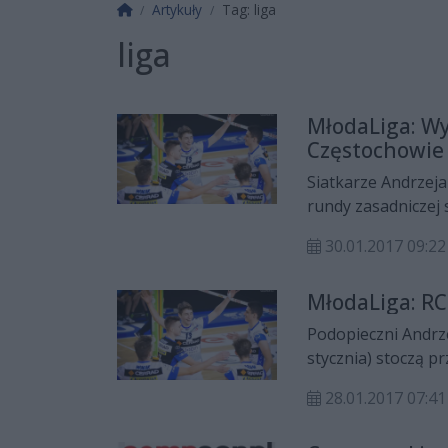
Strona główna
Artykuły
Tag: liga
liga
MłodaLiga: Wy
Częstochowie
Siatkarze Andrzeja
rundy zasadniczej
kolejce fazy grupo
30.01.2017 09:22
Częstochowie z mi
spotkanie po pięc
MłodaLiga: RC
Podopieczni Andrze
stycznia) stoczą p
Młodej Ligi. Rywal
28.01.2017 07:41
Częstochowa.