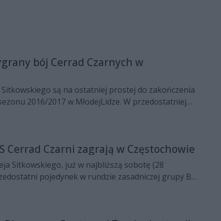
grany bój Cerrad Czarnych w
 Sitkowskiego są na ostatniej prostej do zakończenia
 sezonu 2016/2017 w MłodejLidze. W przedostatniej
wej, RCS Cerrad Czarni Radom zagrali w
ejscowym AZS-em IV LO. Radomianie wygrali
iosetowym boju.
S Cerrad Czarni zagrają w Częstochowie
ja Sitkowskiego, już w najbliższą sobotę (28
rzedostatni pojedynek w rundzie zasadniczej grupy B,
em zespołu z Radomia będzie na wyjeździe AZS IV LO