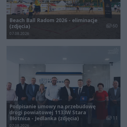
Beach Ball Radom 2026 - eliminacje
Liczba zdj
(zdjęcia)
60
Data dodania galerii:
07.08.2026
Podpisanie umowy na przebudowę
drogi powiatowej 1133W Stara
Liczba zdj
Błotnica - Jedlanka (zdjęcia)
11
Data dodania galerii:
07.08.2026