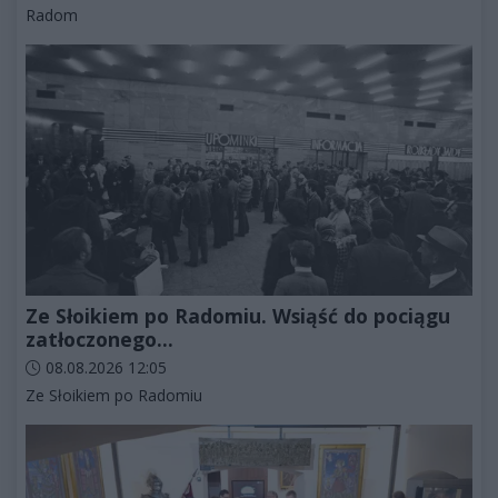
Kategorie artykułu:
Radom
Ze Słoikiem po Radomiu. Wsiąść do pociągu
zatłoczonego...
Data dodania artykułu:
08.08.2026 12:05
Kategorie artykułu:
Ze Słoikiem po Radomiu