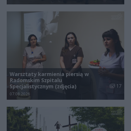
Warsztaty karmienia piersią w
Radomskim Szpitalu
Liczba zdj
Specjalistycznym (zdjęcia)
17
Data dodania galerii:
07.08.2026