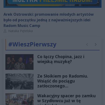
Arek Ostrowski: promowanie młodych artystów
było od początku jedną z najważniejszych idei
Radom Music Camp
Autor artykułu:
Natalia Pętelska
#WieszPierwszy
Poprzednie
Następ
Co łączy Chopina, jazz i
wiejską muzykę?
Ze Słoikiem po Radomiu.
Wsiąść do pociągu
zatłoczonego...
Wakacyjny spacer po zamku
w Szydłowcu już w tę