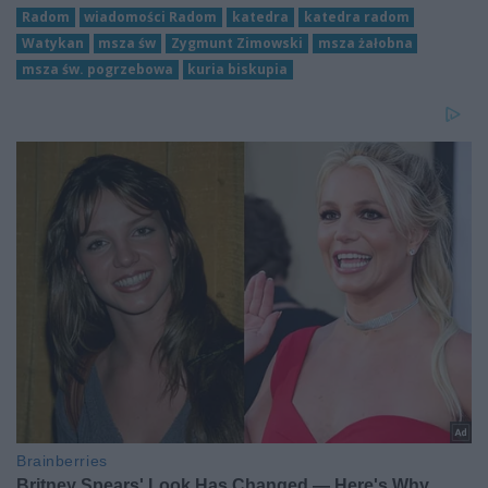
Radom
wiadomości Radom
katedra
katedra radom
Watykan
msza św
Zygmunt Zimowski
msza żałobna
msza św. pogrzebowa
kuria biskupia