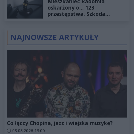
Mieszkaniec Radomia
oskarżony o... 123
przestępstwa. Szkoda
wyceniona na ponad milion
złotych
NAJNOWSZE ARTYKUŁY
Co łączy Chopina, jazz i wiejską muzykę?
Data dodania artykułu:
08.08.2026 13:00