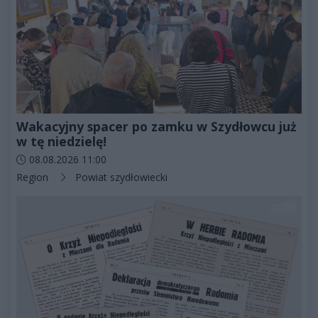
Wakacyjny spacer po zamku w Szydłowcu już
w tę niedzielę!
Data dodania artykułu:
08.08.2026 11:00
Kategorie artykułu:
Region
Powiat szydłowiecki