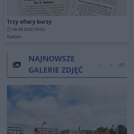
Trzy ofiary burzy
Data dodania artykułu:
08.08.2026 09:00
Kategorie artykułu:
Radom
NAJNOWSZE
GALERIE ZDJĘĆ
Poprzednie
Następne
Kliknij