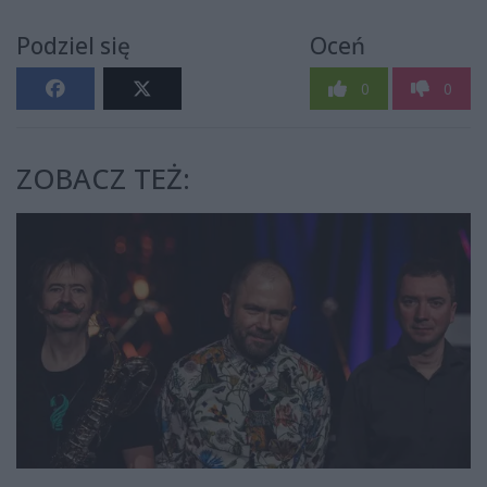
Podziel się
Oceń
0
0
ZOBACZ TEŻ: