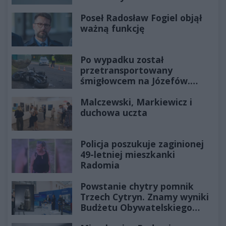
Poseł Radosław Fogiel objął
ważną funkcję
Po wypadku został
przetransportowany
śmigłowcem na Józefów.
Historia mrozi krew w żyłach
Malczewski, Markiewicz i
duchowa uczta
Policja poszukuje zaginionej
49-letniej mieszkanki
Radomia
Powstanie chytry pomnik
Trzech Cytryn. Znamy wyniki
Budżetu Obywatelskiego
2027