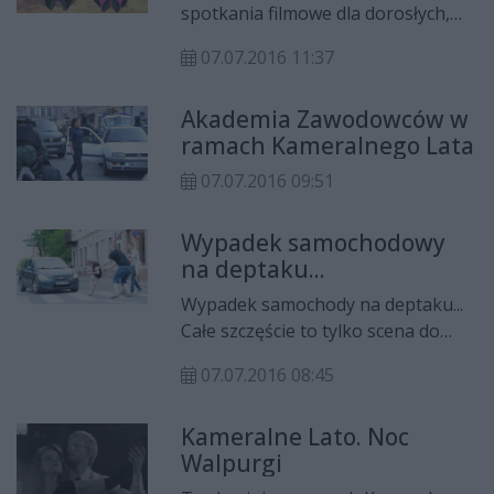
spotkania filmowe dla dorosłych,
ale również dla dzieci.
07.07.2016 11:37
Organizatorzy nie zapomnieli o
najmłodszych mieszkańcach
Akademia Zawodowców w
naszego miasta i specjalnie dla nich
ramach Kameralnego Lata
przygotowali w czwartek (7 lipca) i
piątek (8 lipca) projekcje filmowe
07.07.2016 09:51
kultowych bajek. Któż z nas nie
pamięta przygód Bolka i Loka czy
Wypadek samochodowy
Koziołka Matołka, a także uroczego
na deptaku...
Reksia.
Wypadek samochody na deptaku...
Całe szczęście to tylko scena do
filmu. Wczoraj na placu przed
07.07.2016 08:45
Urzędem Miejskim w ramach
Kameralnego Lata realizowano
Kameralne Lato. Noc
scenę kolizji drogowej. Wyglądało
Walpurgi
naprawdę groźni i realistycznie.