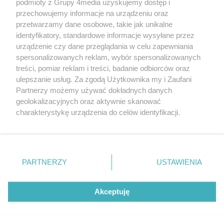
podmioty z Grupy 4media uzyskujemy dostęp i
przechowujemy informacje na urządzeniu oraz
przetwarzamy dane osobowe, takie jak unikalne
identyfikatory, standardowe informacje wysyłane przez
urządzenie czy dane przeglądania w celu zapewniania
spersonalizowanych reklam, wybór spersonalizowanych
Redakcja
Reklama
Prywatność
Praca Łódź
treści, pomiar reklam i treści, badanie odbiorców oraz
the:protocol
ulepszanie usług. Za zgodą Użytkownika my i Zaufani
Partnerzy możemy używać dokładnych danych
geolokalizacyjnych oraz aktywnie skanować
charakterystykę urządzenia do celów identyfikacji.
Ponieważ cenimy Twoją prywatność, prosimy o zgodę na
Szukaj
korzystanie z tych technologii poprzez kliknięcie
„Akceptuję”. Zgoda jest dobrowolna i zawsze możesz ją
zmienić/wycofać klikając przycisk ustawień prywatności
Facebook.com
Youtube.com
PARTNERZY
USTAWIENIA
znajdujący się w lewym dolnym rogu strony
. Niektóre
rodzaje przetwarzania danych nie wymagają zgody
użytkownika, ale masz prawo sprzeciwić się takiemu
Akceptuję
przetwarzaniu. Preferencje będą miały zastosowania tylko
na tej witrynie.
CMS portalu
przygotowany przez