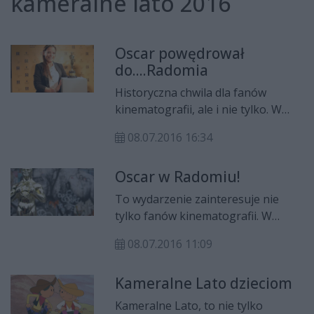
kameralne lato 2016
Oscar powędrował
do....Radomia
Historyczna chwila dla fanów
kinematografii, ale i nie tylko. W
czwartek (7 lipca) w Klubie
08.07.2016 16:34
Środowisk Twórczych i Galerii –
Łaźnia radomianie mogli oglądać
Oscar w Radomiu!
najważniejszą nagrodę filmową –
Oscara za film Ida, która została
To wydarzenie zainteresuje nie
użyczona festiwalowi przez
tylko fanów kinematografii. W
producenta filmu Piotra Dzięcioła i
Radomskim Klubie Środowisk
dzięki temu poczuć namiastkę
08.07.2016 11:09
Twórczych - ŁAŹNI zostanie
hollywoodzkiej atmosfery.
zaprezentowana statuetka OSCARA
Kameralne Lato dzieciom
za film „Ida” Pawła Pawlikowskiego.
Kameralne Lato, to nie tylko