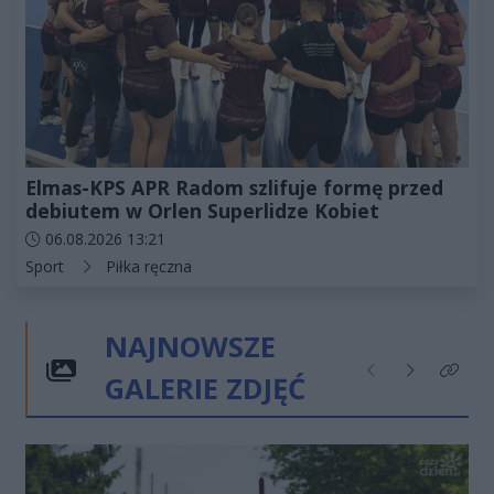
Elmas-KPS APR Radom szlifuje formę przed
debiutem w Orlen Superlidze Kobiet
Data dodania artykułu:
06.08.2026 13:21
Kategorie artykułu:
Sport
Piłka ręczna
NAJNOWSZE
GALERIE ZDJĘĆ
Poprzednie
Następne
Kliknij