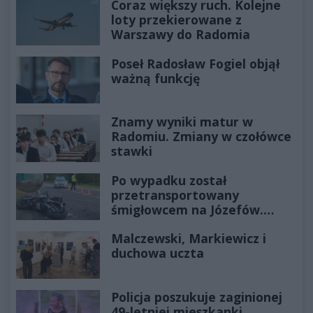
Coraz większy ruch. Kolejne
loty przekierowane z
Warszawy do Radomia
Poseł Radosław Fogiel objął
ważną funkcję
Znamy wyniki matur w
Radomiu. Zmiany w czołówce
stawki
Po wypadku został
przetransportowany
śmigłowcem na Józefów.
Historia mrozi krew w żyłach
Malczewski, Markiewicz i
duchowa uczta
Policja poszukuje zaginionej
49-letniej mieszkanki