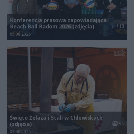
Konferencja prasowa zapowiadająca
Liczba zdj
Beach Ball Radom 2026 (zdjęcia)
18
Data dodania galerii:
05.08.2026
Święto Żelaza i Stali w Chlewiskach
Liczba zdj
(zdjęcia)
51
Data dodania galerii:
03.08.2026