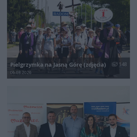
Liczba zdjęć
Pielgrzymka na Jasną Górę (zdjęcia)
148
Data dodania galerii:
06.08.2026