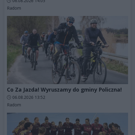
Data dodania artykułu:
06.08.2026 14:05
Kategorie artykułu:
Radom
Co Za Jazda! Wyruszamy do gminy Policzna!
Data dodania artykułu:
06.08.2026 13:52
Kategorie artykułu:
Radom