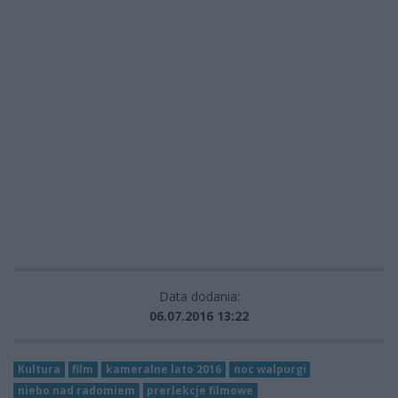
Data dodania:
06.07.2016 13:22
Kultura
film
kameralne lato 2016
noc walpurgi
niebo nad radomiem
prerlekcje filmowe