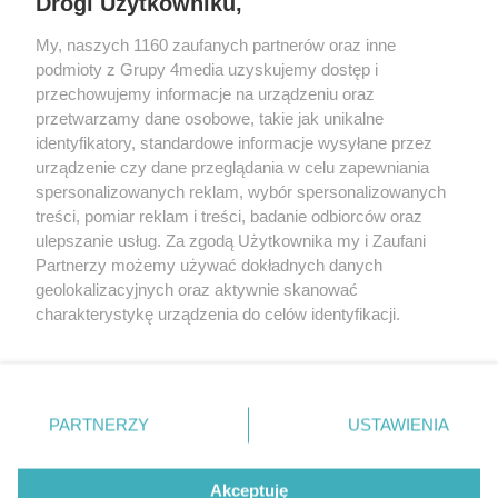
Drogi Użytkowniku,
My, naszych 1160 zaufanych partnerów oraz inne
podmioty z Grupy 4media uzyskujemy dostęp i
przechowujemy informacje na urządzeniu oraz
przetwarzamy dane osobowe, takie jak unikalne
identyfikatory, standardowe informacje wysyłane przez
urządzenie czy dane przeglądania w celu zapewniania
spersonalizowanych reklam, wybór spersonalizowanych
Redakcja
Reklama
Prywatność
Praca Łódź
treści, pomiar reklam i treści, badanie odbiorców oraz
the:protocol
ulepszanie usług. Za zgodą Użytkownika my i Zaufani
Partnerzy możemy używać dokładnych danych
geolokalizacyjnych oraz aktywnie skanować
charakterystykę urządzenia do celów identyfikacji.
Ponieważ cenimy Twoją prywatność, prosimy o zgodę na
Szukaj
korzystanie z tych technologii poprzez kliknięcie
„Akceptuję”. Zgoda jest dobrowolna i zawsze możesz ją
zmienić/wycofać klikając przycisk ustawień prywatności
Facebook.com
Youtube.com
PARTNERZY
USTAWIENIA
znajdujący się w lewym dolnym rogu strony
. Niektóre
rodzaje przetwarzania danych nie wymagają zgody
użytkownika, ale masz prawo sprzeciwić się takiemu
Akceptuję