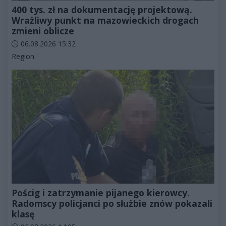
400 tys. zł na dokumentację projektową.
Wrażliwy punkt na mazowieckich drogach
zmieni oblicze
Data dodania artykułu:
06.08.2026 15:32
Kategorie artykułu:
Region
Pościg i zatrzymanie pijanego kierowcy.
Radomscy policjanci po służbie znów pokazali
klasę