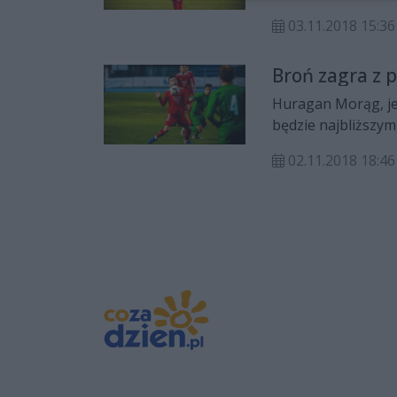
03.11.2018 15:36
Broń zagra z
Huragan Morąg, jed
będzie najbliższy
Kupca spróbują w
02.11.2018 18:46
pucharowym z Arką