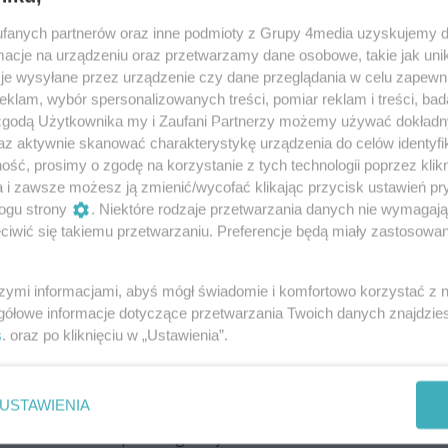
a! Huragan przeszedł przez radomską
fanych partnerów oraz inne podmioty z Grupy 4media uzyskujemy d
cje na urządzeniu oraz przetwarzamy dane osobowe, takie jak unika
je wysyłane przez urządzenie czy dane przeglądania w celu zapewn
 ambicji i ofensywnych akcji meczu nie da się
klam, wybór spersonalizowanych treści, pomiar reklam i treści, bad
 się o tym zawodnicy Broni Radom, którzy u siebie
 zgodą Użytkownika my i Zaufani Partnerzy możemy używać dokład
espołem rozgrywek Huraganem Morąg!
az aktywnie skanować charakterystykę urządzenia do celów identyfi
ść, prosimy o zgodę na korzystanie z tych technologii poprzez klikn
a i zawsze możesz ją zmienić/wycofać klikając przycisk ustawień pr
t Broni Radom w sezonie. Ekipa z Plant
ogu strony
. Niektóre rodzaje przetwarzania danych nie wymagaj
w Morągu
iwić się takiemu przetwarzaniu. Preferencje będą miały zastosowania
adom zremisowali w Morągu z tamtejszym Huraganem
nych trenera Dariusza Różańskiego to pierwszy
szymi informacjami, abyś mógł świadomie i komfortowo korzystać z
9/2020 trzeciej ligi.
gółowe informacje dotyczące przetwarzania Twoich danych znajdzi
s
. oraz po kliknięciu w „Ustawienia”.
 w Morągu
USTAWIENIA
 Broń. Huragan Morąg pokonał "Broniarzy" 4:0 i
renera Artura Kupca w ligowej tabeli.