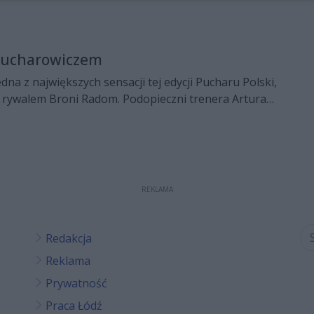
 pucharowiczem
na z największych sensacji tej edycji Pucharu Polski,
m rywalem Broni Radom. Podopieczni trenera Artura
ykorzystać zmęczenie gospodarzy meczem
 Gdynia i zgarnąć kolejny komplet punktów.
REKLAMA
Redakcja
Reklama
Prywatność
Praca Łódź