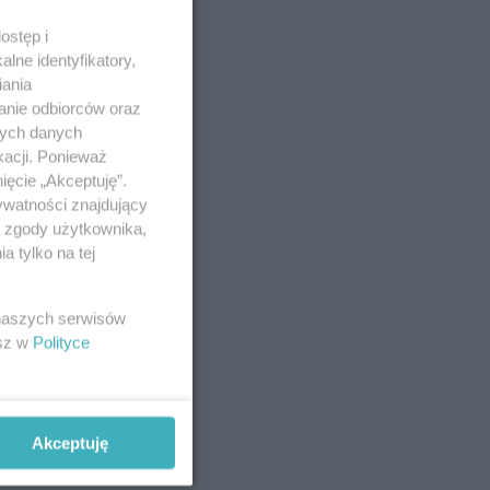
ostęp i
lne identyfikatory,
iania
anie odbiorców oraz
nych danych
kacji. Ponieważ
ięcie „Akceptuję”.
ywatności znajdujący
ą zgody użytkownika,
 tylko na tej
 naszych serwisów
esz w
Polityce
Akceptuję