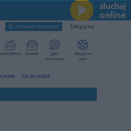
Zaloguj się
Ułatwienia dostępności
Radio Rekord
Kontakt
Zgłoś
Relacje na
interwencję
żywo
ULTURA
CO ZA JAZDA
ów pokazali klasę
worzyć nową sportową tradycję"
ruchu