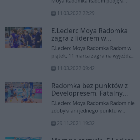
Moya Radomka Radom podjęła
walkę z liderem tabeli Tauron Ligi i
11.03.2022 22:29
aktualnym wicemistrzem Polski,
Developresem Bella Dolina
E.Leclerc Moya Radomka
Rzeszów. Ekipa z Podkarpacia
zagra z liderem w
wygrała u siebie 3:1.
Rzeszowie
E.Leclerc Moya Radomka Radom w
piątek, 11 marca zagra na wyjeździe
z liderem tabeli Tauron Ligi,
11.03.2022 09:42
Developresem Bella Dolina
Rzeszów.
Radomka bez punktów z
Developresem. Fatalny
trzeci set
E.Leclerc Moya Radomka Radom nie
zdobyła ani jednego punktu w
starciu z Developresem Bella
29.11.2021 19:32
Dolina Rzeszów. Radomianki
przegrały 1:3, a o trzecim secie