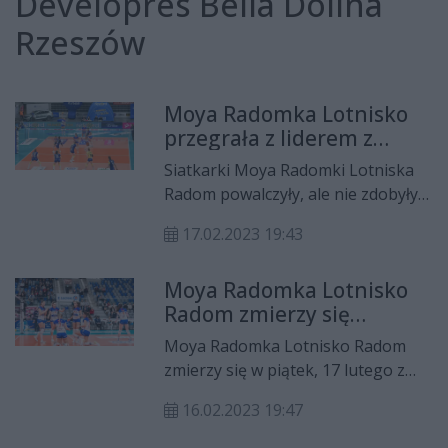
Developres Bella Dolina
Rzeszów
Moya Radomka Lotnisko
przegrała z liderem z
Rzeszowa
Siatkarki Moya Radomki Lotniska
Radom powalczyły, ale nie zdobyły
punktów z liderem Tauron Ligi.
17.02.2023 19:43
Developres Bella Dolina Rzeszów
zwyciężył w hali Radomskiego
Moya Radomka Lotnisko
Centrum Sportu 3:1.
Radom zmierzy się
liderem z Rzeszowa
Moya Radomka Lotnisko Radom
zmierzy się w piątek, 17 lutego z
obecnym liderem tabeli Tauron
16.02.2023 19:47
Ligi, Developresem Bella Dolina
Rzeszów.