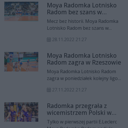
Moya Radomka Lotnisko
Radom bez szans w
Rzeszowie
Mecz bez historii. Moya Radomka
Lotnisko Radom bez szans w
starciu z Developresem Bella
28.11.2022 21:27
Dolina Rzeszów.
Moya Radomka Lotnisko
Radom zagra w Rzeszowie
Moya Radomka Lotnisko Radom
zagra w poniedziałek kolejny ligowy
mecz. Tym razem w Rzeszowie.
27.11.2022 21:27
Radomka przegrała z
wicemistrzem Polski w
Rzeszowie
Tylko w pierwszej partii E.Leclerc