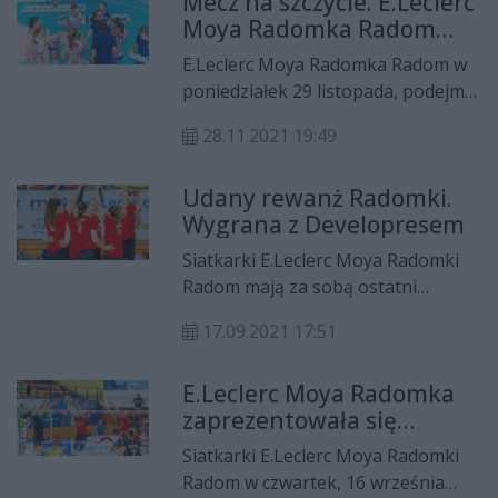
Mecz na szczycie. E.Leclerc
chciałyby jak najszybciej zapomnieć.
Moya Radomka Radom
podejmie Developres Bella
E.Leclerc Moya Radomka Radom w
Dolina Rzeszów
poniedziałek 29 listopada, podejmie
we własnej hali Developres Bella
28.11.2021 19:49
Dolina Rzeszów.
Udany rewanż Radomki.
Wygrana z Developresem
Siatkarki E.Leclerc Moya Radomki
Radom mają za sobą ostatni
sparing w okresie
17.09.2021 17:51
przygotowawczym do sezonu
2021/22 Tauron Ligi. Radomianki
E.Leclerc Moya Radomka
wygrały w piątek z Developresem
zaprezentowała się
Bella Dolina Rzeszów.
kibicom i przegrała
Siatkarki E.Leclerc Moya Radomki
sparing z Developresem
Radom w czwartek, 16 września