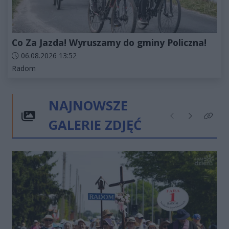
Co Za Jazda! Wyruszamy do gminy Policzna!
Data dodania artykułu:
06.08.2026 13:52
Kategorie artykułu:
Radom
NAJNOWSZE
GALERIE ZDJĘĆ
Poprzednie
Następne
Kliknij