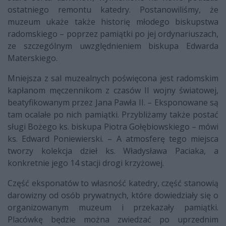
ostatniego remontu katedry. Postanowiliśmy, że
muzeum ukaże także historię młodego biskupstwa
radomskiego – poprzez pamiątki po jej ordynariuszach,
ze szczególnym uwzględnieniem biskupa Edwarda
Materskiego.
Mniejsza z sal muzealnych poświęcona jest radomskim
kapłanom męczennikom z czasów II wojny światowej,
beatyfikowanym przez Jana Pawła II. – Eksponowane są
tam ocalałe po nich pamiątki. Przybliżamy także postać
sługi Bożego ks. biskupa Piotra Gołębiowskiego – mówi
ks. Edward Poniewierski. – A atmosferę tego miejsca
tworzy kolekcja dzieł ks. Władysława Paciaka, a
konkretnie jego 14 stacji drogi krzyżowej.
Część eksponatów to własność katedry, część stanowią
darowizny od osób prywatnych, które dowiedziały się o
organizowanym muzeum i przekazały pamiątki.
Placówkę będzie można zwiedzać po uprzednim