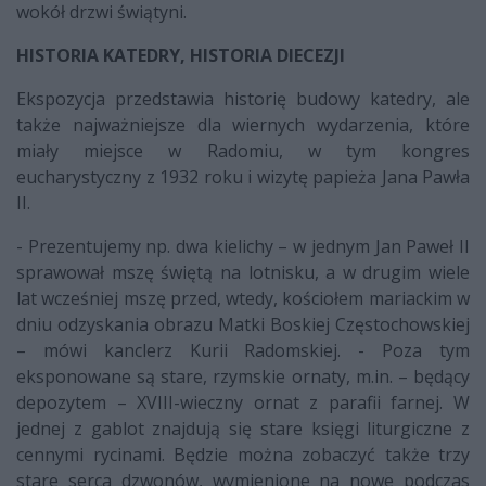
wokół drzwi świątyni.
HISTORIA KATEDRY, HISTORIA DIECEZJI
Ekspozycja przedstawia historię budowy katedry, ale
także najważniejsze dla wiernych wydarzenia, które
miały miejsce w Radomiu, w tym kongres
eucharystyczny z 1932 roku i wizytę papieża Jana Pawła
II.
- Prezentujemy np. dwa kielichy – w jednym Jan Paweł II
sprawował mszę świętą na lotnisku, a w drugim wiele
lat wcześniej mszę przed, wtedy, kościołem mariackim w
dniu odzyskania obrazu Matki Boskiej Częstochowskiej
– mówi kanclerz Kurii Radomskiej. - Poza tym
eksponowane są stare, rzymskie ornaty, m.in. – będący
depozytem – XVIII-wieczny ornat z parafii farnej. W
jednej z gablot znajdują się stare księgi liturgiczne z
cennymi rycinami. Będzie można zobaczyć także trzy
stare serca dzwonów, wymienione na nowe podczas