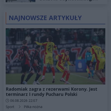
2027
NAJNOWSZE ARTYKUŁY
Radomiak zagra z rezerwami Korony. Jest
terminarz I rundy Pucharu Polski
Data dodania artykułu:
06.08.2026 22:07
Kategorie artykułu:
Sport
Piłka nożna