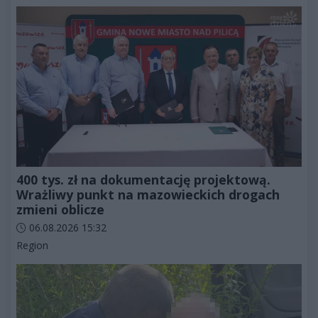
400 tys. zł na dokumentację projektową.
Wrażliwy punkt na mazowieckich drogach
zmieni oblicze
Data dodania artykułu:
06.08.2026 15:32
Kategorie artykułu:
Region