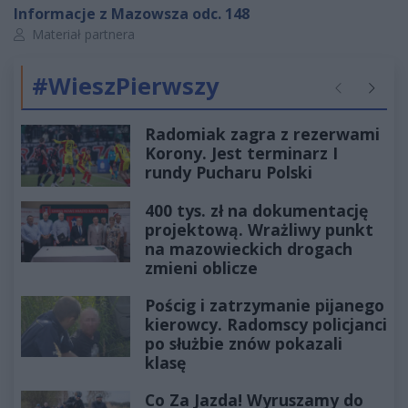
Informacje z Mazowsza odc. 148
Autor artykułu:
Materiał partnera
#WieszPierwszy
Poprzednie
Następ
Radomiak zagra z rezerwami
Korony. Jest terminarz I
rundy Pucharu Polski
400 tys. zł na dokumentację
projektową. Wrażliwy punkt
na mazowieckich drogach
zmieni oblicze
Pościg i zatrzymanie pijanego
kierowcy. Radomscy policjanci
po służbie znów pokazali
klasę
Co Za Jazda! Wyruszamy do