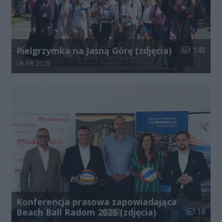
Liczba zdjęć
Pielgrzymka na Jasną Górę (zdjęcia)
148
Data dodania galerii:
06.08.2026
Konferencja prasowa zapowiadająca
Liczba zdj
Beach Ball Radom 2026 (zdjęcia)
18