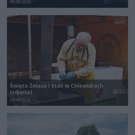
Data dodania galerii:
05.08.2026
Święto Żelaza i Stali w Chlewiskach
Liczba zdj
(zdjęcia)
51
Data dodania galerii:
03.08.2026