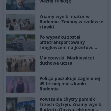
ważną funkcję
Znamy wyniki matur w
Radomiu. Zmiany w czołówce
stawki
Po wypadku został
przetransportowany
śmigłowcem na Józefów.
Historia mrozi krew w żyłach
Malczewski, Markiewicz i
duchowa uczta
Policja poszukuje zaginionej
49-letniej mieszkanki
Radomia
Powstanie chytry pomnik
Trzech Cytryn. Znamy wyniki
Budżetu Obywatelskiego