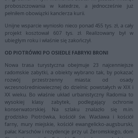
proboszczowania w katedrze, a jednocześnie już
pełniłem obowiązki kanclerza kurii.
Unijne wsparcie wyniosło nieco ponad 455 tys. zł, a cały
projekt kosztował 607 tys. zł. Realizowany był w
ubiegłym roku i właśnie się zakończył.
OD PIOTRÓWKI PO OSIEDLE FABRYKI BRONI
Nowa trasa turystyczna obejmuje 23 najcenniejsze
radomskie zabytki, a obiekty wybrano tak, by pokazać
rozwój przestrzenny miasta: od osady
wczesnośredniowiecznej do dzielnic powstałych w XIX i
XX wieku. Bo właśnie układ urbanistyczny Radomia to
wysokiej klasy zabytek, podlegający ochronie
konserwatorskiej. Na szlaku znalazło się m.in.
grodzisko Piotrówka, kościół św. Wacława i kościół
farny, mury miejskie, kościół ewangelicko-augsburski,
pałac Karschów i rezydencje przy ul. Żeromskiego, dom