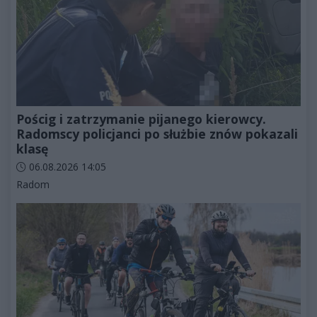
Pościg i zatrzymanie pijanego kierowcy.
Radomscy policjanci po służbie znów pokazali
klasę
Data dodania artykułu:
06.08.2026 14:05
Kategorie artykułu:
Radom