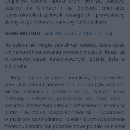
Glogierów, osiedle Fabryki Broni, dworzec kolejowy,
kościoły na Glinicach i na Borkach, cmentarze:
rzymskokatolicki, żydowski, ewangelicki i prawosławny,
dawny zespół dworsko-parkowy na Wośnikach.
NOWE MUZEUM
-
GALERIĘ ZDJĘĆ ZOBACZ TUTAJ
Na szlaku nie mogło zabraknąć katedry. Gdzie dzięki
unijnemu dofinansowaniu powstało muzeum. Mieści się
w dawnych salach katechetycznych; później była tu
biblioteka.
– Mając unijne wsparcie, mogliśmy przeprowadzić
generalny remont pomieszczeń. Trzeba było wymienić
więźbę dachową i pokrycie dachu, założyć nową
instalację elektryczną; położyliśmy też nowe tynki i
posadzki. Trzeba było odnowić przedsionek i schody na
piętro – wylicza ks. Edward Poniewierski. – Dodatkowo,
w projekcie uwzględniono również koszt wykończenie
frontonu katedry; tak powstały nowe portale kamienne