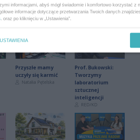
szymi informacjami, abyś mógł świadomie i komfortowo korzystać z
gółowe informacje dotyczące przetwarzania Twoich danych znajdzi
s
. oraz po kliknięciu w „Ustawienia”.
USTAWIENIA
Przyszłe mamy
Prof. Bukowski:
uczyły się karmić
Tworzymy
Autor artykułu:
Natalia Pętelska
laboratorium
sztucznej
inteligencji
Autor artykułu:
RED/KD