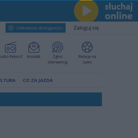
Zaloguj się
Ułatwienia dostępności
Radio Rekord
Kontakt
Zgłoś
Relacje na
interwencję
żywo
ULTURA
CO ZA JAZDA
nkurencyjne w Ustce!
ano umowę
Polski
 decyzję prokuratury
ów pokazali klasę