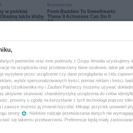
niku,
fanych partnerów oraz inne podmioty z Grupy 4media uzyskujemy d
cje na urządzeniu oraz przetwarzamy dane osobowe, takie jak unika
je wysyłane przez urządzenie czy dane przeglądania w celu zapewn
klam, wybór spersonalizowanych treści, pomiar reklam i treści, bad
 zgodą Użytkownika my i Zaufani Partnerzy możemy używać dokład
az aktywnie skanować charakterystykę urządzenia do celów identyfi
ść, prosimy o zgodę na korzystanie z tych technologii poprzez klikn
a i zawsze możesz ją zmienić/wycofać klikając przycisk ustawień pr
ogu strony
. Niektóre rodzaje przetwarzania danych nie wymagaj
Oceń
iwić się takiemu przetwarzaniu. Preferencje będą miały zastosowania
0
0