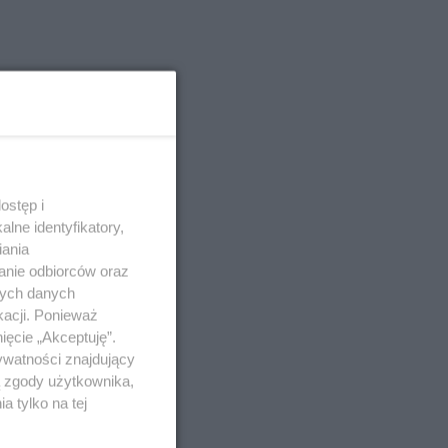
ostęp i
lne identyfikatory,
iania
anie odbiorców oraz
nych danych
kacji. Ponieważ
ięcie „Akceptuję”.
ywatności znajdujący
ą zgody użytkownika,
 tylko na tej