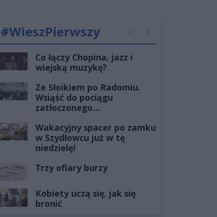
#WieszPierwszy
Poprzednie
Następne
Co łączy Chopina, jazz i
wiejską muzykę?
Ze Słoikiem po Radomiu.
Wsiąść do pociągu
zatłoczonego...
Wakacyjny spacer po zamku
w Szydłowcu już w tę
niedzielę!
Trzy ofiary burzy
Kobiety uczą się, jak się
bronić