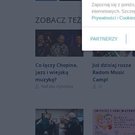
Zapoznaj się z poniż
internetowych. Szcze
ZOBACZ TEŻ:
Prywatności
i
Cookie
PARTNERZY
Co łączy Chopina,
Już dzisiaj rusza
jazz i wiejską
Radom Music
muzykę?
Camp!
Autor artykułu:
Autor artykułu:
Natalia Pętelska
ct