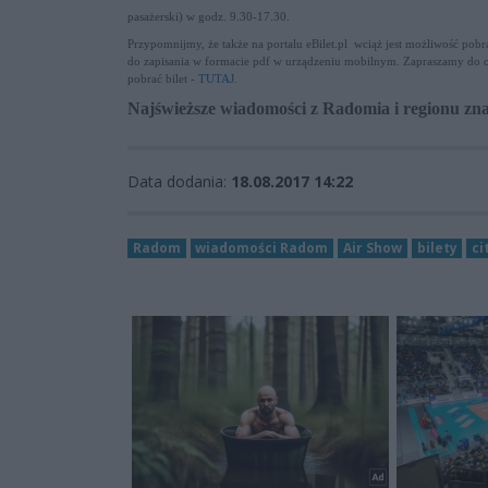
pasażerski) w godz. 9.30-17.30.
Przypomnijmy, że także na portalu eBilet.pl wciąż jest możliwość pob
do zapisania w formacie pdf w urządzeniu mobilnym. Zapraszamy do o
pobrać bilet -
TUTAJ
.
Najświeższe wiadomości z Radomia i regionu zna
Data dodania:
18.08.2017 14:22
Radom
wiadomości Radom
Air Show
bilety
ci