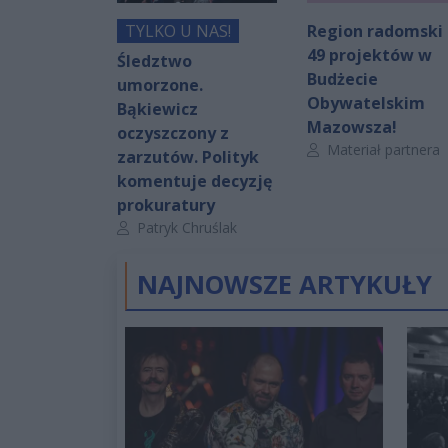
TYLKO U NAS!
Region radomski 
49 projektów w
Śledztwo
Budżecie
umorzone.
Obywatelskim
Bąkiewicz
Mazowsza!
oczyszczony z
Autor artykułu:
Materiał partnera
zarzutów. Polityk
komentuje decyzję
prokuratury
Autor artykułu:
Patryk Chruślak
NAJNOWSZE ARTYKUŁY