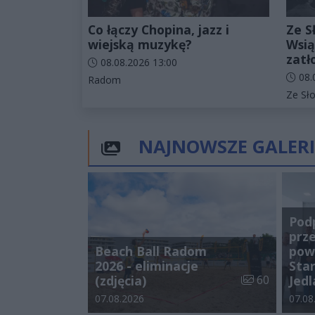
Co łączy Chopina, jazz i
Ze S
wiejską muzykę?
Wsią
zatł
Data dodania artykułu:
08.08.2026 13:00
Data d
08.
Kategorie artykułu:
Radom
Katego
Ze Sł
NAJNOWSZE GALERI
Pod
prz
Beach Ball Radom
pow
2026 - eliminacje
Star
Liczba zdjęć w 
(zdjęcia)
60
Jedl
Data dodania galerii:
Data d
07.08.2026
07.08