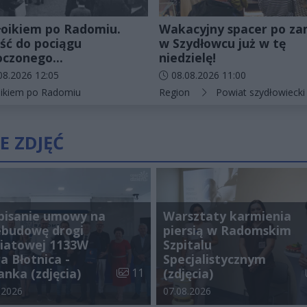
łoikiem po Radomiu.
Wakacyjny spacer po z
ść do pociągu
w Szydłowcu już w tę
oczonego...
niedzielę!
odania artykułu:
Data dodania artykułu:
08.2026 12:05
08.08.2026 11:00
rie artykułu:
Kategorie artykułu:
oikiem po Radomiu
Region
Powiat szydłowiecki
E ZDJĘĆ
pisanie umowy na
Warsztaty karmienia
ebudowę drogi
piersią w Radomskim
iatowej 1133W
Szpitalu
a Błotnica -
Specjalistycznym
galerii:
Liczba zdjęć w galerii:
anka (zdjęcia)
11
(zdjęcia)
odania galerii:
Data dodania galerii:
.2026
07.08.2026