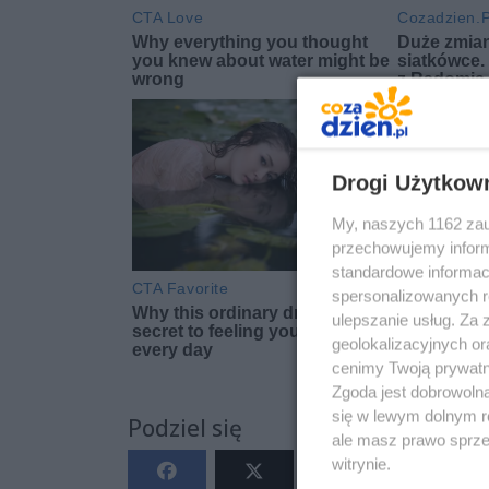
Drogi Użytkow
My, naszych 1162 zau
przechowujemy informa
standardowe informac
spersonalizowanych re
ulepszanie usług. Za
geolokalizacyjnych or
cenimy Twoją prywatno
Zgoda jest dobrowoln
się w lewym dolnym r
Podziel się
ale masz prawo sprzec
witrynie.