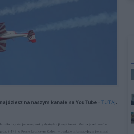
najdziesz na naszym kanale na YouTube -
TUTAJ
.
homiło trzy stacjonarne punkty dystrybucji wejściówek. Można je odbierać w
 w godz. 9-17 i w Porcie Lotniczym Radom w punkcie informacyjnym (terminal