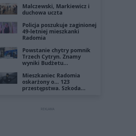
Historia mrozi krew w
Malczewski, Markiewicz i
żyłach
duchowa uczta
Policja poszukuje zaginionej
49-letniej mieszkanki
Radomia
Powstanie chytry pomnik
Trzech Cytryn. Znamy
wyniki Budżetu
Obywatelskiego 2027
Mieszkaniec Radomia
oskarżony o... 123
przestępstwa. Szkoda
wyceniona na ponad milion
złotych
REKLAMA