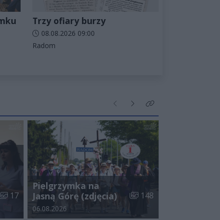
amku
Trzy ofiary burzy
Data dodania artykułu:
08.08.2026 09:00
Kategorie artykułu:
Radom
Poprzednie
Następne
Kliknij aby zobaczyć wi
Pielgrzymka na
Liczba zdjęć w galerii:
Liczba zdjęć w galerii:
17
Jasną Górę (zdjęcia)
148
Data dodania galerii:
06.08.2026