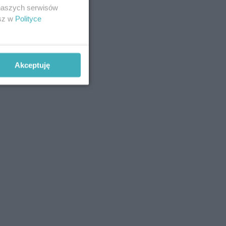
 naszych serwisów
esz w
Polityce
Akceptuję