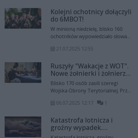
6MBOT.
Kolejni ochotnicy dołączyli
do 6MBOT!
W minioną niedzielę, blisko 160
ochotników wypowiedziało słowa
roty i dołączyło do 6 Mazowieckiej
21.07.2025 12:55
Brygady Obrony Terytorialnej
podczas lipcowej przysięgi
Ruszyły "Wakacje z WOT".
wojskowej.
Nowe żołnierki i żołnierze
zasilą szeregi 6
Blisko 170 osób zasili szeregi
Mazowieckiej Brygady
Wojska Obrony Terytorialnej. Przed
Obrony Terytorialnej
nimi 16 dni szkolenia, które
06.07.2025 12:17
1
zakończy się przysięgą. - Oczekuję
tego, że sprawdzę swoją
Katastrofa lotnicza i
wytrzymałość, zarówno psychiczną
groźny wypadek.
jak i fizyczną - podkreśla Iwona,
Terytorialsi w akcji
uczestniczka szkolenia.
Katastrofa lotnicza, groźny