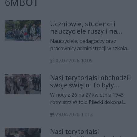
6MBOT
Uczniowie, studenci i
nauczyciele ruszyli na
wojskowy poligon
Nauczyciele, pedagodzy oraz
pracownicy administracji w szkołach
stanęli w jednym szyku i ruszyli na
07.07.2026 10:09
poligon wojskowy. Wszystko za
sprawą lipcowego szkolenia
Nasi terytorialsi obchodzili
organizowanego przez 6
swoje święto. To były
Mazowiecką Brygadę Obrony
wyjątkowe obchody
Terytorialnej.
W nocy z 26 na 27 kwietnia 1943
rotmistrz Witold Pilecki dokonał
brawurowej ucieczki z obozu
29.04.2026 11:13
koncentracyjnego Auschwitz. Na
pamiątkę tego wydarzenia
Nasi terytorialsi
ustanowione zostało święto 6