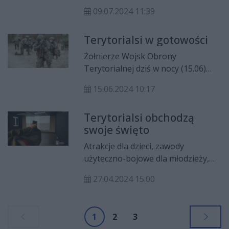
Od godz. 7 do 12 mogą wystąpić
09.07.2024 11:39
okresowe utrudnienia w ruchu
kołowym oraz w kursowaniu
Terytorialsi w gotowości
autobusów w Śródmieściu.
Żołnierze Wojsk Obrony
Terytorialnej dziś w nocy (15.06)
otrzymali sygnał alarmowy, który
15.06.2024 10:17
obligował ich do natychmiastowego
stawiennictwa w jednostce. Był to
Terytorialsi obchodzą
jeden z elementów trwającej
swoje święto
certyfikacji WOT i nie ma on
związku z żadnym zagrożeniem.
Atrakcje dla dzieci, zawody
użyteczno-bojowe dla młodzieży,
pokazy uzbrojenia i sprzętu
27.04.2024 15:00
wojskowego oraz oficjalne
uroczystości – 6 Mazowiecka
Brygada Obrony Terytorialnej
1
2
3
przygotowała bogaty, czterodniowy