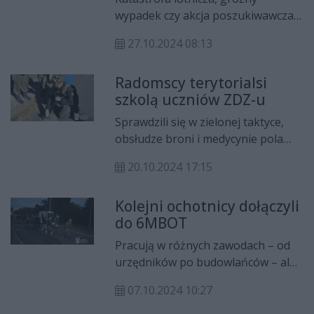
wypadek czy akcja poszukiwawcza
pośrodku lasu - to wszystko tylko
27.10.2024 08:13
ćwiczenia. Terytorialsi z 6
Mazowieckiej Brygady Obrony
Radomscy terytorialsi
Terytorialnej wspólnie z dwoma
szkolą uczniów ZDZ-u
innymi brygadami brali udział w
ćwiczeniach epizodycznych pod
Sprawdzili się w zielonej taktyce,
kryptonimem Komaszyce24.
obsłudze broni i medycynie pola
walki – uczniowie klas
20.10.2024 17:15
mundurowych Zakładu
Doskonalenia Zawodowego im. 72
Kolejni ochotnicy dołączyli
Pułku Piechoty w Radomiu odbyli
do 6MBOT
praktyczne szkolenie wojskowe w
warunkach koszarowych. Zajęcia
Pracują w różnych zawodach – od
przygotowali i przeprowadzili
urzędników po budowlańców – ale
żołnierze-instruktorzy z 6
połączyła ich chęć służby ojczyźnie.
Mazowieckiej Brygady Obrony
07.10.2024 10:27
Ponad 80 ochotników rozpoczęło
Terytorialnej.
podstawowe szkolenie wojskowe w