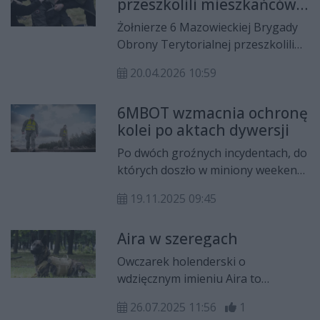
przeszkolili mieszkańców.
Mazowieckiej Brygady Obrony
To była ważna i potrzebna
Terytorialnej. W tym roku
Żołnierze 6 Mazowieckiej Brygady
lekcja
terytorialsi obchodzili swoje święto
Obrony Terytorialnej przeszkolili
w wyjątkowy sposób.
mieszkańców Nowego Miasta nad
20.04.2026 10:59
Pilicą. Nasi terytorialsi pokazywali,
jak ważne w sytuacjach zagrożenia
6MBOT wzmacnia ochronę
są odpowiednia wiedza i
kolei po aktach dywersji
umiejętności. Wszystko za sprawą
kolejnego szkolenia w ramach
Po dwóch groźnych incydentach, do
programu „wGotowości”.
których doszło w miniony weekend
na linii kolejowej Warszawa–
19.11.2025 09:45
Dorohusk, żołnierze Wojsk Obrony
Terytorialnej rozpoczęli
Aira w szeregach
wzmocnione działania prewencyjne.
W akcję zaangażowani są
Owczarek holenderski o
Terytorialsi z trzech pododdziałów
wdzięcznym imieniu Aira to
6 Mazowieckiej Brygady Obrony
pierwszy pies w grupie
Terytorialnej.
26.07.2025 11:56
1
poszukiwawczo-ratowniczej