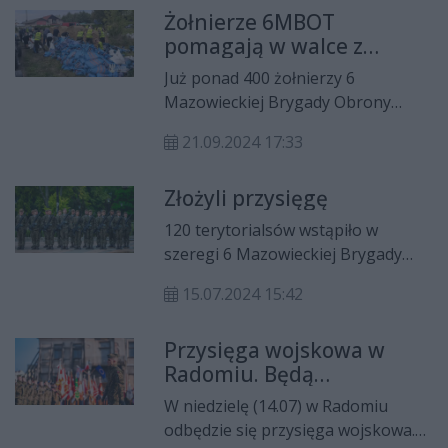
Żołnierze 6MBOT
trybie weekendowym w 6
pomagają w walce z
Mazowieckiej Brygadzie Obrony
powodzią
Terytorialnej. Po jego ukończeniu
Już ponad 400 żołnierzy 6
kandydaci złożą przysięgę i zostaną
Mazowieckiej Brygady Obrony
żołnierzami.
Terytorialnej wspiera działania
21.09.2024 17:33
kryzysowe w związku z
kataklizmem na południu Polski.
Złożyli przysięgę
Dziś do zaangażowanych
dotychczas 170 terytorialsów
120 terytorialsów wstąpiło w
6MBOT dojechało 230 kolejnych
szeregi 6 Mazowieckiej Brygady
żołnierzy z południowo-
Obrony Terytorialnej. W niedzielę,
zachodniego Mazowsza. Wśród
15.07.2024 15:42
14 lipca żołnierze złożyli przysięgę
nich są żołnierze z Radomia,
wojskową, która jednocześnie
Książenic, Płock, Pomiechówka i
Przysięga wojskowa w
zakończyła 16-dniowe szkolenie
Nowego Miasta nad Pilicą
Radomiu. Będą
podstawowe.
utrudnienia w ruchu
W niedzielę (14.07) w Radomiu
odbędzie się przysięga wojskowa.