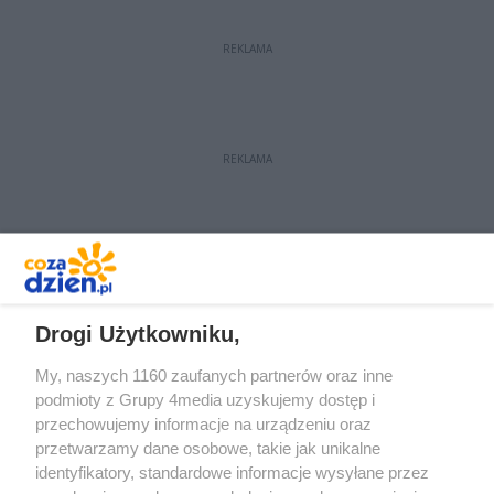
program obchodów swojego
święta. Zwieńczy je przysięga nowo
REKLAMA
wcielonych żołnierzy.
REKLAMA
REKLAMA
Drogi Użytkowniku,
My, naszych 1160 zaufanych partnerów oraz inne
podmioty z Grupy 4media uzyskujemy dostęp i
przechowujemy informacje na urządzeniu oraz
przetwarzamy dane osobowe, takie jak unikalne
identyfikatory, standardowe informacje wysyłane przez