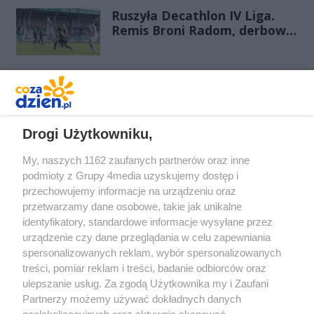
Ruszyła Decathlon IV Liga.
Remis Broni Radom, derbowa
wygrana Energii Kozienice
REKLAMA
Drogi Użytkowniku,
My, naszych 1162 zaufanych partnerów oraz inne
podmioty z Grupy 4media uzyskujemy dostęp i
przechowujemy informacje na urządzeniu oraz
przetwarzamy dane osobowe, takie jak unikalne
identyfikatory, standardowe informacje wysyłane przez
urządzenie czy dane przeglądania w celu zapewniania
spersonalizowanych reklam, wybór spersonalizowanych
Redakcja
Reklama
Prywatność
Praca Łódź
treści, pomiar reklam i treści, badanie odbiorców oraz
the:protocol
ulepszanie usług. Za zgodą Użytkownika my i Zaufani
Partnerzy możemy używać dokładnych danych