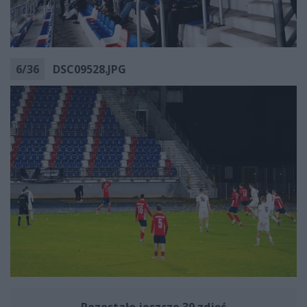
6
/
36
DSC09528.JPG
Pozostało jeszcze 30 zdjęć