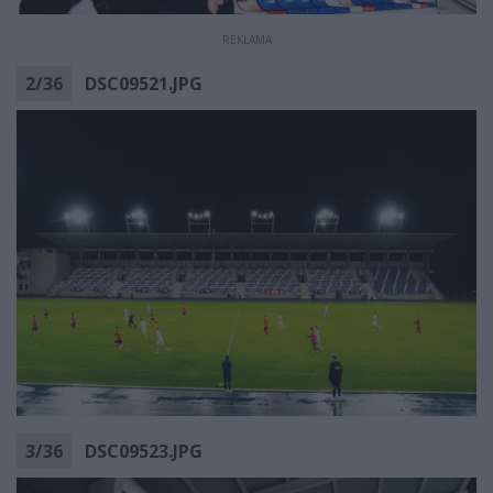
REKLAMA
2
/
36
DSC09521.JPG
3
/
36
DSC09523.JPG