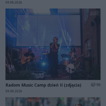
Data dodania galerii:
09.08.2026
Liczba zd
Radom Music Camp dzień II (zdjęcia)
96
Data dodania galerii:
09.08.2026