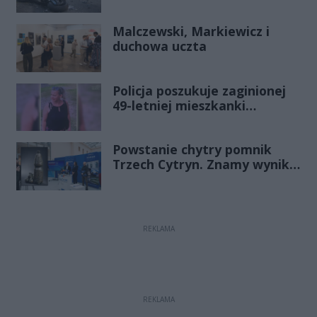
śmigłowcem na Józefów.
Historia mrozi krew w żyłach
Malczewski, Markiewicz i
duchowa uczta
Policja poszukuje zaginionej
49-letniej mieszkanki
Radomia
Powstanie chytry pomnik
Trzech Cytryn. Znamy wyniki
Budżetu Obywatelskiego
2027
REKLAMA
REKLAMA