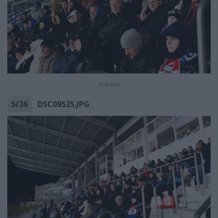
REKLAMA
5
/
36
DSC09525.JPG