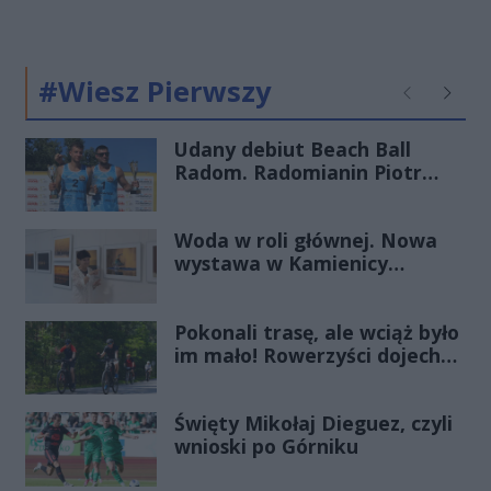
#Wiesz Pierwszy
Poprzednie
Następ
Udany debiut Beach Ball
Radom. Radomianin Piotr
Filipowicz wygrał turniej u
siebie
Woda w roli głównej. Nowa
wystawa w Kamienicy
Deskurów
Pokonali trasę, ale wciąż było
im mało! Rowerzyści dojechali
do gminy Policzna
Święty Mikołaj Dieguez, czyli
wnioski po Górniku