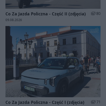
Liczba zd
Co Za Jazda Policzna - Część II (zdjęcia)
80
Data dodania galerii:
09.08.2026
Liczba zd
Co Za Jazda Policzna - Część I (zdjęcia)
71