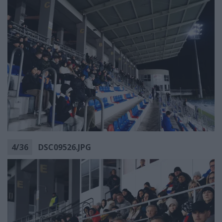
4
/
36
DSC09526.JPG