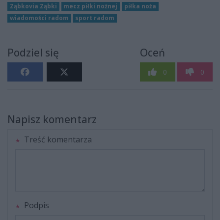
Ząbkovia Ząbki
mecz piłki nożnej
piłka noża
wiadomości radom
sport radom
Podziel się
Oceń
0
0
Napisz komentarz
Treść komentarza
Podpis