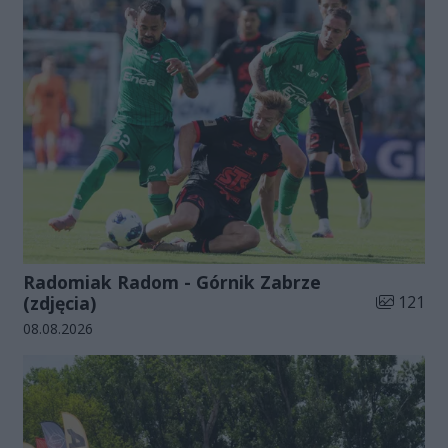
Radomiak Radom - Górnik Zabrze
Liczba zdj
(zdjęcia)
121
Data dodania galerii:
08.08.2026