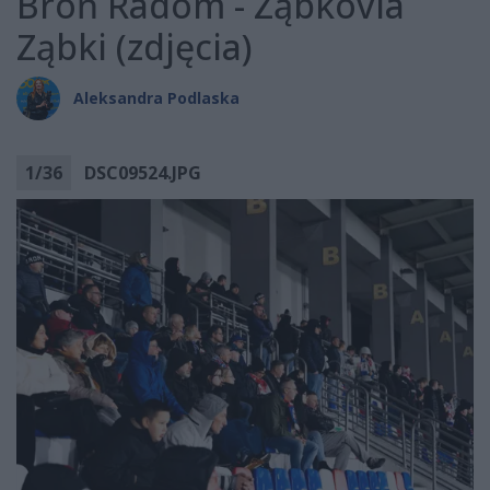
Broń Radom - Ząbkovia
Ząbki (zdjęcia)
Aleksandra Podlaska
1
/
36
DSC09524.JPG