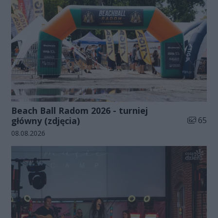
Beach Ball Radom 2026 - turniej
Liczba zd
główny (zdjęcia)
65
Data dodania galerii:
08.08.2026