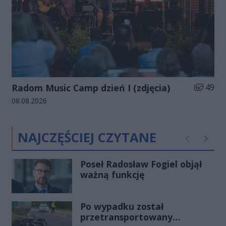
Liczba zd
Radom Music Camp dzień I (zdjęcia)
49
Data dodania galerii:
08.08.2026
NAJCZĘŚCIEJ CZYTANE
Poprzednie
Następ
Poseł Radosław Fogiel objął
ważną funkcję
Po wypadku został
przetransportowany