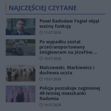
NAJCZĘŚCIEJ CZYTANE
Poseł Radosław Fogiel objął
ważną funkcję
Data dodania artykułu:
11.07.2026
Po wypadku został
przetransportowany
śmigłowcem na Józefów.
Historia mrozi krew w żyłach
Data dodania artykułu:
15.07.2026
Malczewski, Markiewicz i
duchowa uczta
Data dodania artykułu:
19.07.2026
Policja poszukuje zaginionej
49-letniej mieszkanki
Radomia
Data dodania artykułu:
16.07.2026