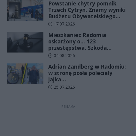
Powstanie chytry pomnik
Trzech Cytryn. Znamy wyniki
Budżetu Obywatelskiego
2027
Data dodania artykułu:
17.07.2026
Mieszkaniec Radomia
oskarżony o... 123
przestępstwa. Szkoda
wyceniona na ponad milion
Data dodania artykułu:
04.08.2026
złotych
Adrian Zandberg w Radomiu:
w stronę posła poleciały
jajka…
Data dodania artykułu:
25.07.2026
REKLAMA