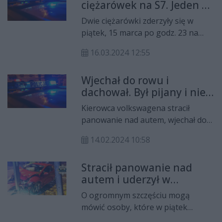
ciężarówek na S7. Jeden z
kierowców trafił do
Dwie ciężarówki zderzyły się w
szpitala
piątek, 15 marca po godz. 23 na
trasie S7 w Promnej Kolonii w
16.03.2024 12:55
powiecie białobrzeskim. Jeden z
kierowców trafił do szpitala.
Wjechał do rowu i
dachował. Był pijany i nie
miał prawa jazdy
Kierowca volkswagena stracił
panowanie nad autem, wjechał do
przydrożnego rowu i dachował.
14.02.2024 10:58
Okazało się, że w swoim organizmie
miał ponad 2,2 promila alkoholu, a
Stracił panowanie nad
na dodatek nie posiadał prawa
autem i uderzył w
jazdy.
przydrożną latarnię
O ogromnym szczęściu mogą
mówić osoby, które w piątek
podróżowały hondą. W Pniach w