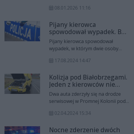
gminy Promna nietrzeźwego
08.01.2026 11:16
kierującego samochodem Alfa
Romeo. Do zatrzymania doszło po
Pijany kierowca
tym, jak mężczyzna stracił
spowodował wypadek. Był
panowanie nad pojazdem i wjechał
poszukiwany przez policję
do przydrożnego rowu.
Pijany kierowca spowodował
wypadek, w którym dwie osoby
zostały ranne. Okazało się, że
17.08.2024 14:47
sprawca nie dość, że ma sąowy
zakaz prowadzenia pojazdów to na
Kolizja pod Białobrzegami.
dodatek był jeszcze poszukiwany
Jeden z kierowców nie
do odbycia kary więzienia.
miał uprawnień
Dwa auta zderzyły się na drodze
serwisowej w Promnej Kolonii pod
Białobrzegami. Nikt na szczęście
02.04.2024 15:34
nie ucierpiał. Sprawca kolizji miał
sądowy zakaz prowadzenia
Nocne zderzenie dwóch
pojazdów.