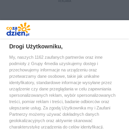
REKLAMA
REKLAMA
Drogi Użytkowniku,
My, naszych 1162 zaufanych partnerów oraz inne
podmioty z Grupy 4media uzyskujemy dostęp i
przechowujemy informacje na urządzeniu oraz
przetwarzamy dane osobowe, takie jak unikalne
identyfikatory, standardowe informacje wysyłane przez
urządzenie czy dane przeglądania w celu zapewniania
spersonalizowanych reklam, wybór spersonalizowanych
Redakcja
Reklama
Prywatność
Praca Łódź
treści, pomiar reklam i treści, badanie odbiorców oraz
the:protocol
ulepszanie usług. Za zgodą Użytkownika my i Zaufani
Partnerzy możemy używać dokładnych danych
geolokalizacyjnych oraz aktywnie skanować
charakterystykę urządzenia do celów identyfikacji.