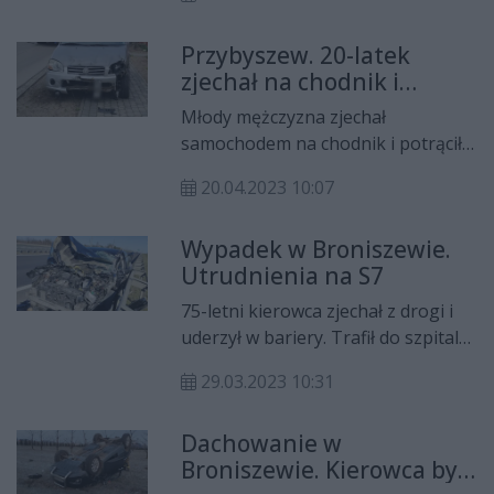
niedaleko Promnej.
przebudowę kilku odcinków dróg.
Przybyszew. 20-latek
zjechał na chodnik i
potrącił pieszą
Młody mężczyzna zjechał
samochodem na chodnik i potrącił
kobietę. Do wypadku doszło w
20.04.2023 10:07
Przybyszewie koło Promnej.
Wypadek w Broniszewie.
Utrudnienia na S7
75-letni kierowca zjechał z drogi i
uderzył w bariery. Trafił do szpitala.
W Broniszewie na trasie S7
29.03.2023 10:31
występują utrudnienia.
Dachowanie w
Broniszewie. Kierowca był