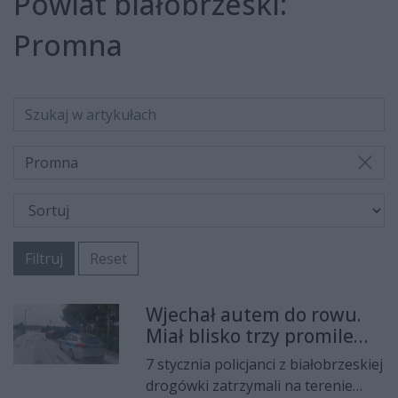
Powiat białobrzeski:
Promna
Promna
Filtruj
Reset
Wjechał autem do rowu.
Miał blisko trzy promile
alkoholu w organizmie
7 stycznia policjanci z białobrzeskiej
drogówki zatrzymali na terenie