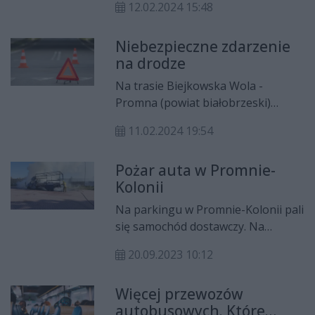
12.02.2024 15:48
gminie Promna osobowe auto
uderzyło w przydrożną latarnię.
Niebezpieczne zdarzenie
na drodze
Na trasie Biejkowska Wola -
Promna (powiat białobrzeski)
doszło do niebezpiecznego
11.02.2024 19:54
zdarzenia drogowego. Dachowało
tam auto.
Pożar auta w Promnie-
Kolonii
Na parkingu w Promnie-Kolonii pali
się samochód dostawczy. Na
miejscu pracują strażacy.
20.09.2023 10:12
Więcej przewozów
autobusowych. Które