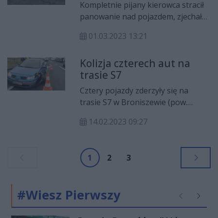
pijany
Kompletnie pijany kierowca stracił
panowanie nad pojazdem, zjechał
do rowu i dachował. Pasażer trafił
01.03.2023 13:21
do szpitala. Do wypadku doszło w
Broniszewie w gminie Promna.
Kolizja czterech aut na
trasie S7
Cztery pojazdy zderzyły się na
trasie S7 w Broniszewie (pow.
białobrzeski). Nikt nie ucierpiał.
14.02.2023 09:27
Droga jest już przejezdna.
1
2
3
#Wiesz Pierwszy
Poprzednie
Następ