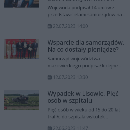
gminy skorzystają?
Wojewoda podpisał 14 umów z
przedstawicielami samorządów na
objęcie w 2023 r. dopłatą zadań
22.07.2023 14:00
organizatora transportu
publicznego ze środków Funduszu
Wsparcie dla samorządów.
Rozwoju Przewozów
Na co dostały pieniądze?
Autobusowych. Samorządy
otrzymają dopłatę o łącznej
Samorząd województwa
wysokości ponad 1,2 mln zł na
mazowieckiego podpisał kolejne
uruchomienie 38 połączeń
umowy z gminami na
lokalnych o łącznej długości 848,4
12.07.2023 13:30
dofinansowanie w ramach różnych
km.
programów wsparcia. Znalazły się
Wypadek w Lisowie. Pięć
wśród nich m.in. inwestycje
osób w szpitalu
związane z tworzeniem centrów
integracji i bazy sportowej, zadania
Pięć osób w wieku od 15 do 20 lat
dotyczące zdrowia kobiet czy
trafiło do szpitala wskutek
inicjatywy młodzieżowych rad
wypadku, do którego doszło
gminnych. Podpisano też umowy na
22.06.2023 11:47