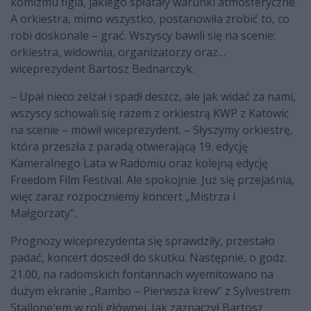
komizmu figla, jakiego spłatały warunki atmosferyczne.
A orkiestra, mimo wszystko, postanowiła zrobić to, co
robi doskonale – grać. Wszyscy bawili się na scenie:
orkiestra, widownia, organizatorzy oraz…
wiceprezydent Bartosz Bednarczyk.
– Upał nieco zelżał i spadł deszcz, ale jak widać za nami,
wszyscy schowali się razem z orkiestrą KWP z Katowic
na scenie – mówił wiceprezydent. – Słyszymy orkiestrę,
która przeszła z paradą otwierającą 19. edycję
Kameralnego Lata w Radomiu oraz kolejną edycję
Freedom Film Festival. Ale spokojnie. Już się przejaśnia,
więc zaraz rozpoczniemy koncert „Mistrza i
Małgorzaty”.
Prognozy wiceprezydenta się sprawdziły, przestało
padać, koncert doszedł do skutku. Następnie, o godz.
21.00, na radomskich fontannach wyemitowano na
dużym ekranie „Rambo – Pierwsza krew” z Sylvestrem
Stallone'em w roli głównej. Jak zaznaczył Bartosz