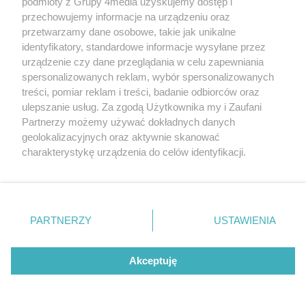
podmioty z Grupy 4media uzyskujemy dostęp i
Data dodania galerii:
08.08.2026
przechowujemy informacje na urządzeniu oraz
przetwarzamy dane osobowe, takie jak unikalne
identyfikatory, standardowe informacje wysyłane przez
urządzenie czy dane przeglądania w celu zapewniania
spersonalizowanych reklam, wybór spersonalizowanych
treści, pomiar reklam i treści, badanie odbiorców oraz
ulepszanie usług. Za zgodą Użytkownika my i Zaufani
Partnerzy możemy używać dokładnych danych
geolokalizacyjnych oraz aktywnie skanować
charakterystykę urządzenia do celów identyfikacji.
Ponieważ cenimy Twoją prywatność, prosimy o zgodę na
korzystanie z tych technologii poprzez kliknięcie
Beach Ball Radom 2026 - turniej
„Akceptuję”. Zgoda jest dobrowolna i zawsze możesz ją
Liczba zdj
główny (zdjęcia)
65
zmienić/wycofać klikając przycisk ustawień prywatności
PARTNERZY
USTAWIENIA
Data dodania galerii:
znajdujący się w lewym dolnym rogu strony
. Niektóre
08.08.2026
rodzaje przetwarzania danych nie wymagają zgody
użytkownika, ale masz prawo sprzeciwić się takiemu
Akceptuję
przetwarzaniu. Preferencje będą miały zastosowania tylko
na tej witrynie.