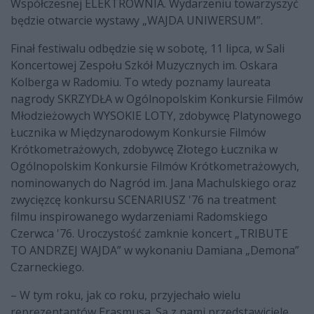
Współczesnej ELEKTROWNIA. Wydarzeniu towarzyszyć
będzie otwarcie wystawy „WAJDA UNIWERSUM”.
Finał festiwalu odbędzie się w sobotę, 11 lipca, w Sali
Koncertowej Zespołu Szkół Muzycznych im. Oskara
Kolberga w Radomiu. To wtedy poznamy laureata
nagrody SKRZYDŁA w Ogólnopolskim Konkursie Filmów
Młodzieżowych WYSOKIE LOTY, zdobywcę Platynowego
Łucznika w Międzynarodowym Konkursie Filmów
Krótkometrażowych, zdobywcę Złotego Łucznika w
Ogólnopolskim Konkursie Filmów Krótkometrażowych,
nominowanych do Nagród im. Jana Machulskiego oraz
zwycięzcę konkursu SCENARIUSZ '76 na treatment
filmu inspirowanego wydarzeniami Radomskiego
Czerwca '76. Uroczystość zamknie koncert „TRIBUTE
TO ANDRZEJ WAJDA” w wykonaniu Damiana „Demona”
Czarneckiego.
– W tym roku, jak co roku, przyjechało wielu
reprezentantów Erasmusa. Są z nami przedstawiciele