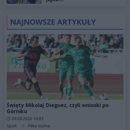
NAJNOWSZE ARTYKUŁY
Święty Mikołaj Dieguez, czyli wnioski po
Górniku
Data dodania artykułu:
09.08.2026 10:03
Kategorie artykułu:
Sport
Piłka nożna