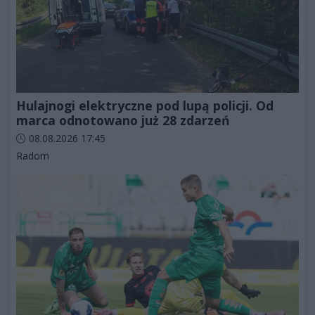
Hulajnogi elektryczne pod lupą policji. Od
marca odnotowano już 28 zdarzeń
Data dodania artykułu:
08.08.2026 17:45
Kategorie artykułu:
Radom