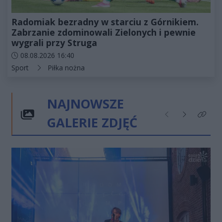
Radomiak bezradny w starciu z Górnikiem.
Zabrzanie zdominowali Zielonych i pewnie
wygrali przy Struga
Data dodania artykułu:
08.08.2026 16:40
Kategorie artykułu:
Sport
Piłka nożna
NAJNOWSZE
GALERIE ZDJĘĆ
Poprzednie
Następne
Kliknij