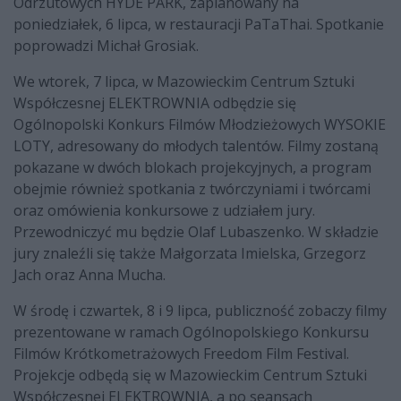
Odrzutowych HYDE PARK, zaplanowany na
poniedziałek, 6 lipca, w restauracji PaTaThai. Spotkanie
poprowadzi Michał Grosiak.
We wtorek, 7 lipca, w Mazowieckim Centrum Sztuki
Współczesnej ELEKTROWNIA odbędzie się
Ogólnopolski Konkurs Filmów Młodzieżowych WYSOKIE
LOTY, adresowany do młodych talentów. Filmy zostaną
pokazane w dwóch blokach projekcyjnych, a program
obejmie również spotkania z twórczyniami i twórcami
oraz omówienia konkursowe z udziałem jury.
Przewodniczyć mu będzie Olaf Lubaszenko. W składzie
jury znaleźli się także Małgorzata Imielska, Grzegorz
Jach oraz Anna Mucha.
W środę i czwartek, 8 i 9 lipca, publiczność zobaczy filmy
prezentowane w ramach Ogólnopolskiego Konkursu
Filmów Krótkometrażowych Freedom Film Festival.
Projekcje odbędą się w Mazowieckim Centrum Sztuki
Współczesnej ELEKTROWNIA, a po seansach