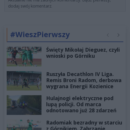
dodaj swój komentarz.
#WieszPierwszy
Poprzednie
Następ
Święty Mikołaj Dieguez, czyli
wnioski po Górniku
Ruszyła Decathlon IV Liga.
Remis Broni Radom, derbowa
wygrana Energii Kozienice
Hulajnogi elektryczne pod
lupą policji. Od marca
odnotowano już 28 zdarzeń
Radomiak bezradny w starciu
z Górnikiem. Zabrzanie