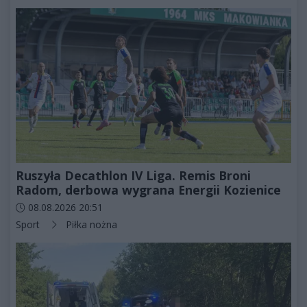
Ruszyła Decathlon IV Liga. Remis Broni
Radom, derbowa wygrana Energii Kozienice
Data dodania artykułu:
08.08.2026 20:51
Kategorie artykułu:
Sport
Piłka nożna