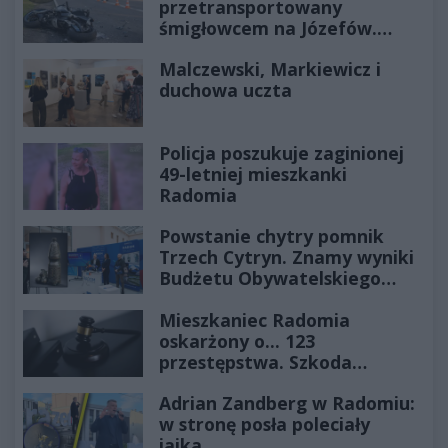
przetransportowany
śmigłowcem na Józefów.
Historia mrozi krew w żyłach
Malczewski, Markiewicz i
duchowa uczta
Policja poszukuje zaginionej
49-letniej mieszkanki
Radomia
Powstanie chytry pomnik
Trzech Cytryn. Znamy wyniki
Budżetu Obywatelskiego
2027
Mieszkaniec Radomia
oskarżony o... 123
przestępstwa. Szkoda
wyceniona na ponad milion
Adrian Zandberg w Radomiu:
złotych
w stronę posła poleciały
jajka…