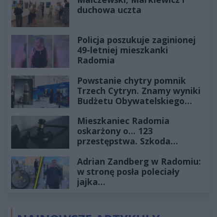
duchowa uczta
Policja poszukuje zaginionej
49-letniej mieszkanki
Radomia
Powstanie chytry pomnik
Trzech Cytryn. Znamy wyniki
Budżetu Obywatelskiego
2027
Mieszkaniec Radomia
oskarżony o... 123
przestępstwa. Szkoda
wyceniona na ponad milion
Adrian Zandberg w Radomiu:
złotych
w stronę posła poleciały
jajka…