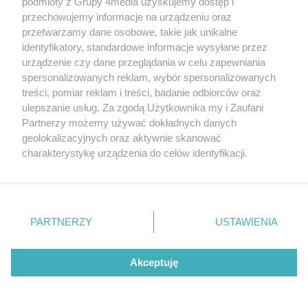
podmioty z Grupy 4media uzyskujemy dostęp i
przechowujemy informacje na urządzeniu oraz
przetwarzamy dane osobowe, takie jak unikalne
identyfikatory, standardowe informacje wysyłane przez
urządzenie czy dane przeglądania w celu zapewniania
spersonalizowanych reklam, wybór spersonalizowanych
treści, pomiar reklam i treści, badanie odbiorców oraz
ulepszanie usług. Za zgodą Użytkownika my i Zaufani
Partnerzy możemy używać dokładnych danych
geolokalizacyjnych oraz aktywnie skanować
Beach Ball Radom 2026 - turniej
charakterystykę urządzenia do celów identyfikacji.
Liczba zdj
główny (zdjęcia)
65
Ponieważ cenimy Twoją prywatność, prosimy o zgodę na
Data dodania galerii:
08.08.2026
korzystanie z tych technologii poprzez kliknięcie
„Akceptuję”. Zgoda jest dobrowolna i zawsze możesz ją
zmienić/wycofać klikając przycisk ustawień prywatności
PARTNERZY
USTAWIENIA
znajdujący się w lewym dolnym rogu strony
. Niektóre
rodzaje przetwarzania danych nie wymagają zgody
użytkownika, ale masz prawo sprzeciwić się takiemu
Akceptuję
przetwarzaniu. Preferencje będą miały zastosowania tylko
na tej witrynie.