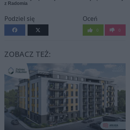
Podziel się
Oceń
0
0
ZOBACZ TEŻ: