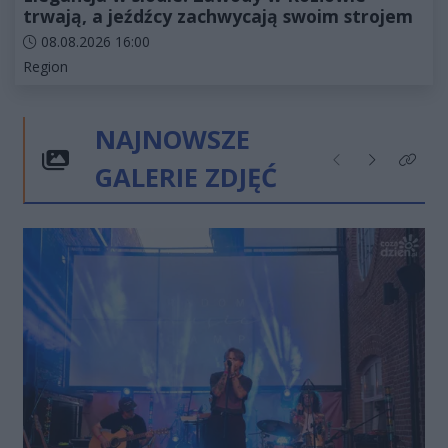
trwają, a jeźdźcy zachwycają swoim strojem
Data dodania artykułu:
08.08.2026 16:00
Kategorie artykułu:
Region
NAJNOWSZE
GALERIE ZDJĘĆ
Poprzednie
Następne
Kliknij