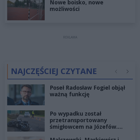
Nowe boisko, nowe
możliwości
REKLAMA
NAJCZĘŚCIEJ CZYTANE
Poprzednie
Następ
Poseł Radosław Fogiel objął
ważną funkcję
Po wypadku został
przetransportowany
śmigłowcem na Józefów.
Historia mrozi krew w żyłach
Malczewski, Markiewicz i