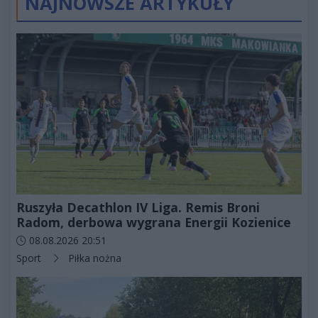
NAJNOWSZE ARTYKUŁY
Ruszyła Decathlon IV Liga. Remis Broni
Radom, derbowa wygrana Energii Kozienice
Data dodania artykułu:
08.08.2026 20:51
Kategorie artykułu:
Sport
Piłka nożna