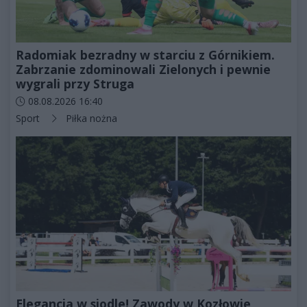
Radomiak bezradny w starciu z Górnikiem.
Zabrzanie zdominowali Zielonych i pewnie
wygrali przy Struga
Data dodania artykułu:
08.08.2026 16:40
Kategorie artykułu:
Sport
Piłka nożna
Elegancja w siodle! Zawody w Kozłowie