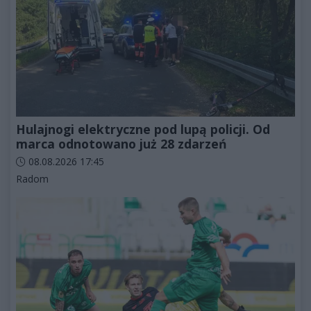
Hulajnogi elektryczne pod lupą policji. Od
marca odnotowano już 28 zdarzeń
Data dodania artykułu:
08.08.2026 17:45
Kategorie artykułu:
Radom