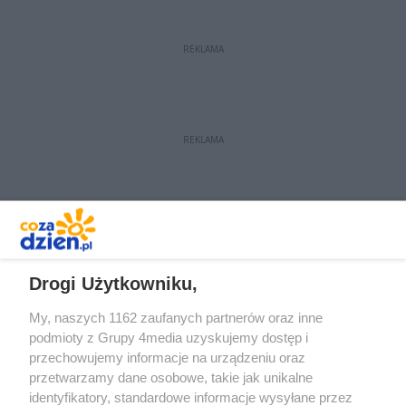
być gotowy pod koniec przyszłego
roku.
REKLAMA
REKLAMA
REKLAMA
Drogi Użytkowniku,
My, naszych 1162 zaufanych partnerów oraz inne
podmioty z Grupy 4media uzyskujemy dostęp i
przechowujemy informacje na urządzeniu oraz
przetwarzamy dane osobowe, takie jak unikalne
identyfikatory, standardowe informacje wysyłane przez