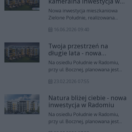
kameralna inwestycja w
oficjalnie rozpocznie się 15 czerwca
Radomiu
2026 roku, natomiast budowa
Nowa inwestycja mieszkaniowa
pierwszego etapu inwestycji
Zielone Południe, realizowana
rozpoczęła się 2 czerwca 2026 roku.
przez Grupę Arkada Development
16.06.2026 09:40
przy ul. Bocznej na osiedlu Południe
w Radomiu, wkracza w kolejny etap
Twoja przestrzeń na
realizacji. Sprzedaż mieszkań
długie lata - nowa
oficjalnie rozpocznie się 15 czerwca
inwestycja mieszkaniowa
2026 roku, natomiast budowa
Na osiedlu Południe w Radomiu,
pierwszego etapu inwestycji
przy ul. Bocznej, planowana jest
rozpoczęła się 2 czerwca 2026 roku.
realizacja nowej inwestycji
23.02.2026 07:55
mieszkaniowej pod nazwą Zielone
Południe. To najnowszy projekt
Natura bliżej ciebie - nowa
radomskiego dewelopera – Arkada
inwestycja w Radomiu
Development – łączący nowoczesną
architekturę z dużą ilością terenów
Na osiedlu Południe w Radomiu,
zielonych oraz komfortem
przy ul. Bocznej, planowana jest
codziennego życia. Takie
realizacja nowej inwestycji