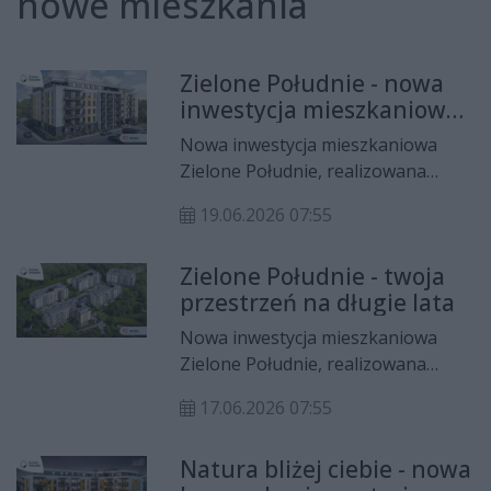
nowe mieszkania
Zielone Południe - nowa
inwestycja mieszkaniowa
w Radomiu
Nowa inwestycja mieszkaniowa
Zielone Południe, realizowana
przez Grupę Arkada Development
19.06.2026 07:55
przy ul. Bocznej na osiedlu Południe
w Radomiu, wkracza w kolejny etap
Zielone Południe - twoja
realizacji. Sprzedaż mieszkań
przestrzeń na długie lata
oficjalnie rozpocznie się 15 czerwca
2026 roku, natomiast budowa
Nowa inwestycja mieszkaniowa
pierwszego etapu inwestycji
Zielone Południe, realizowana
rozpoczęła się 2 czerwca 2026 roku.
przez Grupę Arkada Development
17.06.2026 07:55
przy ul. Bocznej na osiedlu Południe
w Radomiu, wkracza w kolejny etap
Natura bliżej ciebie - nowa
realizacji. Sprzedaż mieszkań