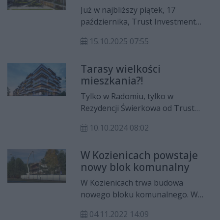
Otwarte Trust już 17
Już w najbliższy piątek, 17
października
października, Trust Investment
zaprasza na wyjątkowe Dni
15.10.2025 07:55
Otwarte! To idealna okazja, by
poznać najnowsze inwestycje,
Tarasy wielkości
porozmawiać ze specjalistami i
mieszkania?!
skorzystać ze specjalnych ofert
przygotowanych tylko na ten dzień.
Tylko w Radomiu, tylko w
Rezydencji Świerkowa od Trust
Investment. Rezydencja Świerkowa
10.10.2024 08:02
jest najnowszą w Radomiu
propozycją dla osób, które pragną
W Kozienicach powstaje
nowego komfortu życia z dala od
nowy blok komunalny
miejskiego zgiełku, ale
jednocześnie chcą móc szybko
W Kozienicach trwa budowa
dotrzeć do serca miasta.
nowego bloku komunalnego. W
ramach inwestycji ma powstać 16
04.11.2022 14:09
mieszkań na wynajem. Obiekt ma