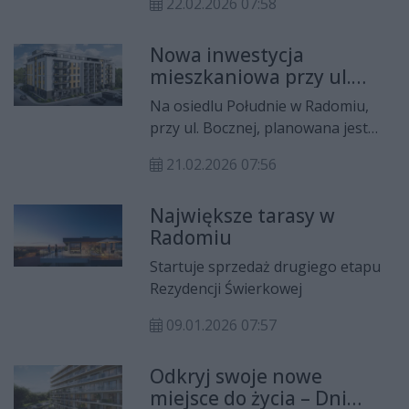
połączenie podkreśla wyjątkowy
22.02.2026 07:58
mieszkaniowej pod nazwą Zielone
charakter inwestycji i odpowiada na
Południe. To najnowszy projekt
potrzeby współczesnych
Nowa inwestycja
radomskiego dewelopera – Arkada
mieszkańców.
mieszkaniowa przy ul.
Development – łączący nowoczesną
Bocznej w Radomiu
architekturę z dużą ilością terenów
Na osiedlu Południe w Radomiu,
zielonych oraz komfortem
przy ul. Bocznej, planowana jest
codziennego życia. Takie
realizacja nowej inwestycji
połączenie podkreśla wyjątkowy
21.02.2026 07:56
mieszkaniowej pod nazwą Zielone
charakter inwestycji i odpowiada na
Południe. To najnowszy projekt
potrzeby współczesnych
Największe tarasy w
radomskiego dewelopera – Arkada
mieszkańców
Radomiu
Development – łączący nowoczesną
architekturę z dużą ilością terenów
Startuje sprzedaż drugiego etapu
zielonych oraz komfortem
Rezydencji Świerkowej
codziennego życia. Takie
połączenie podkreśla wyjątkowy
09.01.2026 07:57
charakter inwestycji i odpowiada na
potrzeby współczesnych
Odkryj swoje nowe
mieszkańców.
miejsce do życia – Dni