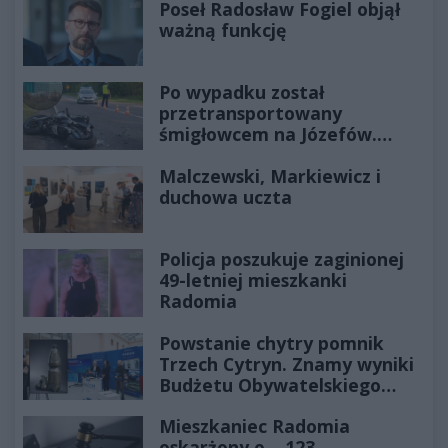
Poseł Radosław Fogiel objął
ważną funkcję
Po wypadku został
przetransportowany
śmigłowcem na Józefów.
Historia mrozi krew w żyłach
Malczewski, Markiewicz i
duchowa uczta
Policja poszukuje zaginionej
49-letniej mieszkanki
Radomia
Powstanie chytry pomnik
Trzech Cytryn. Znamy wyniki
Budżetu Obywatelskiego
2027
Mieszkaniec Radomia
oskarżony o... 123