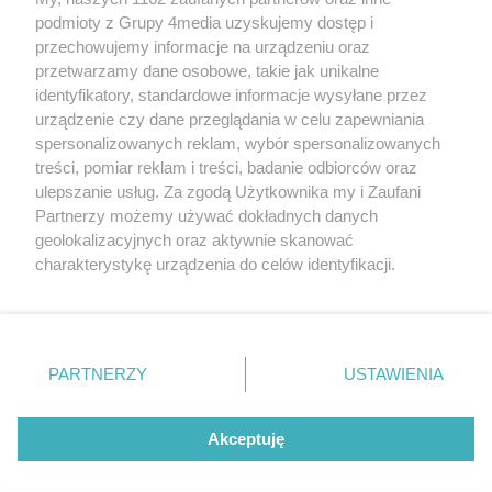
podmioty z Grupy 4media uzyskujemy dostęp i
przechowujemy informacje na urządzeniu oraz
przetwarzamy dane osobowe, takie jak unikalne
identyfikatory, standardowe informacje wysyłane przez
urządzenie czy dane przeglądania w celu zapewniania
spersonalizowanych reklam, wybór spersonalizowanych
Redakcja
Reklama
Prywatność
Praca Łódź
treści, pomiar reklam i treści, badanie odbiorców oraz
the:protocol
ulepszanie usług. Za zgodą Użytkownika my i Zaufani
Partnerzy możemy używać dokładnych danych
geolokalizacyjnych oraz aktywnie skanować
charakterystykę urządzenia do celów identyfikacji.
Ponieważ cenimy Twoją prywatność, prosimy o zgodę na
Szukaj
korzystanie z tych technologii poprzez kliknięcie
„Akceptuję”. Zgoda jest dobrowolna i zawsze możesz ją
zmienić/wycofać klikając przycisk ustawień prywatności
Facebook.com
Youtube.com
PARTNERZY
USTAWIENIA
znajdujący się w lewym dolnym rogu strony
. Niektóre
rodzaje przetwarzania danych nie wymagają zgody
użytkownika, ale masz prawo sprzeciwić się takiemu
Akceptuję
przetwarzaniu. Preferencje będą miały zastosowania tylko
na tej witrynie.
CMS portalu
przygotowany przez