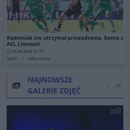
Radomiak nie utrzymał prowadzenia. Remis z
AEL Limassol
Data dodania artykułu:
09.08.2026 21:25
Kategorie artykułu:
Sport
Piłka nożna
NAJNOWSZE
GALERIE ZDJĘĆ
Poprzednie
Następne
Kliknij