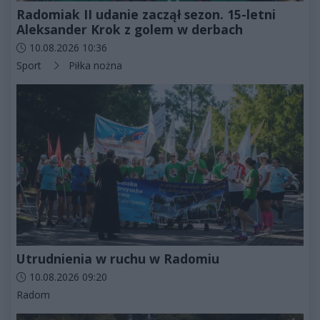
Radomiak II udanie zaczął sezon. 15-letni
Aleksander Krok z golem w derbach
Data dodania artykułu:
10.08.2026 10:36
Kategorie artykułu:
Sport
Piłka nożna
Utrudnienia w ruchu w Radomiu
Data dodania artykułu:
10.08.2026 09:20
Kategorie artykułu:
Radom