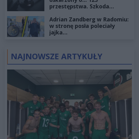
przestępstwa. Szkoda
wyceniona na ponad milion
Adrian Zandberg w Radomiu:
złotych
w stronę posła poleciały
jajka…
NAJNOWSZE ARTYKUŁY