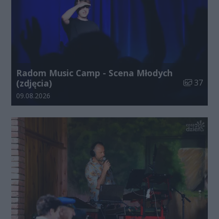
Radom Music Camp - Scena Młodych
Liczba zdj
(zdjęcia)
37
Data dodania galerii:
09.08.2026