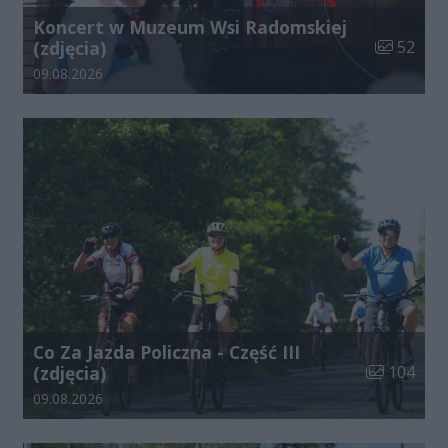
Koncert w Muzeum Wsi Radomskiej
Liczba zdj
(zdjęcia)
52
Data dodania galerii:
09.08.2026
Co Za Jazda Policzna - Część III
Liczba zdjęć
(zdjęcia)
104
Data dodania galerii:
09.08.2026