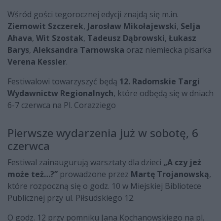
Wśród gości tegorocznej edycji znajdą się m.in.
Ziemowit Szczerek
,
Jarosław Mikołajewski
,
Selja
Ahava
,
Wit Szostak
,
Tadeusz Dąbrowski
,
Łukasz
Barys
,
Aleksandra Tarnowska
oraz niemiecka pisarka
Verena Kessler
.
Festiwalowi towarzyszyć będą
12. Radomskie Targi
Wydawnictw Regionalnych
, które odbędą się w dniach
6-7 czerwca na Pl. Corazziego
Pierwsze wydarzenia już w sobotę, 6
czerwca
Festiwal zainaugurują warsztaty dla dzieci
„A czy jeż
może też…?”
prowadzone przez
Martę Trojanowską
,
które rozpoczną się o godz. 10 w Miejskiej Bibliotece
Publicznej przy ul. Piłsudskiego 12.
O godz. 12 przy pomniku Jana Kochanowskiego na pl.