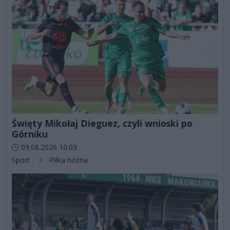
Święty Mikołaj Dieguez, czyli wnioski po
Górniku
Data dodania artykułu:
09.08.2026 10:03
Kategorie artykułu:
Sport
Piłka nożna