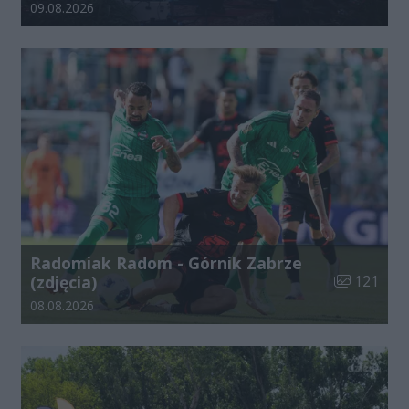
Data dodania galerii:
09.08.2026
Radomiak Radom - Górnik Zabrze
Liczba zdjęć
(zdjęcia)
121
Data dodania galerii:
08.08.2026