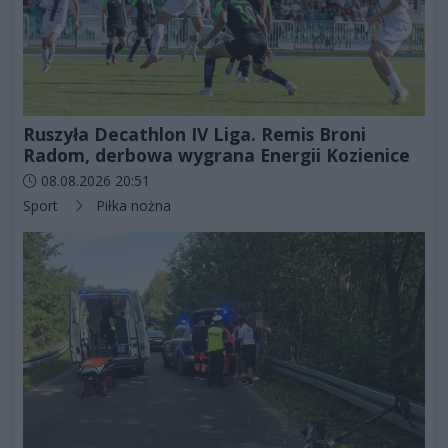
Ruszyła Decathlon IV Liga. Remis Broni
Radom, derbowa wygrana Energii Kozienice
Data dodania artykułu:
08.08.2026 20:51
Kategorie artykułu:
Sport
Piłka nożna