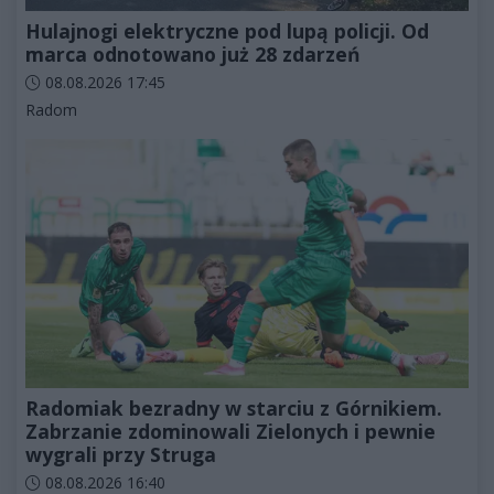
Hulajnogi elektryczne pod lupą policji. Od
marca odnotowano już 28 zdarzeń
Data dodania artykułu:
08.08.2026 17:45
Kategorie artykułu:
Radom
Radomiak bezradny w starciu z Górnikiem.
Zabrzanie zdominowali Zielonych i pewnie
wygrali przy Struga
Data dodania artykułu:
08.08.2026 16:40