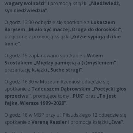
wagary wolności”
i promocją książki
„Niedźwiedź,
syn niedźwiedzia”
.
O godz. 13.30 odbędzie się spotkanie z
Łukaszem
Barysem „Miało być inaczej. Droga do dorosłości”
,
połączone z promocją książki
„Gdzie sypiają dzikie
konie”
.
O godz. 15 zaplanowano spotkanie z
Witem
Szostakiem „Między pamięcią a (z)myśleniem”
i
prezentację książki
„Suche strugi”
.
O godz. 16.30 w Muzeum Rzemiosł odbędzie się
spotkanie z
Tadeuszem Dąbrowskim „Poetycki głos
sprzeciwu”
, promujące tomy
„PUK”
oraz
„To jest
fajka. Wiersze 1999–2020”
.
O godz. 18 w MBP przy ul. Piłsudskiego 12 odbędzie się
spotkanie z
Vereną Kessler
i promocja książki
„Ewa”
.