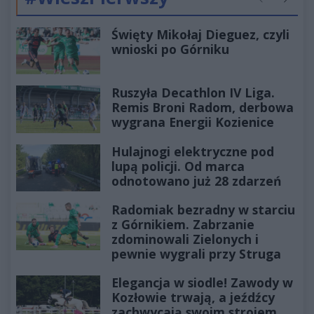
Poprzednie
Następ
Święty Mikołaj Dieguez, czyli
wnioski po Górniku
Ruszyła Decathlon IV Liga.
Remis Broni Radom, derbowa
wygrana Energii Kozienice
Hulajnogi elektryczne pod
lupą policji. Od marca
odnotowano już 28 zdarzeń
Radomiak bezradny w starciu
z Górnikiem. Zabrzanie
zdominowali Zielonych i
pewnie wygrali przy Struga
Elegancja w siodle! Zawody w
Kozłowie trwają, a jeźdźcy
zachwycają swoim strojem