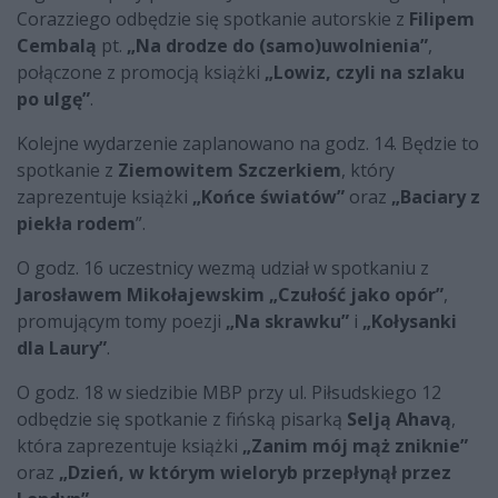
Corazziego odbędzie się spotkanie autorskie z
Filipem
Cembalą
pt.
„Na drodze do (samo)uwolnienia”
,
połączone z promocją książki
„Lowiz, czyli na szlaku
po ulgę”
.
Kolejne wydarzenie zaplanowano na godz. 14. Będzie to
spotkanie z
Ziemowitem Szczerkiem
, który
zaprezentuje książki
„Końce światów”
oraz
„Baciary z
piekła rodem
”.
O godz. 16 uczestnicy wezmą udział w spotkaniu z
Jarosławem Mikołajewskim „Czułość jako opór”
,
promującym tomy poezji
„Na skrawku”
i
„Kołysanki
dla Laury”
.
O godz. 18 w siedzibie MBP przy ul. Piłsudskiego 12
odbędzie się spotkanie z fińską pisarką
Selją Ahavą
,
która zaprezentuje książki
„Zanim mój mąż zniknie”
oraz
„Dzień, w którym wieloryb przepłynął przez