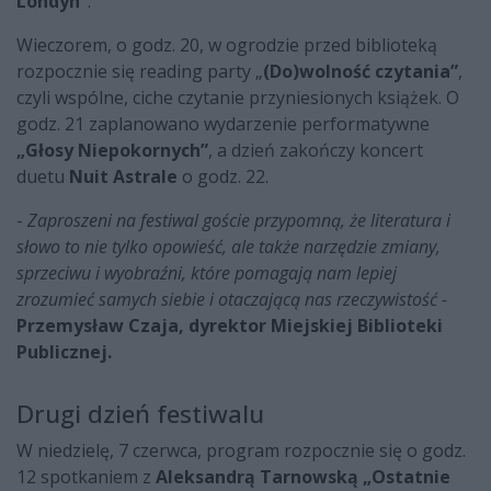
Londyn”
.
Wieczorem, o godz. 20, w ogrodzie przed biblioteką
rozpocznie się reading party „
(Do)wolność czytania”
,
czyli wspólne, ciche czytanie przyniesionych książek. O
godz. 21 zaplanowano wydarzenie performatywne
„Głosy Niepokornych”
, a dzień zakończy koncert
duetu
Nuit Astrale
o godz. 22.
-
Zaproszeni na festiwal goście przypomną, że literatura i
słowo to nie tylko opowieść, ale także narzędzie zmiany,
sprzeciwu i wyobraźni, które pomagają nam lepiej
zrozumieć samych siebie i otaczającą nas rzeczywistość -
Przemysław Czaja, dyrektor Miejskiej Biblioteki
Publicznej.
Drugi dzień festiwalu
W niedzielę, 7 czerwca, program rozpocznie się o godz.
12 spotkaniem z
Aleksandrą Tarnowską „Ostatnie