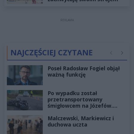
REKLAMA
NAJCZĘŚCIEJ CZYTANE
Poprzednie
Następ
Poseł Radosław Fogiel objął
ważną funkcję
Po wypadku został
przetransportowany
śmigłowcem na Józefów.
Historia mrozi krew w żyłach
Malczewski, Markiewicz i
duchowa uczta