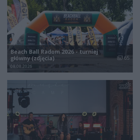
Beach Ball Radom 2026 - turniej
Liczba zdj
główny (zdjęcia)
65
Data dodania galerii:
08.08.2026