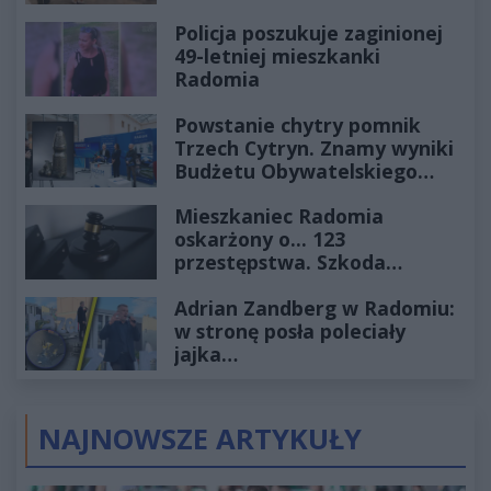
Policja poszukuje zaginionej
49-letniej mieszkanki
Radomia
Powstanie chytry pomnik
Trzech Cytryn. Znamy wyniki
Budżetu Obywatelskiego
2027
Mieszkaniec Radomia
oskarżony o... 123
przestępstwa. Szkoda
wyceniona na ponad milion
Adrian Zandberg w Radomiu:
złotych
w stronę posła poleciały
jajka…
NAJNOWSZE ARTYKUŁY