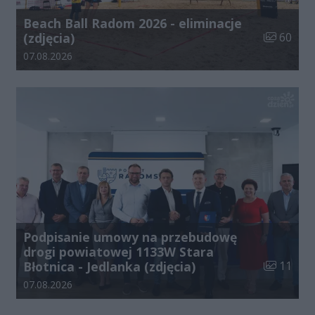
Beach Ball Radom 2026 - eliminacje
Liczba zdj
(zdjęcia)
60
Data dodania galerii:
07.08.2026
Podpisanie umowy na przebudowę
drogi powiatowej 1133W Stara
Liczba zdj
Błotnica - Jedlanka (zdjęcia)
11
Data dodania galerii:
07.08.2026