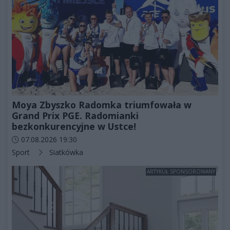
Moya Zbyszko Radomka triumfowała w
Grand Prix PGE. Radomianki
bezkonkurencyjne w Ustce!
Data dodania artykułu:
07.08.2026 19:30
Kategorie artykułu:
Sport
Siatkówka
ARTYKUŁ SPONSOROWANY