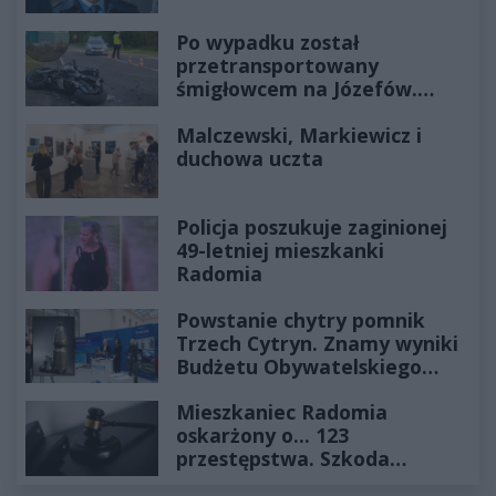
Po wypadku został
przetransportowany
śmigłowcem na Józefów.
Historia mrozi krew w żyłach
Malczewski, Markiewicz i
duchowa uczta
Policja poszukuje zaginionej
49-letniej mieszkanki
Radomia
Powstanie chytry pomnik
Trzech Cytryn. Znamy wyniki
Budżetu Obywatelskiego
2027
Mieszkaniec Radomia
oskarżony o... 123
przestępstwa. Szkoda
wyceniona na ponad milion