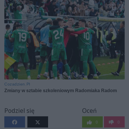
Podziel się
Oceń
0
0