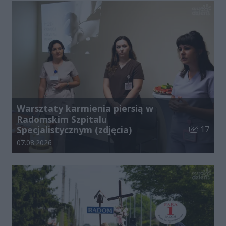
Warsztaty karmienia piersią w
Radomskim Szpitalu
Liczba zdj
Specjalistycznym (zdjęcia)
17
Data dodania galerii:
07.08.2026