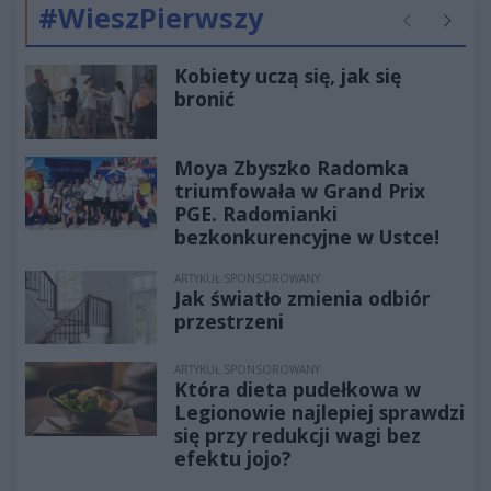
#WieszPierwszy
Poprzednie
Następ
Kobiety uczą się, jak się
bronić
Moya Zbyszko Radomka
triumfowała w Grand Prix
PGE. Radomianki
bezkonkurencyjne w Ustce!
ARTYKUŁ SPONSOROWANY
Jak światło zmienia odbiór
przestrzeni
ARTYKUŁ SPONSOROWANY
Która dieta pudełkowa w
Legionowie najlepiej sprawdzi
się przy redukcji wagi bez
efektu jojo?