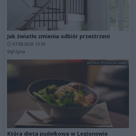
Jak światło zmienia odbiór przestrzeni
Data dodania artykułu:
07.08.2026 15:35
Kategorie artykułu:
Styl życia
ARTYKUŁ SPONSOROWANY
Która dieta pudełkowa w Legionowie