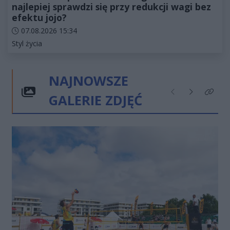
najlepiej sprawdzi się przy redukcji wagi bez
efektu jojo?
Data dodania artykułu:
07.08.2026 15:34
Kategorie artykułu:
Styl życia
NAJNOWSZE
GALERIE ZDJĘĆ
Poprzednie
Następne
Kliknij