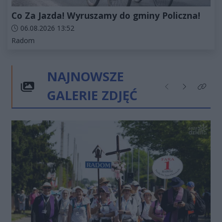
Co Za Jazda! Wyruszamy do gminy Policzna!
Data dodania artykułu:
06.08.2026 13:52
Kategorie artykułu:
Radom
NAJNOWSZE
GALERIE ZDJĘĆ
Poprzednie
Następne
Kliknij