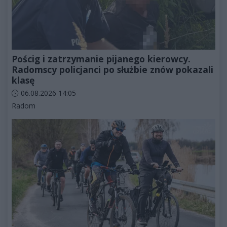
Pościg i zatrzymanie pijanego kierowcy.
Radomscy policjanci po służbie znów pokazali
klasę
Data dodania artykułu:
06.08.2026 14:05
Kategorie artykułu:
Radom