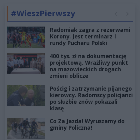
#WieszPierwszy
Poprzednie
Następ
Radomiak zagra z rezerwami
Korony. Jest terminarz I
rundy Pucharu Polski
400 tys. zł na dokumentację
projektową. Wrażliwy punkt
na mazowieckich drogach
zmieni oblicze
Pościg i zatrzymanie pijanego
kierowcy. Radomscy policjanci
po służbie znów pokazali
klasę
Co Za Jazda! Wyruszamy do
gminy Policzna!