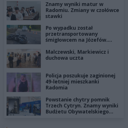
Znamy wyniki matur w
Radomiu. Zmiany w czołówce
stawki
Po wypadku został
przetransportowany
śmigłowcem na Józefów.
Historia mrozi krew w żyłach
Malczewski, Markiewicz i
duchowa uczta
Policja poszukuje zaginionej
49-letniej mieszkanki
Radomia
Powstanie chytry pomnik
Trzech Cytryn. Znamy wyniki
Budżetu Obywatelskiego
2027