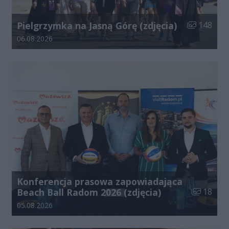
Liczba zdjęć
Pielgrzymka na Jasną Górę (zdjęcia)
148
Data dodania galerii:
06.08.2026
Konferencja prasowa zapowiadająca
Liczba zdj
Beach Ball Radom 2026 (zdjęcia)
18
Data dodania galerii:
05.08.2026