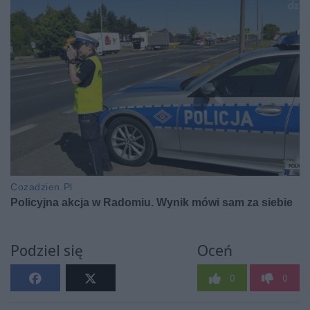
Podziel się
Oceń
0
0