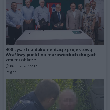
400 tys. zł na dokumentację projektową.
Wrażliwy punkt na mazowieckich drogach
zmieni oblicze
Data dodania artykułu:
06.08.2026 15:32
Kategorie artykułu:
Region