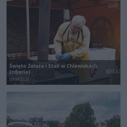
Święto Żelaza i Stali w Chlewiskach
Liczba zdj
(zdjęcia)
51
Data dodania galerii:
03.08.2026