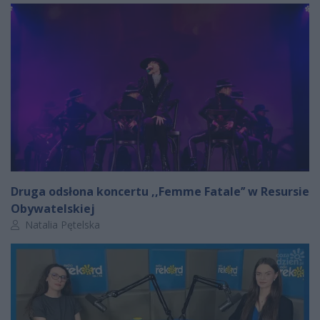
Druga odsłona koncertu ,,Femme Fatale’’ w Resursie
Obywatelskiej
Autor artykułu:
Natalia Pętelska