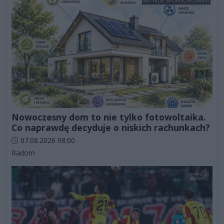
ARTYKUŁ SPONSOROWANY
Nowoczesny dom to nie tylko fotowoltaika.
Co naprawdę decyduje o niskich rachunkach?
Data dodania artykułu:
07.08.2026 08:00
Kategorie artykułu:
Radom