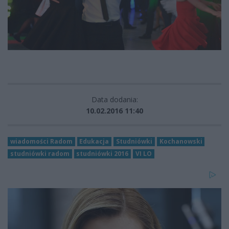
Data dodania:
10.02.2016 11:40
wiadomości Radom
Edukacja
Studniówki
Kochanowski
studniówki radom
studniówki 2016
VI LO