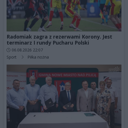
Radomiak zagra z rezerwami Korony. Jest
terminarz I rundy Pucharu Polski
Data dodania artykułu:
06.08.2026 22:07
Kategorie artykułu:
Sport
Piłka nożna