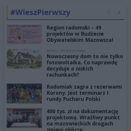
#WieszPierwszy
Poprzednie
Następ
Region radomski – 49
projektów w Budżecie
Obywatelskim Mazowsza!
ARTYKUŁ SPONSOROWANY
Nowoczesny dom to nie tylko
fotowoltaika. Co naprawdę
decyduje o niskich
rachunkach?
Radomiak zagra z rezerwami
Korony. Jest terminarz I
rundy Pucharu Polski
400 tys. zł na dokumentację
projektową. Wrażliwy punkt
na mazowieckich drogach
zmieni oblicze