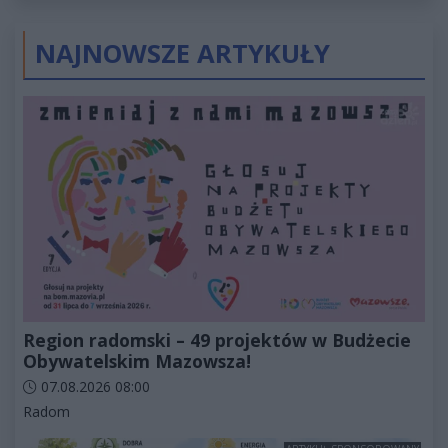
NAJNOWSZE ARTYKUŁY
Region radomski – 49 projektów w Budżecie
Obywatelskim Mazowsza!
Data dodania artykułu:
07.08.2026 08:00
Kategorie artykułu:
Radom