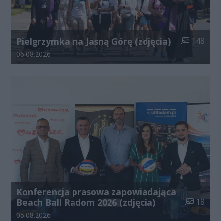
Liczba zdjęć
Pielgrzymka na Jasną Górę (zdjęcia)
148
Data dodania galerii:
06.08.2026
Konferencja prasowa zapowiadająca
Liczba zdj
Beach Ball Radom 2026 (zdjęcia)
18
Data dodania galerii:
05.08.2026