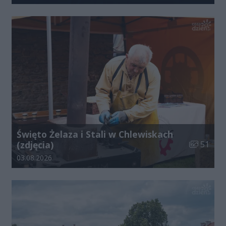
Święto Żelaza i Stali w Chlewiskach
Liczba zdj
(zdjęcia)
51
Data dodania galerii:
03.08.2026