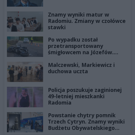
Znamy wyniki matur w
Radomiu. Zmiany w czołówce
stawki
Po wypadku został
przetransportowany
śmigłowcem na Józefów.
Historia mrozi krew w żyłach
Malczewski, Markiewicz i
duchowa uczta
Policja poszukuje zaginionej
49-letniej mieszkanki
Radomia
Powstanie chytry pomnik
Trzech Cytryn. Znamy wyniki
Budżetu Obywatelskiego
2027