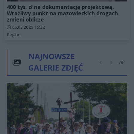
400 tys. zł na dokumentację projektową.
Wrażliwy punkt na mazowieckich drogach
zmieni oblicze
Data dodania artykułu:
06.08.2026 15:32
Kategorie artykułu:
Region
NAJNOWSZE
GALERIE ZDJĘĆ
Poprzednie
Następne
Kliknij