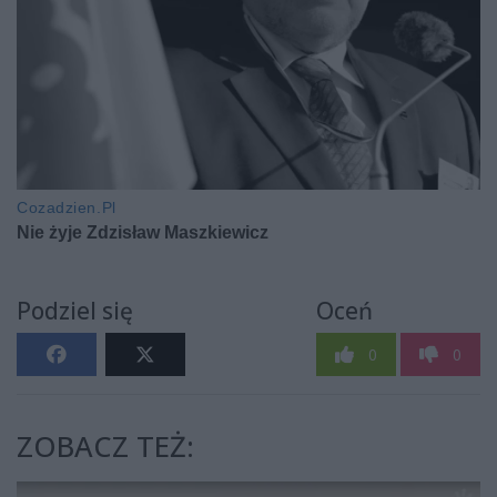
Podziel się
Oceń
0
0
ZOBACZ TEŻ: